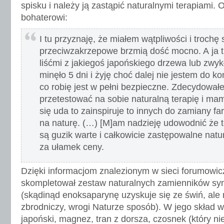
spisku i należy ją zastąpić naturalnymi terapiami.
bohaterowi:
I tu przyznaję, że miałem wątpliwości i trochę 
przeciwzakrzepowe brzmią dość mocno. A ja t
liśćmi z jakiegoś japońskiego drzewa lub zw
minęło 5 dni i żyję choć dalej nie jestem do k
co robię jest w pełni bezpieczne. Zdecydował
przetestować na sobie naturalną terapię i mam 
się uda to zainspiruje to innych do zamiany 
na naturę. (…) [M]am nadzieję udowodnić że te 
są guzik warte i całkowicie zastępowalne nat
za ułamek ceny.
Dzięki informacjom znalezionym w sieci forumowi
skompletował zestaw naturalnych zamienników syn
(skądinąd enoksaparynę uzyskuje się ze świń, ale
zbrodniczy, wrogi Naturze sposób). W jego skład w
japoński, magnez, tran z dorsza, czosnek (który ni