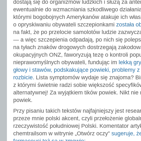
dostają się do organizmów ludzkich i służą za anten
ewentualnie do wzmacniania szkodliwego działania 
którymi bogobojnych Amerykanów atakuje ich włas
o opryskiwaniu obywateli szczepionkami
została o
na fakt, że po przelocie samolotów ludzie zazwycza
— a więc szczepienia odpadają, po nich się poleps
na tyłach znaków drogowych dostrzegają zakodowa
okupacyjnych ONZ, faworyzują tezę o kontroli popul
nieprawomyślnych obywateli, fundując im
lekką gr
głowy i stawów, podskakujące powieki, problemy z
rozbicie.
Lista symptomów wydaje się znajoma? Bin
z którymi świetnie radzi sobie większość specyfik
alternatywnej! Za wyjątkiem tików powiek. Nikt nie 
powiek.
Przy pisaniu takich tekstów najfajniejszy jest rese
przeze mnie polski akcent, czyli przełożenie globa
rzeczywistość południowej Polski. Komentator art
chemtrailsom w witrynie „Otwórz oczy”
sugeruje, ż