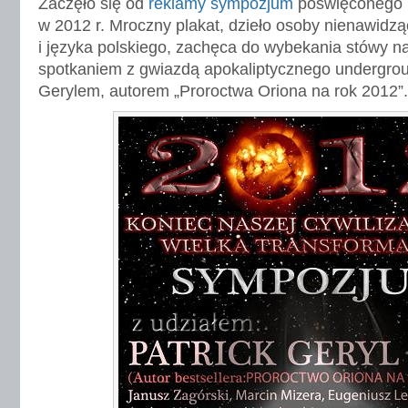
Zaczęło się od
reklamy sympozjum
poświęconego k
w 2012 r. Mroczny plakat, dzieło osoby nienawidząc
i języka polskiego, zachęca do wybekania stówy na
spotkaniem z gwiazdą apokaliptycznego undergro
Gerylem, autorem „Proroctwa Oriona na rok 2012”.