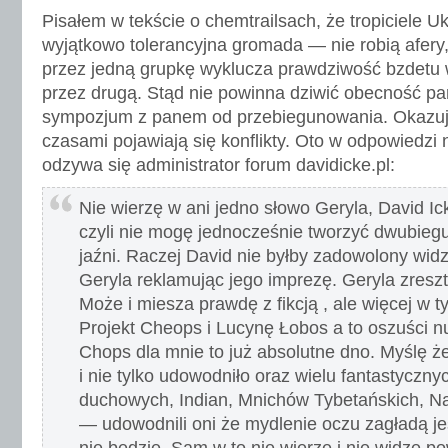
Pisałem w tekście o chemtrailsach, że tropiciele U
wyjątkowo tolerancyjna gromada — nie robią afer
przez jedną grupkę wyklucza prawdziwość bzdet
przez drugą. Stąd nie powinna dziwić obecność pa
sympozjum z panem od przebiegunowania. Okazuje
czasami pojawiają się konflikty. Oto w odpowiedz
odzywa się administrator forum davidicke.pl:
Nie wierzę w ani jedno słowo Geryla, David Ick
czyli nie mogę jednocześnie tworzyć dwubieg
jaźni. Raczej David nie byłby zadowolony wid
Geryla reklamując jego imprezę. Geryla zres
Może i miesza prawdę z fikcją , ale więcej w tym
Projekt Cheops i Lucynę Łobos a to oszuści n
Chops dla mnie to już absolutne dno. Myślę że
i nie tylko udowodniło oraz wielu fantastyczny
duchowych, Indian, Mnichów Tybetańskich, 
— udowodnili oni że mydlenie oczu zagładą j