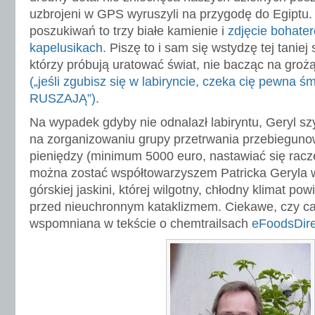
uzbrojeni w GPS wyruszyli na przygodę do Egiptu. 
poszukiwań to trzy białe kamienie i
zdjęcie bohate
kapelusikach.
Piszę to i sam się wstydzę tej taniej
którzy próbują uratować świat, nie bacząc na gro
(„jeśli zgubisz się w labiryncie, czeka cię pewna 
RUSZAJĄ”).
Na wypadek gdyby nie odnalazł labiryntu, Geryl sz
na zorganizowaniu grupy przetrwania przebieguno
pieniędzy (minimum 5000 euro, nastawiać się raczej
można zostać współtowarzyszem Patricka Geryla
górskiej jaskini, której wilgotny, chłodny klimat p
przed nieuchronnym kataklizmem. Ciekawe, czy ca
wspomniana w tekście o chemtrailsach
eFoodsDire