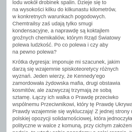
lodu wokół drobinek spalin. Dzieje się to
na wysokości kilku do kilkunastu kilometrów,
w konkretnych warunkach pogodowych.
Chemtrailsy zaś udają tylko smugi
kondensacyjne, a naprawdę są koktajlem
groźnych chemikaliów, którym Rząd Światowy
polewa ludzkość. Po co polewa i czy aby
na pewno polewa?
Krótka dygresja: imponuje mi szacunek, jakim
darzą się wzajemnie spiskoteoretycy różnych
wyznań. Jeden wierzy, że Kennedy’ego
zamordowała żydowska mafia, drugi obstawia
kosmitów, ale zazwyczaj trzymają ze sobą
sztamę. Łączy ich walka o Prawdę przeciwko
wspólnemu Przeciwnikowi, który tę Prawdę Ukrywa —
Prawdy wzajemnie się wykluczają! Z jednej strony
polskiej opozycji solidarnościowej, która jednoczyła
polityczne w walce z komuną, przy cichym założen