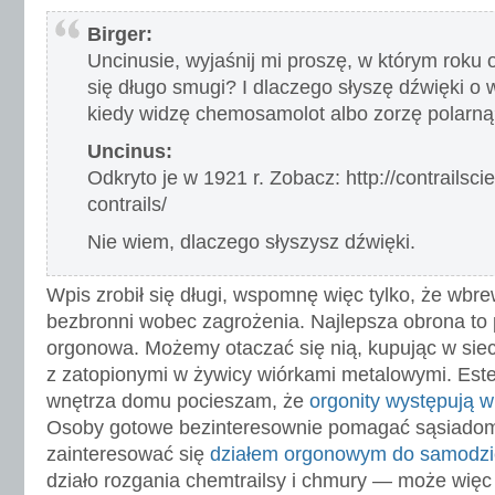
Birger:
Uncinusie, wyjaśnij mi proszę, w którym roku 
się długo smugi? I dlaczego słyszę dźwięki o w
kiedy widzę chemosamolot albo zorzę polarn
Uncinus:
Odkryto je w 1921 r. Zobacz: http://contrailsc
contrails/
Nie wiem, dlaczego słyszysz dźwięki.
Wpis zrobił się długi, wspomnę więc tylko, że wbr
bezbronni wobec zagrożenia. Najlepsza obrona to
orgonowa. Możemy otaczać się nią, kupując w siec
z zatopionymi w żywicy wiórkami metalowymi. Este
wnętrza domu pocieszam, że
orgonity występują 
Osoby gotowe bezinteresownie pomagać sąsiado
zainteresować się
działem orgonowym do samodzi
działo rozgania chemtrailsy i chmury — może więc 