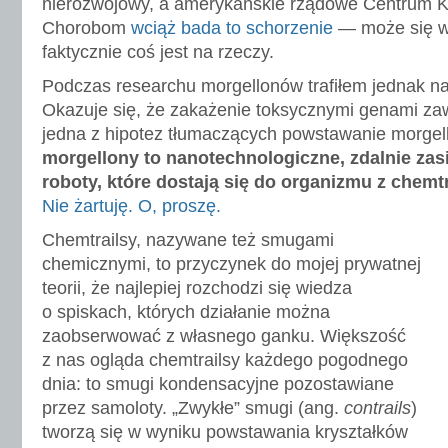
nierozwojowy, a amerykańskie rządowe Centrum Ko
Chorobom
wciąż bada to schorzenie
— może się w
faktycznie coś jest na rzeczy.
Podczas researchu morgellonów trafiłem jednak na
Okazuje się, że zakażenie toksycznymi genami za
jedna z hipotez tłumaczących powstawanie morgel
morgellony to nanotechnologiczne, zdalnie zas
roboty, które dostają się do organizmu z chemt
Nie żartuję.
O, proszę.
Chemtrailsy, nazywane też smugami
chemicznymi, to przyczynek do mojej prywatnej
teorii, że najlepiej rozchodzi się wiedza
o spiskach, których działanie można
zaobserwować z własnego ganku. Większość
z nas ogląda chemtrailsy każdego pogodnego
dnia: to smugi kondensacyjne pozostawiane
przez samoloty. „Zwykłe” smugi (ang.
contrails
)
tworzą się w wyniku powstawania kryształków