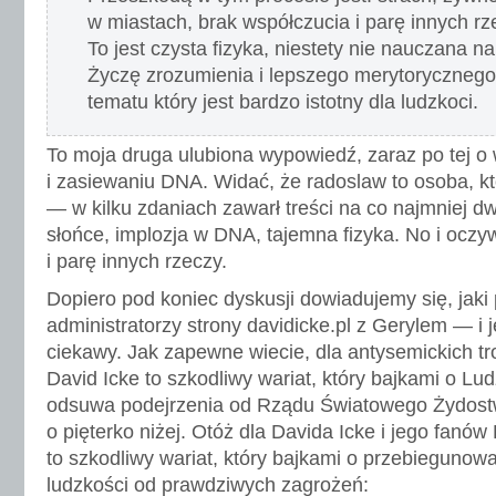
w miastach, brak współczucia i parę innych rz
To jest czysta fizyka, niestety nie nauczana n
Życzę zrozumienia i lepszego merytoryczneg
tematu który jest bardzo istotny dla ludzkoci.
To moja druga ulubiona wypowiedź, zaraz po tej o
i zasiewaniu DNA. Widać, że radoslaw to osoba, k
— w kilku zdaniach zawarł treści na co najmniej dw
słońce, implozja w DNA, tajemna fizyka. No i oczy
i parę innych rzeczy.
Dopiero pod koniec dyskusji dowiadujemy się, jaki
administratorzy strony davidicke.pl z Gerylem — i 
ciekawy. Jak zapewne wiecie, dla antysemickich trop
David Icke to szkodliwy wariat, który bajkami o L
odsuwa podejrzenia od Rządu Światowego Żydostw
o pięterko niżej. Otóż dla Davida Icke i jego fanów 
to szkodliwy wariat, który bajkami o przebieguno
ludzkości od prawdziwych zagrożeń: