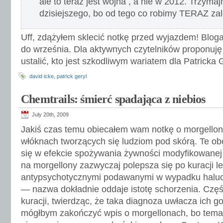
ale to teraz jest wojna , a nie w 2012. Trzymaj
dzisiejszego, bo od tego co robimy TERAZ za
Uff, zdążyłem sklecić notkę przed wyjazdem! Bloga
do września. Dla aktywnych czytelników proponuj
ustalić, kto jest szkodliwym wariatem dla Patricka 
david icke
,
patrick geryl
Chemtrails: śmierć spadająca z niebios
July 20th, 2009
Jakiś czas temu obiecałem wam notkę o morgellona
włóknach tworzących się ludziom pod skórą. Te ob
się w efekcie spożywania żywności modyfikowanej
na morgellony zazwyczaj polepsza się po kuracji l
antypsychotycznymi podawanymi w wypadku haluc
— nazwa dokładnie oddaje istotę schorzenia. Cz
kuracji, twierdząc, że taka diagnoza uwłacza ich go
mógłbym zakończyć wpis o morgellonach, bo temat 