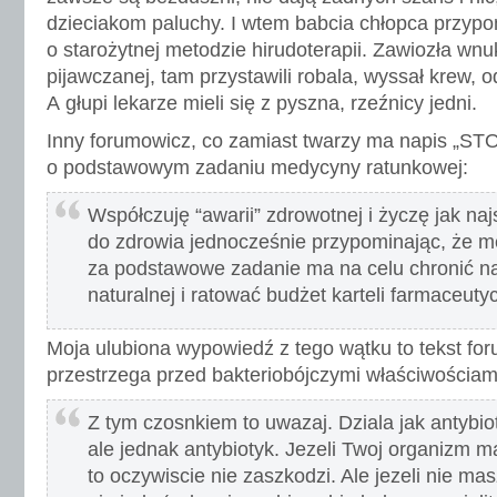
dzieciakom paluchy. I wtem babcia chłopca przypo
o starożytnej metodzie hirudoterapii. Zawiozła wnuk
pijawczanej, tam przystawili robala, wyssał krew, o
A głupi lekarze mieli się z pyszna, rzeźnicy jedni.
Inny forumowicz, co zamiast twarzy ma napis „ST
o podstawowym zadaniu medycyny ratunkowej:
Współczuję “awarii” zdrowotnej i życzę jak n
do zdrowia jednocześnie przypominając, że 
za podstawowe zadanie ma na celu chronić 
naturalnej i ratować budżet karteli farmaceuty
Moja ulubiona wypowiedź z tego wątku to tekst for
przestrzega przed bakteriobójczymi właściwościam
Z tym czosnkiem to uwazaj. Dziala jak antybio
ale jednak antybiotyk. Jezeli Twoj organizm 
to oczywiscie nie zaszkodzi. Ale jezeli nie mas