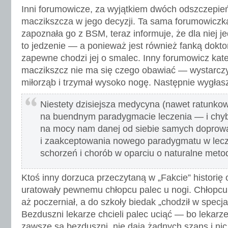
Inni forumowicze, za wyjątkiem dwóch odszczepie
maczikszcza w jego decyzji. Ta sama forumowiczka
zapoznała go z BSM, teraz informuje, że dla niej j
to jedzenie — a ponieważ jest również fanką dokt
zapewne chodzi jej o smalec. Inny forumowicz kate
maczikszcz nie ma się czego obawiać — wystarczy,
miłorząb i trzymał wysoko nogę. Następnie wygłas
Niestety dzisiejsza medycyna (nawet ratunkow
na buendnym paradygmacie leczenia — i chy
na mocy nam danej od siebie samych doprowa
i zaakceptowania nowego paradygmatu w lecz
schorzeń i chorób w oparciu o naturalne metod
Ktoś inny dorzuca przeczytaną w „Fakcie” historię 
uratowały pewnemu chłopcu palec u nogi. Chłopcu
aż poczerniał, a do szkoły biedak „chodził w spec
Bezduszni lekarze chcieli palec uciąć — bo lekarz
zawsze są bezduszni, nie dają żadnych szans i nic, 