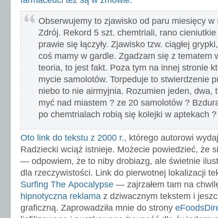
farmaceuci też są w zmowie:
Obserwujemy to zjawisko od paru miesięcy w 
Zdrój. Rekord 5 szt. chemtriali, rano cieniutki
prawie się łączyły. Zjawisko tzw. ciągłej grypki
coś mamy w gardle. Zgadzam się z tematem w 
teoria, to jest fakt. Poza tym na innej stronie k
mycie samolotów. Torpeduje to stwierdzenie 
niebo to nie airmyjnia. Rozumien jeden, dwa, t
myć nad miastem ? ze 20 samolotów ? Bzdura
po chemtrialach robią się kolejki w aptekach
Oto link do tekstu z 2000 r.,
którego autorowi wydaj
Radziecki wciąż istnieje. Możecie powiedzieć, że 
— odpowiem, że to niby drobiazg, ale świetnie ilus
dla rzeczywistości. Link do pierwotnej lokalizacji t
Surfing The Apocalypse
— zajrzałem tam na chwilę
hipnotyczna reklama
z dziwacznym tekstem i jeszc
graficzną. Zaprowadziła mnie do strony
eFoodsDir