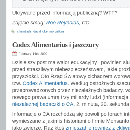
Ukrywane przed informacją publiczną? WTF?
Zdjęcie smug:
Roo Reynolds,
CC.
chemtrails
,
david icke
,
morgellons
Codex Alimentarius i jaszczury
February 14th, 2009
Dzisiejszy post ma walor edukacyjny i powinien słu
przed straszliwym niebezpieczeństwem, jakie grozi
przyszłości. Oto Rząd Światowy cichaczem wpro
tzw.
Codex Alimentarius.
Według ostrożnych szac
przeprowadzonych przez niezależnych badaczy, 
nowego prawa umrą trzy miliardy ludzi (informacja
niezależnej badaczki o CA,
2. minuta, 20. sekunda 
Informacje o CA rozchodzą się powoli po forach in
wymieszane z jakimiś historiami o firmie Monsanto 
jako zwierzę. Raz ktoś
zmieszał je również z ckliw