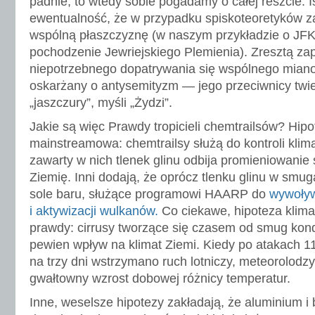
padnie, to wtedy sobie pogadamy o całej reszcie. Is
ewentualność, że w przypadku spiskoteoretyków z
wspólną płaszczyznę (w naszym przykładzie o JFK
pochodzenie Jewriejskiego Plemienia). Zresztą z
niepotrzebnego dopatrywania się wspólnego mian
oskarżany o antysemityzm — jego przeciwnicy twi
„jaszczury”, myśli „Żydzi”.
Jakie są więc Prawdy tropicieli chemtrailsów? Hipo
mainstreamowa: chemtrailsy służą do kontroli klima
zawarty w nich tlenek glinu odbija promieniowanie
Ziemię. Inni dodają, że oprócz tlenku glinu w smug
sole baru, służące programowi HAARP do
wywoływ
i aktywizacji wulkanów.
Co ciekawe, hipoteza klima
prawdy: cirrusy tworzące się czasem od smug ko
pewien wpływ na klimat Ziemi. Kiedy po atakach 
na trzy dni wstrzymano ruch lotniczy, meteorolodz
gwałtowny wzrost dobowej różnicy temperatur.
Inne, weselsze hipotezy zakładają, że aluminium i 