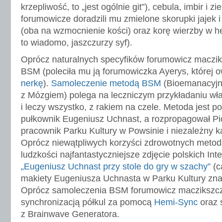
krzepliwość, to „jest ogólnie git”), cebula, imbir i zi
forumowicze doradzili mu zmielone skorupki jajek 
(oba na wzmocnienie kości) oraz korę wierzby w h
to wiadomo, jaszczurzy syf).
Oprócz naturalnych specyfików forumowicz maczik
BSM (poleciła mu ją forumowiczka Ayerys, której
nerkę
).
Samoleczenie metodą BSM
(Bioemanacyjn
z Mózgiem) polega na leczniczym przykładaniu wł
i leczy wszystko, z rakiem na czele. Metoda jest po
pułkownik Eugeniusz Uchnast, a rozpropagował Pi
pracownik Parku Kultury w Powsinie i niezależny k
Oprócz niewątpliwych korzyści zdrowotnych metoda
ludzkości najfantastyczniejsze zdjęcie polskich In
„Eugeniusz Uchnast przy stole do gry w szachy”
(c
makiety Eugeniusza Uchnasta w Parku Kultury zna
Oprócz samoleczenia BSM forumowicz maczikszcz 
synchronizacją półkul za pomocą
Hemi-Sync
oraz 
z Brainwave Generatora.