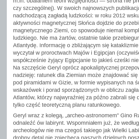
m.in. obalaniem teorii względności — strona nie pr
czy szczególnej). W swoich najnowszych publikacj
nadchodzącą zagładą ludzkości: w roku 2012 wsku
aktywności magnetycznej Słońca dojdzie do prze
magnetycznego Ziemi, co spowoduje niemal komple
ludzkiego. Nie ma żartów, ostatnie takie przebiegu
Atlantydę. Informację o zbliżającym się kataklizmie 
wyczytał w proroctwach Majów i Egipcjan (oczywiśc
współcześnie żyjący Egipcjanie to jakieś cześki ni
Na szczęście Geryl oprócz apokaliptycznej przepow
nadzieję: ratunek dla Ziemian może znajdować się
pod piramidami w Gizie, w formie wypisanych na ś
wskazówek i porad sporządzonych w obliczu zagł
Atlantów, którzy najwyraźniej za późno zabrali się 
tylko część teoretyczną planu ratunkowego.
Geryl wraz z kolegą, „archeo-astronomem” Gino Ra
odnaleźć ów labirynt. Wspomniałem już, że według
archeologów nie ma czegoś takiego jak Wielki Labi
drobny detal nie zniechęca naszych dzielnych posz