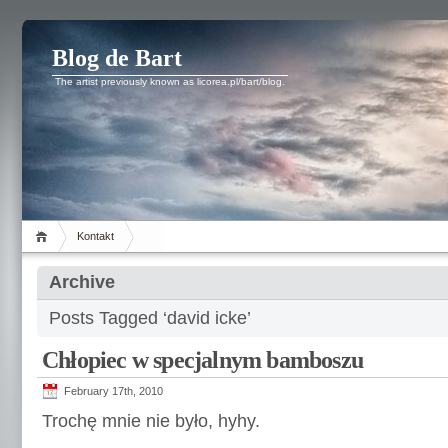
Blog de Bart
The artist previously known as licorea.pl/bart/blog.
Kontakt
Archive
Posts Tagged ‘david icke’
Chłopiec w specjalnym bamboszu
February 17th, 2010
Trochę mnie nie było, hyhy.