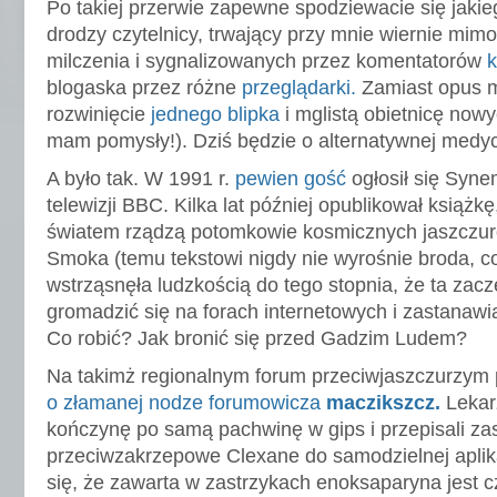
Po takiej przerwie zapewne spodziewacie się jak
drodzy czytelnicy, trwający przy mnie wiernie mim
milczenia i sygnalizowanych przez komentatorów
k
blogaska przez różne
przeglądarki.
Zamiast opus 
rozwinięcie
jednego blipka
i mglistą obietnicę now
mam pomysły!). Dziś będzie o alternatywnej medyc
A było tak. W 1991 r.
pewien gość
ogłosił się Syn
telewizji BBC. Kilka lat później opublikował książkę
światem rządzą potomkowie kosmicznych jaszczur
Smoka (temu tekstowi nigdy nie wyrośnie broda, co
wstrząsnęła ludzkością do tego stopnia, że ta zacz
gromadzić się na forach internetowych i zastanawia
Co robić? Jak bronić się przed Gadzim Ludem?
Na takimż regionalnym forum przeciwjaszczurzym
o złamanej nodze forumowicza
maczikszcz.
Lekar
kończynę po samą pachwinę w gips i przepisali zas
przeciwzakrzepowe Clexane do samodzielnej aplik
się, że zawarta w zastrzykach enoksaparyna jest cz