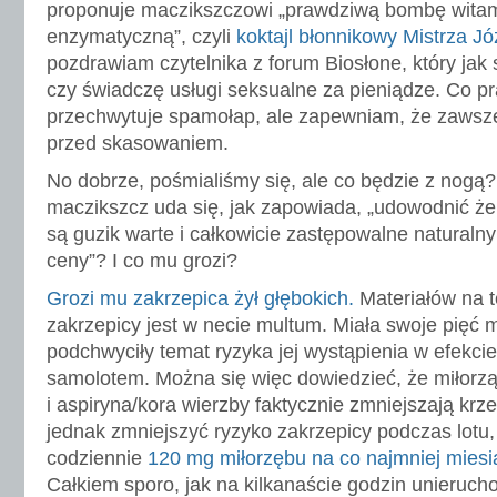
proponuje maczikszczowi „prawdziwą bombę wita
enzymatyczną”, czyli
koktajl błonnikowy Mistrza Jó
pozdrawiam czytelnika z forum Biosłone, który jak s
czy świadczę usługi seksualne za pieniądze. Co 
przechwytuje spamołap, ale zapewniam, że zawsz
przed skasowaniem.
No dobrze, pośmialiśmy się, ale co będzie z nogą
maczikszcz uda się, jak zapowiada, „udowodnić że t
są guzik warte i całkowicie zastępowalne natural
ceny”? I co mu grozi?
Grozi mu zakrzepica żył głębokich.
Materiałów na 
zakrzepicy jest w necie multum. Miała swoje pięć 
podchwyciły temat ryzyka jej wystąpienia w efekcie
samolotem. Można się więc dowiedzieć, że miłorzą
i aspiryna/kora wierzby faktycznie zmniejszają krz
jednak zmniejszyć ryzyko zakrzepicy podczas lotu,
codziennie
120 mg miłorzębu na co najmniej miesi
Całkiem sporo, jak na kilkanaście godzin unierucho