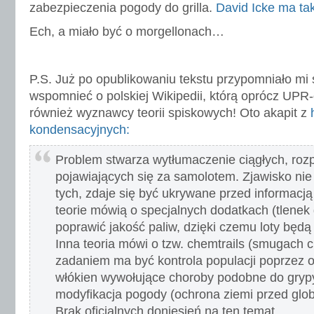
zabezpieczenia pogody do grilla.
David Icke ma ta
Ech, a miało być o morgellonach…
P.S. Już po opublikowaniu tekstu przypomniało mi 
wspomnieć o polskiej Wikipedii, którą oprócz UP
również wyznawcy teorii spiskowych! Oto akapit z
kondensacyjnych:
Problem stwarza wytłumaczenie ciągłych, roz
pojawiających się za samolotem. Zjawisko nie
tych, zdaje się być ukrywane przed informacją
teorie mówią o specjalnych dodatkach (tlenek g
poprawić jakość paliw, dzięki czemu loty będą
Inna teoria mówi o tzw. chemtrails (smugach 
zadaniem ma być kontrola populacji poprzez 
włókien wywołujące choroby podobne do grypy
modyfikacja pogody (ochrona ziemi przed glo
Brak oficjalnych doniesień na ten temat.