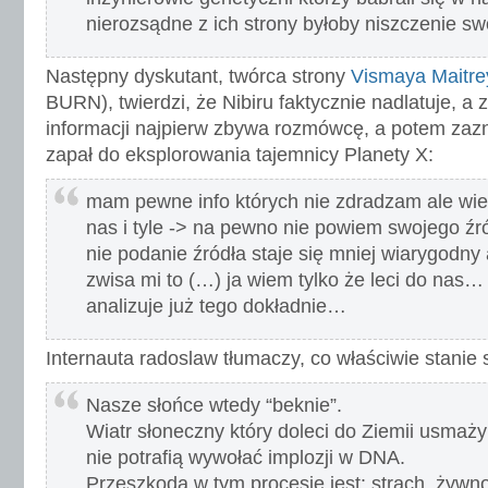
nierozsądne z ich strony byłoby niszczenie s
Następny dyskutant, twórca strony
Vismaya Maitre
BURN), twierdzi, że Nibiru faktycznie nadlatuje, a 
informacji najpierw zbywa rozmówcę, a potem zazna
zapał do eksplorowania tajemnicy Planety X:
mam pewne info których nie zdradzam ale wiem
nas i tyle -> na pewno nie powiem swojego źr
nie podanie źródła staje się mniej wiarygodny
zwisa mi to (…) ja wiem tylko że leci do nas…
analizuje już tego dokładnie…
Internauta radoslaw tłumaczy, co właściwie stanie s
Nasze słońce wtedy “beknie”.
Wiatr słoneczny który doleci do Ziemii usmaży
nie potrafią wywołać implozji w DNA.
Przeszkodą w tym procesie jest: strach, ży