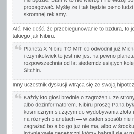
nie będzie. Sam w to nie wierzę i nie widzę p
propagować. Myślę że i tak będzie pełno ludz
skromnej reklamy.
Ałć. Nie dość, że przebiegunowanie to bzdura, to 
takiego jak Nibiru:
Planeta X Nibiru TO MIT co odwodnił już Mic
i czymkolwiek to jest nie jest na pewno planetą
rozpowszechnia od lat siedemdziesiątych kole
Sitchin.
Inny uczestnik dyskusji wtrąca się ze swoją hipote
Każdy kto głosi brednie o zagrożeniu ze strony 
albo dezinformatorem. Nibiru proszę Pana był
kosmicznym slużącym do wydobywania złota 
na różnych planetach — w żaden sposób nie 
zagrażać bo albo go już nie ma, albo w środku
inżynierowie genetyczni którzy babrali się w n