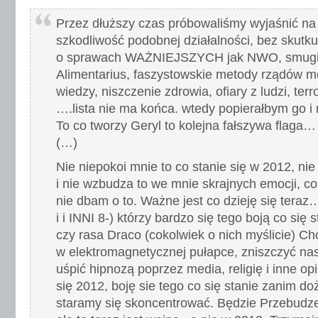
Przez dłuższy czas próbowaliśmy wyjaśnić n
szkodliwość podobnej działalności, bez skut
o sprawach WAŻNIEJSZYCH jak NWO, smugi
Alimentarius, faszystowskie metody rządów mo
wiedzy, niszczenie zdrowia, ofiary z ludzi, ter
….lista nie ma końca. wtedy popierałbym go i 
To co tworzy Geryl to kolejna fałszywa flaga… 
(…)
Nie niepokoi mnie to co stanie się w 2012, nie
i nie wzbudza to we mnie skrajnych emocji, co
nie dbam o to. Ważne jest co dzieję się te
i i INNI 8-) którzy bardzo się tego boją co się s
czy rasa Draco (cokolwiek o nich myślicie) 
w elektromagnetycznej pułapce, zniszczyć na
uśpić hipnozą poprzez media, religię i inne op
się 2012, boję sie tego co się stanie zanim do
staramy się skoncentrować. Będzie Przebudzen