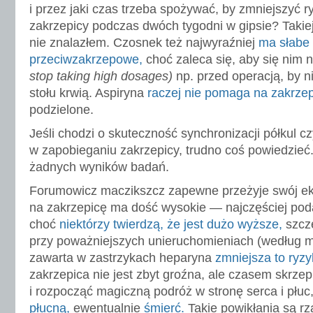
i przez jaki czas trzeba spożywać, by zmniejszyć r
zakrzepicy podczas dwóch tygodni w gipsie? Takiej
nie znalazłem. Czosnek też najwyraźniej
ma słabe 
przeciwzakrzepowe,
choć zaleca się, aby się nim n
stop taking high dosages)
np. przed operacją, by n
stołu krwią. Aspiryna
raczej nie pomaga na zakrzep
podzielone.
Jeśli chodzi o skuteczność synchronizacji półkul 
w zapobieganiu zakrzepicy, trudno coś powiedzie
żadnych wyników badań.
Forumowicz maczikszcz zapewne przeżyje swój e
na zakrzepicę ma dość wysokie — najczęściej po
choć
niektórzy twierdzą, że jest dużo wyższe,
szcz
przy poważniejszych unieruchomieniach (według 
zawarta w zastrzykach heparyna
zmniejsza to ryz
zakrzepica nie jest zbyt groźna, ale czasem skrze
i rozpocząć magiczną podróż w stronę serca i płu
płucną,
ewentualnie
śmierć.
Takie powikłania są r