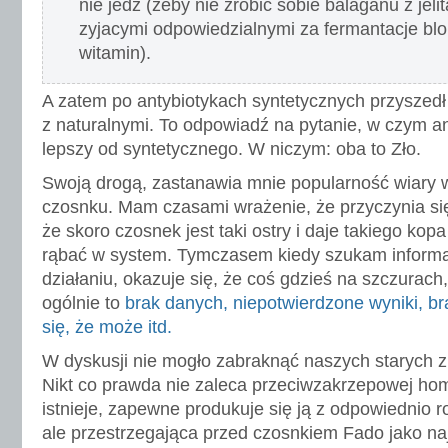
nie jedz (zeby nie zrobic sobie balaganu z jeli
zyjacymi odpowiedzialnymi za fermantacje blo
witamin).
A zatem po antybiotykach syntetycznych przyszed
z naturalnymi. To odpowiadź na pytanie, w czym ant
lepszy od syntetycznego. W niczym: oba to Zło.
Swoją drogą, zastanawia mnie popularność wiary w
czosnku. Mam czasami wrażenie, że przyczynia si
że skoro czosnek jest taki ostry i daje takiego kopa 
rąbać w system. Tymczasem kiedy szukam informa
działaniu, okazuje się, że coś gdzieś na szczurach,
ogólnie to
brak danych, niepotwierdzone wyniki, br
się, że może itd.
W dyskusji nie mogło zabraknąć naszych starych z
Nikt co prawda nie zaleca przeciwzakrzepowej home
istnieje, zapewne produkuje się ją z odpowiednio 
ale przestrzegająca przed czosnkiem Fado jako na