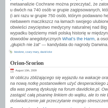
metaanalizie Cochrane można przeczytać, że zato
u dwóch na 740 osób w grupie zagipsowanych, k
(i ani razu w grupie 750 osób, którym podawano 
niebawem maczikszcz na łamach swojego ulubioneg
obwieści zwycięstwo medycyny naturalnej nad Bi
wypadku będziemy mieli polską historię w między
dowodów anegdotycznych
What’s the Harm,
a osob
„głupich nie żal” — kandydata do nagrody Darwina
bioslone
,
czary-mary
,
david icke
Orion-Srorion
August 10th, 2009
W obliczu zbliżającego się wyjazdu na wakacje or
na nową notkę postanowiłem użyć desperackiego z
dla was pewną dyskusję na forum davidicke.pl. 
zastąpić całą pisaninę linkiem do wątku, ale to nie 
doświadczenie jak przeczytanie mojego streszcze