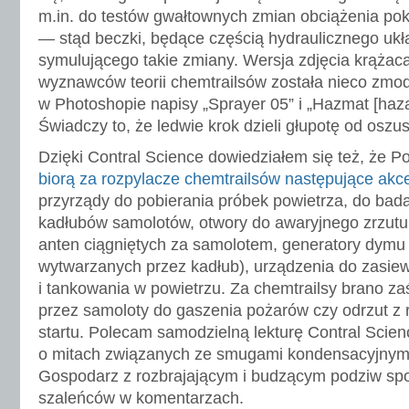
m.in. do testów gwałtownych zmian obciążenia po
— stąd beczki, będące częścią hydraulicznego ukł
symulującego takie zmiany. Wersja zdjęcia krążaca
wyznawców teorii chemtrailsów została nieco zmod
w Photoshopie napisy „Sprayer 05” i „Hazmat [haza
Świadczy to, że ledwie krok dzieli głupotę od oszu
Dzięki Contral Science dowiedziałem się też, że 
biorą za rozpylacze chemtrailsów następujące akce
przyrządy do pobierania próbek powietrza, do ba
kadłubów samolotów, otwory do awaryjnego zrzut
anten ciągniętych za samolotem, generatory dymu
wytwarzanych przez kadłub), urządzenia do zasie
i tankowania w powietrzu. Za chemtrailsy brano z
przez samoloty do gaszenia pożarów czy odrzut z
startu. Polecam samodzielną lekturę Contral Scie
o mitach związanych ze smugami kondensacyjnymi
Gospodarz z rozbrajającym i budzącym podziw spo
szaleńców w komentarzach.