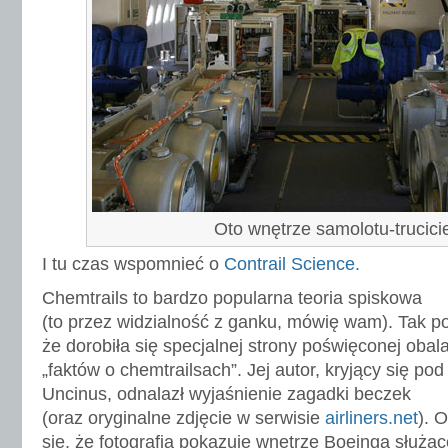
Oto wnętrze samolotu-trucicie
I tu czas wspomnieć o
Contrail Science.
Chemtrails to bardzo popularna teoria spiskowa
(to przez widzialność z ganku, mówię wam). Tak p
że dorobiła się specjalnej strony poświęconej obal
„faktów o chemtrailsach”. Jej autor, kryjący się pod
Uncinus, odnalazł wyjaśnienie zagadki beczek
(oraz oryginalne zdjęcie w serwisie
airliners.net
). 
się, że fotografia pokazuje wnętrze Boeinga służą