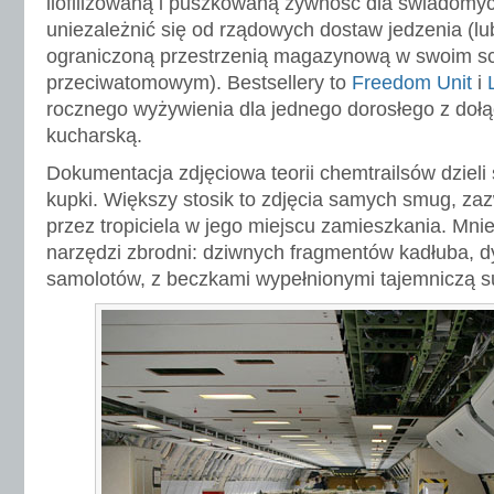
liofilizowaną i puszkowaną żywność dla świadomy
uniezależnić się od rządowych dostaw jedzenia (l
ograniczoną przestrzenią magazynową w swoim s
przeciwatomowym). Bestsellery to
Freedom Unit
i
rocznego wyżywienia dla jednego dorosłego z doł
kucharską.
Dokumentacja zdjęciowa teorii chemtrailsów dzieli
kupki. Większy stosik to zdjęcia samych smug, z
przez tropiciela w jego miejscu zamieszkania. Mnie
narzędzi zbrodni: dziwnych fragmentów kadłuba, d
samolotów, z beczkami wypełnionymi tajemniczą s