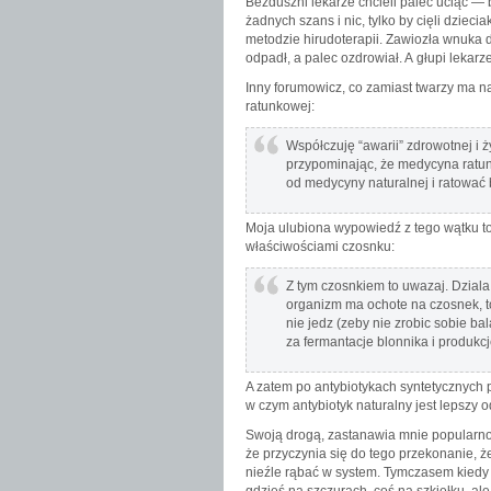
Bezduszni lekarze chcieli palec uciąć —
żadnych szans i nic, tylko by cięli dziec
metodzie hirudoterapii. Zawiozła wnuka do
odpadł, a palec ozdrowiał. A głupi lekarze
Inny forumowicz, co zamiast twarzy ma
ratunkowej:
Współczuję “awarii” zdrowotnej i 
przypominając, że medycyna ratu
od medycyny naturalnej i ratować b
Moja ulubiona wypowiedź z tego wątku to 
właściwościami czosnku:
Z tym czosnkiem to uwazaj. Dziala 
organizm ma ochote na czosnek, to 
nie jedz (zeby nie zrobic sobie ba
za fermantacje blonnika i produkcj
A zatem po antybiotykach syntetycznych 
w czym antybiotyk naturalny jest lepszy o
Swoją drogą, zastanawia mnie popularno
że przyczynia się do tego przekonanie, że 
nieźle rąbać w system. Tymczasem kiedy 