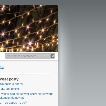
RSS
wsze posty:
tka notka o aborcji
 MC, ani doktor
, włoski sąd nie ujawnił szczepionkowego
okaustu niemowląt
t if ze opposit is tru?