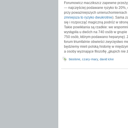
Forumowicz maczikszcz zapewne przeżyj
— najczęściej podawane ryzyko to 20%,
przy poważniejszych unieruchomieniach
zmniejsza to ryzyko dwukrotnie
). Sama z
się i rozpocząć magiczną podróż w stron
Takie powikłania są rzadkie: we wspomn
wystąpiła u dwóch na 740 osób w grupie
750 osób, którym podawano heparynę).
forum triumfalnie obwieści zwycięstwo 
będziemy mieli polską historię w międ
a osoby wyznające filozofię „głupich nie
bioslone
,
czary-mary
,
david icke