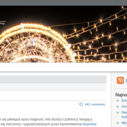
blog.
Najno
Kró
442 comments
Ani
Nie
hol
 się jakiegoś opus magnum, moi drodzy czytelnicy, trwający
Wha
 się milczenia i sygnalizowanych przez komentatorów
kłopotów