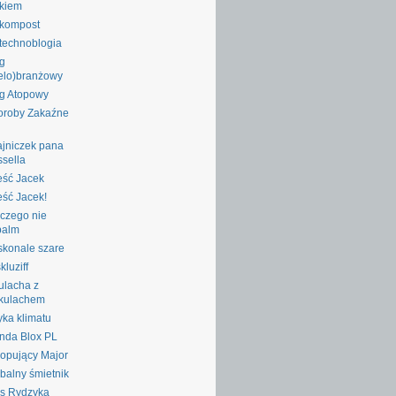
ykiem
okompost
technoblogia
g
elo)branżowy
g Atopowy
oroby Zakaźne
jniczek pana
sella
ść Jacek
ść Jacek!
czego nie
palm
konale szare
kluziff
ulacha z
kulachem
yka klimatu
nda Blox PL
opujący Major
balny śmietnik
s Rydzyka