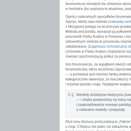
forumowicze doradzili mu zmielone skoru
w herbatce (bo aspiryna to wiadomo, jasz
Oprócz naturalnych specyfików forumowi
Ayerys, której owa metoda
uratowała ner
z Mózgiem) polega na leczniczym przykład
Metoda jest polska, wynalazł ją pułkown
pracownik Parku Kultury w Powsinie i ni
zdrowotnych metoda ta przyniosła również
zatytułowane
„Eugeniusz Uchnast przy st
Uchnasta w Parku Kultury znajdziecie
tut
również synchronizacją półkul za pomo
Inni forumowicze, za wyjątkiem dwóch o
forumowiczka, która wcześniej zapoznała 
— a ponieważ jest również fanką doktor
kategorycznie stwierdza, że maczikszcz n
i trzymał wysoko nogę. Następnie wygłas
Niestety dzisiejsza medycyna (na
— i chyba powinniśmy na mocy na
i zaakceptowania nowego paradygm
o naturalne metody i preparaty.
Ktoś inny dorzuca przeczytaną w „Fakcie
u nogi. Chłopcu ów palec od zakażenia a