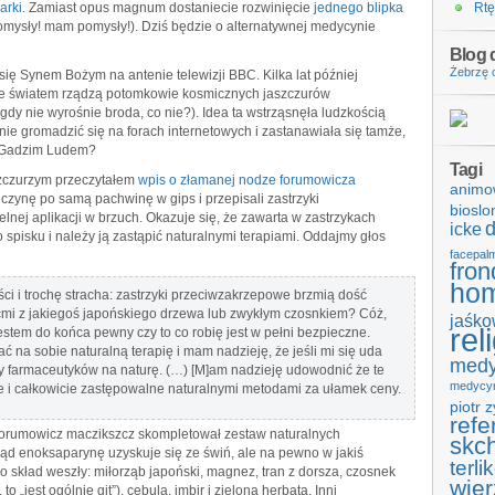
arki.
Zamiast opus magnum dostaniecie rozwinięcie
jednego blipka
Rtę
omysły! mam pomysły!). Dziś będzie o alternatywnej medycynie
Blog d
Żebrzę o
 się Synem Bożym na antenie telewizji BBC. Kilka lat później
, że światem rządzą potomkowie kosmicznych jaszczurów
dy nie wyrośnie broda, co nie?). Idea ta wstrząsnęła ludzkością
znie gromadzić się na forach internetowych i zastanawiała się tamże,
ed Gadzim Ludem?
Tagi
szczurzym przeczytałem
wpis o złamanej nodze forumowicza
animo
zynę po samą pachwinę w gips i przepisali zastrzyki
bioslo
ej aplikacji w brzuch. Okazuje się, że zawarta w zastrzykach
d
icke
 spisku i należy ją zastąpić naturalnymi terapiami. Oddajmy głos
facepal
fron
hom
ści i trochę stracha: zastrzyki przeciwzakrzepowe brzmią dość
śćmi z jakiegoś japońskiego drzewa lub zwykłym czosnkiem? Cóż,
jaśko
rel
 jestem do końca pewny czy to co robię jest w pełni bezpieczne.
na sobie naturalną terapię i mam nadzieję, że jeśli mi się uda
medy
ny farmaceutyków na naturę. (…) [M]am nadzieję udowodnić że te
medycy
rte i całkowicie zastępowalne naturalnymi metodami za ułamek ceny.
piotr 
refe
 forumowicz maczikszcz skompletował zestaw naturalnych
skc
ąd enoksaparynę uzyskuje się ze świń, ale na pewno w jakiś
terli
o skład weszły: miłorząb japoński, magnez, tran z dorsza, czosnek
wier
o „jest ogólnie git”), cebula, imbir i zielona herbata. Inni