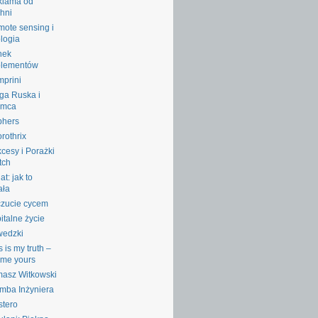
klama od
hni
ote sensing i
logia
nek
plementów
prini
ga Ruska i
emca
phers
rothrix
cesy i Porażki
tch
at: jak to
ała
zucie cycem
italne życie
wedzki
s is my truth –
l me yours
asz Witkowski
mba Inżyniera
stero