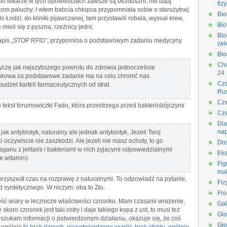
 bo lekarze w tych opowieściach zawsze są bezduszni, nie dają
fiz
iakom paluchy. I wtem babcia chłopca przypomniała sobie o starożytnej
Bi
 Łodzi, do kliniki pijawczanej, tam przystawili robala, wyssał krew,
Bio
 mieli się z pyszna, rzeźnicy jedni.
Blo
 napis „STOP RFID”, przypomina o podstawowym zadaniu medycyny
(wi
Blo
Ch
życzę jak najszybszego powrotu do zdrowia jednocześnie
24
nkowa za podstawowe zadanie ma na celu chronić nas
Cza
udżet karteli farmaceutycznych od strat.
Rus
Cze
tekst forumowiczki Fado, która przestrzega przed bakteriobójczymi
Cze
Dla
na
jak antybiotyk, naturalny ale jednak antybiotyk. Jezeli Twoj
oczywiscie nie zaszkodzi. Ale jezeli nie masz ochoty, to go
Dos
laganu z jelitami i bakteriami w nich zyjacymi odpowiedzialnymi
Eks
e witamin).
Fig
ma
przyszedł czas na rozprawę z naturalnymi. To odpowiadź na pytanie,
Fiz
d syntetycznego. W niczym: oba to Zło.
Fro
ść wiary w lecznicze właściwości czosnku. Mam czasami wrażenie,
Gal
skoro czosnek jest taki ostry i daje takiego kopa z ust, to musi też
Glo
szukam informacji o potwierdzonym działaniu, okazuje się, że coś
Gło