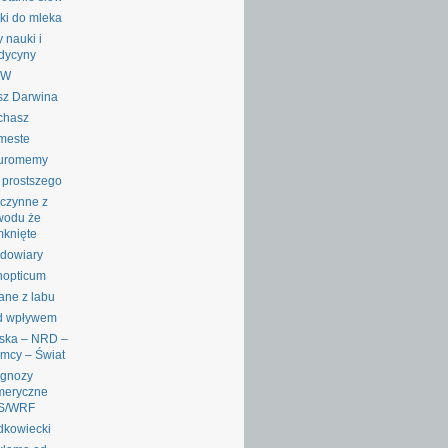
ki do mleka
y nauki i
dycyny
RW
sz Darwina
chasz
meste
uromemy
 prostszego
czynne z
wodu że
knięte
dowiary
nopticum
ane z labu
d wpływem
ska – NRD –
mcy – Świat
ognozy
meryczne
S/WRF
dkowiecki