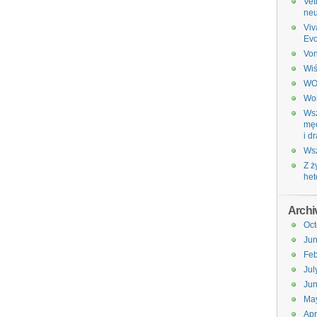
Vet
neu
Viv
Evo
Vo
Wiś
W
Wol
Wsz
męc
i d
Wsz
Z ż
het
Archi
Oct
Ju
Feb
Jul
Ju
Ma
Apr