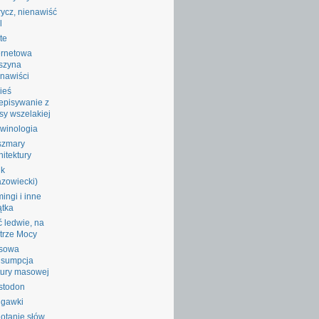
ycz, nienawiść
l
te
ernetowa
szyna
nawiści
ieś
episywanie z
sy wszelakiej
winologia
szmary
hitektury
ik
zowiecki)
ingi i inne
ątka
ć ledwie, na
trze Mocy
sowa
nsumpcja
tury masowej
stodon
ggawki
otanie słów