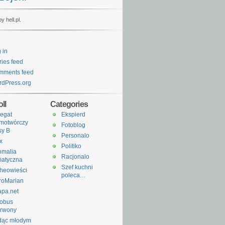
y hell.pl.
 in
ries feed
mments feed
dPress.org
ll
Categories
egat
Ekspierd
motwórczy
Fotoblog
sy B
Personalo
x
Politiko
omalia
Racjonalo
matyczna
Szef kuchni
heowieści
poleca…
roMarian
apa.net
tobus
erwony
dąc młodym