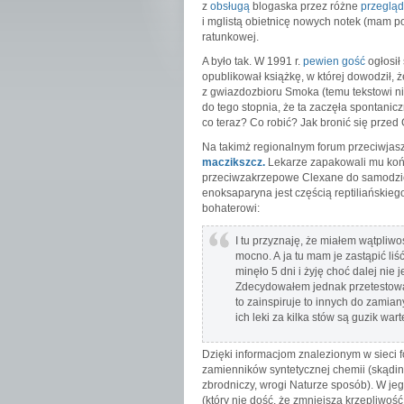
z
obsługą
blogaska przez różne
przegląd
i mglistą obietnicę nowych notek (mam p
ratunkowej.
A było tak. W 1991 r.
pewien gość
ogłosił
opublikował książkę, w której dowodził
z gwiazdozbioru Smoka (temu tekstowi nig
do tego stopnia, że ta zaczęła spontanic
co teraz? Co robić? Jak bronić się prz
Na takimż regionalnym forum przeciwja
maczikszcz.
Lekarze zapakowali mu końc
przeciwzakrzepowe Clexane do samodzieln
enoksaparyna jest częścią reptiliańskiego
bohaterowi:
I tu przyznaję, że miałem wątpliwo
mocno. A ja tu mam je zastąpić li
minęło 5 dni i żyję choć dalej nie
Zdecydowałem jednak przetestować 
to zainspiruje to innych do zamia
ich leki za kilka stów są guzik wa
Dzięki informacjom znalezionym w sieci
zamienników syntetycznej chemii (skądin
zbrodniczy, wrogi Naturze sposób). W jeg
(który nie dość, że zmniejsza krzepliwość, t