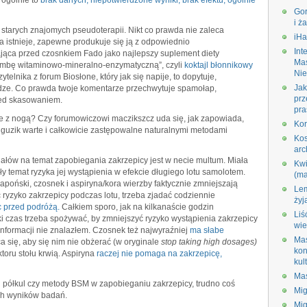
 ogólnie to
brak danych, niepotwierdzone wyniki, brak efektu, ogólnie
Gor
i ża
starych znajomych pseudoterapii. Nikt co prawda nie zaleca
iHa
a istnieje, zapewne produkuje się ją z odpowiednio
Int
ająca przed czosnkiem Fado jako najlepszy suplement diety
Ma
mbę witaminowo-mineralno-enzymatyczną”, czyli
koktajl błonnikowy
Nie
telnika z forum Biosłone, który jak się napije, to dopytuje,
Jak
ądze. Co prawda twoje komentarze przechwytuje spamołap,
prz
zed skasowaniem.
pra
ie z nogą? Czy forumowiczowi maczikszcz uda się, jak zapowiada,
Kor
są guzik warte i całkowicie zastępowalne naturalnymi metodami
Ko
arc
ałów na temat zapobiegania zakrzepicy jest w necie multum. Miała
Kw
y temat ryzyka jej wystąpienia w efekcie długiego lotu samolotem.
(ma
apoński, czosnek i aspiryna/kora wierzby faktycznie zmniejszają
Lem
 ryzyko zakrzepicy podczas lotu, trzeba zjadać codziennie
żyj
c przed podróżą.
Całkiem sporo, jak na kilkanaście godzin
Liś
aki czas trzeba spożywać, by zmniejszyć ryzyko wystąpienia zakrzepicy
wie
informacji nie znalazłem. Czosnek też najwyraźniej
ma słabe
Ma
a się, aby się nim nie obżerać (w oryginale
stop taking high dosages)
ko
toru stołu krwią. Aspiryna
raczej nie pomaga na zakrzepicę,
kul
Ma
ji półkul czy metody BSM w zapobieganiu zakrzepicy, trudno coś
Mi
ch wyników badań.
Mig