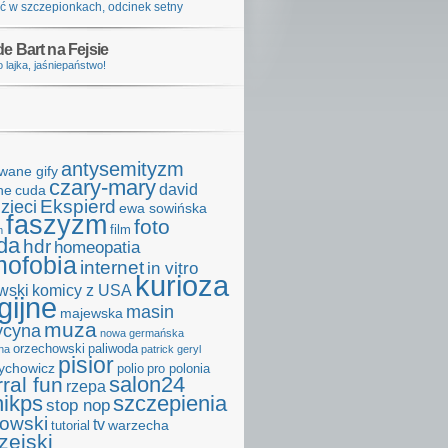
ć w szczepionkach, odcinek setny
e Bart na Fejsie
 lajka, jaśniepaństwo!
antysemityzm
wane gify
czary-mary
david
ne
cuda
Ekspierd
zieci
ewa sowińska
faszyzm
foto
film
m
da
hdr
homeopatia
ofobia
internet
in vitro
kurioza
wski
komicy z USA
igijne
masin
majewska
muza
cyna
nowa germańska
orzechowski
paliwoda
na
patrick geryl
pisior
zychowicz
polio
pro polonia
salon24
rral fun
rzepa
hikps
szczepienia
stop nop
kowski
tv
warzecha
tutorial
zejski