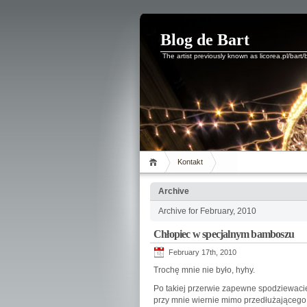
Blog de Bart
The artist previously known as licorea.pl/bart/
Kontakt
Archive
Archive for February, 2010
Chłopiec w specjalnym bamboszu
February 17th, 2010
Trochę mnie nie było, hyhy.
Po takiej przerwie zapewne spodziewacie
przy mnie wiernie mimo przedłużającego