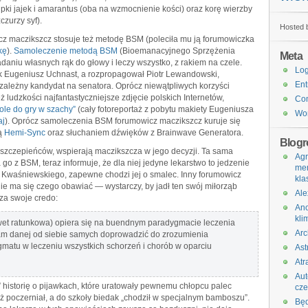
pki jajek i amarantus (oba na wzmocnienie kości) oraz korę wierzby
czurzy syf).
Hosted b
cz maczikszcz stosuje też metodę BSM (poleciła mu ją forumowiczka
kę
).
Samoleczenie metodą BSM
(Bioemanacyjnego Sprzężenia
Meta
aniu własnych rąk do głowy i leczy wszystko, z rakiem na czele.
Log
ik Eugeniusz Uchnast, a rozpropagował Piotr Lewandowski,
Ent
ezależny kandydat na senatora. Oprócz niewątpliwych korzyści
 ludzkości najfantastyczniejsze zdjęcie polskich Internetów,
Co
ole do gry w szachy”
(cały fotoreportaż z pobytu makiety Eugeniusza
Wor
aj
). Oprócz samoleczenia BSM forumowicz maczikszcz kuruje się
cą
Hemi-Sync
oraz słuchaniem dźwięków z Brainwave Generatora.
Blogro
dszczepieńców, wspierają maczikszcza w jego decyzji. Ta sama
Agr
go z BSM, teraz informuje, że dla niej jedyne lekarstwo to jedzenie
me
a Kwaśniewskiego, zapewne chodzi jej o smalec. Inny forumowicz
kla
ie ma się czego obawiać — wystarczy, by jadł ten swój miłorząb
Ale
za swoje credo:
An
kli
wet ratunkowa) opiera się na buendnym paradygmacie leczenia
Arc
m danej od siebie samych doprowadzić do zrozumienia
atu w leczeniu wszystkich schorzeń i chorób w oparciu
Ast
Atr
Au
” historię o pijawkach, które uratowały pewnemu chłopcu palec
cz
ż poczerniał, a do szkoły biedak „chodził w specjalnym bamboszu”.
Bę