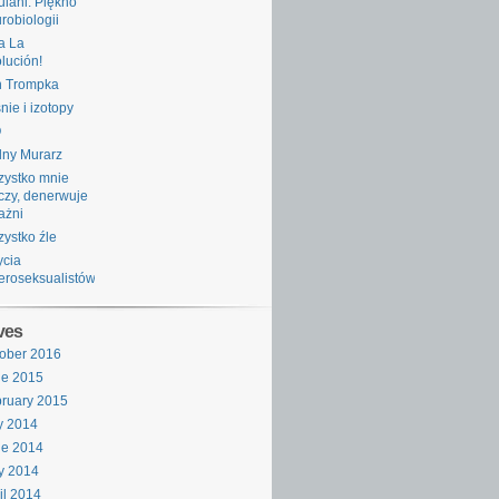
ulani: Piękno
robiologii
a La
lución!
n Trompka
nie i izotopy
O
ny Murarz
ystko mnie
zy, denerwuje
rażni
ystko źle
ycia
eroseksualistów
ves
ober 2016
ne 2015
ruary 2015
y 2014
ne 2014
y 2014
il 2014