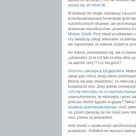
gdzieś na szczurach, coś na szkiełku, ale
uważa się, że może itd.
W dyskusji nie mogło zabraknąć naszych 
przeciwzakrzepowej homeopatii (jeśli tak
rozcieńczonych strupów), ale przestrzeg
proponuje maczikszczowi „prawdziwą bo
Mistrza Józefa.
Przy okazji pozdrawiam czy
czy świadczę usługi seksualne za pieni
ale zapewniam, że zawsze czytam je pr
No dobrze, pośmialiśmy się, ale co będz
„udowodnić że te ich leki za kilka stów 
za ułamek ceny”? I co mu grozi?
Grozi mu zakrzepica żył głębokich.
Materi
swoje pięć minut, kiedy media podchwycił
Można się więc dowiedzieć, że miłorząb j
krzepliwość krwi. Żeby jednak zmniejszyć
120 mg miłorzębu na co najmniej miesią
unieruchomienia. Ile miłorzębu i przez j
podczas dwóch tygodni w gipsie? Takiej 
działanie przeciwzakrzepowe,
choć zalec
np. przed operacją, by nie zalać panu dok
choć zdania są podzielone.
Jeśli chodzi o skuteczność synchronizac
powiedzieć. PubMed nie wyrzuca żadny