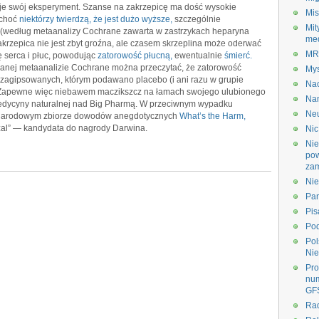
e swój eksperyment. Szanse na zakrzepicę ma dość wysokie
Mis
 choć
niektórzy twierdzą, że jest dużo wyższe,
szczególnie
Mit
 (według metaanalizy Cochrane zawarta w zastrzykach heparyna
me
akrzepica nie jest zbyt groźna, ale czasem skrzeplina może oderwać
M
ę serca i płuc, powodując
zatorowość płucną,
ewentualnie
śmierć.
ianej metaanalizie Cochrane można przeczytać, że zatorowość
My
 zagipsowanych, którym podawano placebo (i ani razu w grupie
Na
 Zapewne więc niebawem maczikszcz na łamach swojego ulubionego
Na
medycyny naturalnej nad Big Pharmą. W przeciwnym wypadku
Ne
zynarodowym zbiorze dowodów anegdotycznych
What’s the Harm,
 żal” — kandydata do nagrody Darwina.
Nic
Nie
po
zam
Nie
Pa
Pis
Po
Pol
Nie
Pr
nu
GF
Ra