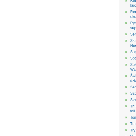
Re
kuc
Rem
eko
Ry
su
Sem
Słu
Ni
So
Spo
Suk
Wa
Świ
dzi
Szc
Szp
Sz
Thi
tel
Tom
Tro
Try