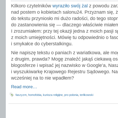
Kilkoro czytelników
wyraziło swój żal
z powodu zar
nad postem o kobietach salonu24. Przyznam się, ż
do tekstu przyniosło mi dużo radości, do tego stopn
do zastanowienia się — dlaczego właściwie miałem 
I zrozumiałem: przy tej okazji jedna z moich pasji s
z moich umiejętności. Mówię tu odpowiednio o fasc
i smykałce do cyberstalkingu.
Nie napiszę tekstu o paniach z wariatkowa, ale mo
z drugim, prawda? Mogę znaleźć jakąś ciekawą o
blogosferze i wpisać jej nazwisko w Google’a, Nas
i wyszukiwarkę Krajowego Rejestru Sądowego. Na
wcześniej na to nie wpadłem?
Read more…
faszyzm
,
homofobia
,
kurioza religijne
,
pro polonia
,
terlikowski