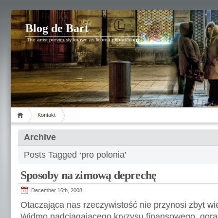
Blog de Bart
The artist previously known as licorea.pl/bart/blog.
Kontakt
Archive
Posts Tagged ‘pro polonia’
Sposoby na zimową deprechę
December 16th, 2008
Otaczająca nas rzeczywistość nie przynosi zbyt w
Widmo nadciągającego kryzysu finansowego, gorą