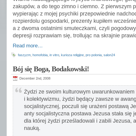
zakupów, a do tego zimno i ciemno. Z pierwszym 
wypierając z mojej psychiki przepowiednie nadcho
rozpierdolu gospodarki, prezenty kupiłem wcześniej
a z dwoma ostatnimi smuteczkami, czyli pogodow
depresji rozprawiam się, trollując na skrajnie praw
Read more…
faszyzm
,
homofobia
,
in vitro
,
kurioza religijne
,
pro polonia
,
salon24
Bój się Boga, Bodakowski!
December 2nd, 2008
Żydzi ze swoim kulturowym uwarunkowaniem 
i kolektywizmu, żydzi będący zawsze w awang
socjalistycznej, poczuli się urażeni postawą 
anty socjalistyczna postawa Jezusa stała się 
dla której żydzi prześladowali i zabili Jezusa, 
nauką.