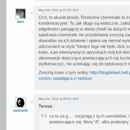
May 2nd, 2011 at 07:28 |
#14
Och, to akurat proste. Rzekome chemtrails to 
bart
kondensacyjne. To, jak długo są widoczne, zależ
wilgotności panującej w danej chwili na dużych 
spiskowa chemtrails nie przedstawia zresztą ż
dowodów na ich istnienie i opiera się niemal wy
odczuciach w stylu “kiedyś tego nie było, dziś 
kolor, a po intensywnych opryskach mój kot dost
obserwacje dotyczące powtarzających się kszt
wytłumaczyć, nie uciekając się do spiskowych te
Zresztą mam o tym notkę:
http://blogdebart.hell
smierc-spadajaca-z-niebios/
May 2nd, 2011 at 09:53 |
#15
Teresa
:
asmoeth
co to za g…. rozpylają z tych samolotów, 
powtarzające się: litera “A”, albo podwójn