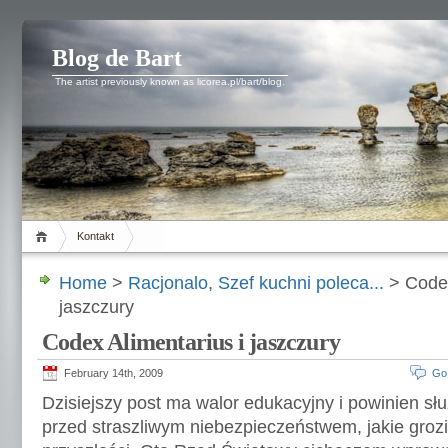
Blog de Bart
The artist previously known as licorea.pl/bart/blog.
Kontakt
Home
>
Racjonalo
,
Szef kuchni poleca...
> Codex
jaszczury
Codex Alimentarius i jaszczury
February 14th, 2009
Go
Dzisiejszy post ma walor edukacyjny i powinien słu
przed straszliwym niebezpieczeństwem, jakie grozi