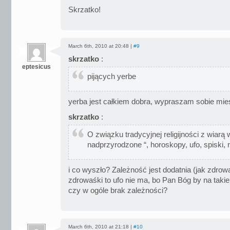
Skrzatko!
March 6th, 2010 at 20:48 |
#9
skrzatko
:
eptesicus
pijących yerbe
yerba jest całkiem dobra, wypraszam sobie miesz
skrzatko
:
O związku tradycyjnej religijności z wiarą 
nadprzyrodzone “, horoskopy, ufo, spiski, n
i co wyszło? Zależność jest dodatnia (jak zdrowaś
zdrowaśki to ufo nie ma, bo Pan Bóg by na takie
czy w ogóle brak zależności?
March 6th, 2010 at 21:18 |
#10