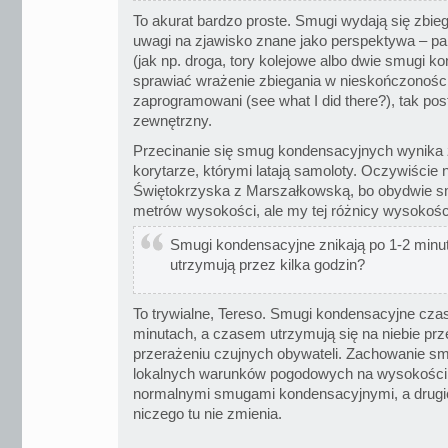
To akurat bardzo proste. Smugi wydają się zbiega
uwagi na zjawisko znane jako perspektywa – pa
(jak np. droga, tory kolejowe albo dwie smugi k
sprawiać wrażenie zbiegania w nieskończoności
zaprogramowani (see what I did there?), tak po
zewnętrzny.
Przecinanie się smug kondensacyjnych wynika z 
korytarze, którymi latają samoloty. Oczywiście n
Świętokrzyska z Marszałkowską, bo obydwie smu
metrów wysokości, ale my tej różnicy wysokośc
Smugi kondensacyjne znikają po 1-2 minuta
utrzymują przez kilka godzin?
To trywialne, Tereso. Smugi kondensacyjne cza
minutach, a czasem utrzymują się na niebie prz
przerażeniu czujnych obywateli. Zachowanie s
lokalnych warunków pogodowych na wysokości
normalnymi smugami kondensacyjnymi, a drugic
niczego tu nie zmienia.