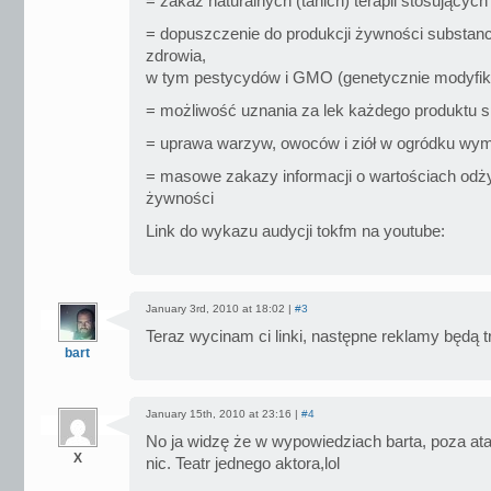
= zakaz naturalnych (tanich) terapii stosujących 
= dopuszczenie do produkcji żywności substancj
zdrowia,
w tym pestycydów i GMO (genetycznie modyfi
= możliwość uznania za lek każdego produktu
= uprawa warzyw, owoców i ziół w ogródku wy
= masowe zakazy informacji o wartościach odż
żywności
Link do wykazu audycji tokfm na youtube:
January 3rd, 2010 at 18:02 |
#3
Teraz wycinam ci linki, następne reklamy będą t
bart
January 15th, 2010 at 23:16 |
#4
No ja widzę że w wypowiedziach barta, poza at
X
nic. Teatr jednego aktora,lol