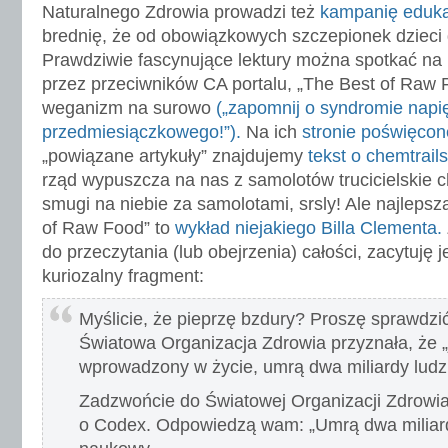
Naturalnego Zdrowia prowadzi też
kampanię eduk
brednię, że od obowiązkowych szczepionek dzieci 
Prawdziwie fascynujące lektury można spotkać na
przez przeciwników CA portalu, „The Best of Raw
weganizm na surowo
(„zapomnij o syndromie napi
przedmiesiączkowego!”).
Na ich
stronie poświęcon
„powiązane artykuły” znajdujemy
tekst o chemtrail
rząd wypuszcza na nas z samolotów trucicielskie ch
smugi na niebie za samolotami, srsly! Ale najlepsz
of Raw Food” to
wykład niejakiego Billa Clementa.
do przeczytania (lub obejrzenia) całości, zacytuję j
kuriozalny fragment:
Myślicie, że pieprzę bzdury? Proszę sprawdzi
Światowa Organizacja Zdrowia przyznała, że „
wprowadzony w życie, umrą dwa miliardy ludzi
Zadzwońcie do Światowej Organizacji Zdrowia 
o Codex. Odpowiedzą wam: „Umrą dwa miliardy 