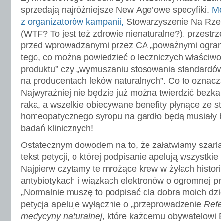
sprzedają najróżniejsze New Age’owe specyfiki.
Mó
z organizatorów kampanii,
Stowarzyszenie Na Rze
(WTF? To jest też zdrowie nienaturalne?), przestr
przed wprowadzanymi przez CA „poważnymi ograni
tego, co można powiedzieć o leczniczych właściw
produktu” czy „wymuszaniu stosowania standardó
na producentach leków naturalnych”. Co to oznacz
Najwyraźniej nie będzie już można twierdzić bezkar
raka, a wszelkie obiecywane benefity płynące ze 
homeopatycznego syropu na gardło będą musiały 
badań klinicznych!
Ostatecznym dowodem na to, że załatwiamy szarla
tekst petycji, o której podpisanie apelują wszystki
Najpierw czytamy te mrożące krew w żyłach histor
antybiotykach i wiązkach elektronów o ogromnej p
„Normalnie muszę to podpisać dla dobra moich dzi
petycja apeluje wyłącznie o „przeprowadzenie
Ref
medycyny naturalnej
, które każdemu obywatelowi 