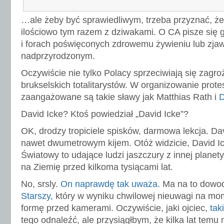
…ale żeby być sprawiedliwym, trzeba przyznać, że
ilościowo tym razem z dziwakami. O CA pisze się 
i forach poświęconych zdrowemu żywieniu lub zja
nadprzyrodzonym.
Oczywiście nie tylko Polacy sprzeciwiają się zagro
brukselskich totalitarystów. W organizowanie prot
zaangażowane są takie sławy jak Matthias Rath i
D
David Icke? Ktoś powiedział „David Icke”?
OK, drodzy tropiciele spisków, darmowa lekcja. Dav
nawet dwumetrowym kijem. Otóż widzicie, David Ic
Światowy to udające ludzi jaszczury z innej planety,
na Ziemię przed kilkoma tysiącami lat.
No, srsly.
On naprawdę tak uważa.
Ma na to dowod
Starszy,
który w wyniku chwilowej nieuwagi na mom
formę przed kamerami. Oczywiście, jaki ojciec,
tak
tego odnaleźć, ale przysiągłbym, że kilka lat temu 