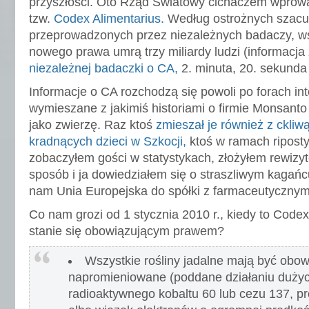
przyszłości. Oto Rząd Światowy cichaczem wpro
tzw.
Codex Alimentarius.
Według ostrożnych szac
przeprowadzonych przez niezależnych badaczy, 
nowego prawa umrą trzy miliardy ludzi (informacja
niezależnej badaczki o CA,
2. minuta, 20. sekunda 
Informacje o CA rozchodzą się powoli po forach in
wymieszane z jakimiś historiami o firmie Monsanto 
jako zwierzę. Raz ktoś
zmieszał je również z ckliw
kradnących dzieci w Szkocji,
ktoś w ramach ripost
zobaczyłem gości w statystykach, złożyłem rewizyt
sposób i ja dowiedziałem się o straszliwym kagańcu
nam Unia Europejska do spółki z farmaceutycznym
Co nam grozi od 1 stycznia 2010 r., kiedy to Code
stanie się obowiązującym prawem?
Wszystkie rośliny jadalne mają być obo
napromieniowane (poddane działaniu duży
radioaktywnego kobaltu 60 lub cezu 137, 