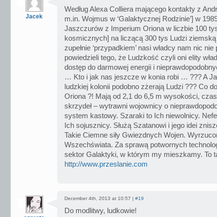
Według Alexa Colliera mającego kontakty z And
Jacek
m.in. Wojmus w ‘Galaktycznej Rodzinie’] w 1989
Jaszczurów z Imperium Oriona w liczbie 100 tys
kosmicznych] na liczącą 300 tys Ludzi ziemską 
zupełnie ‘przypadkiem’ nasi władcy nam nic nie 
powiedzieli tego, że Ludzkość czyli oni elity wła
dostęp do darmowej energii i nieprawdopodobny
… Kto i jak nas jeszcze w konia robi … ??? A Ja
ludzkiej kolonii podobno zżerają Ludzi ??? Co 
Oriona ?! Mają od 2,1 do 6,5 m wysokości, czas
skrzydeł – wytrawni wojownicy o nieprawdopodobn
system kastowy. Szaraki to Ich niewolnicy. Nefeli
Ich sojusznicy. Służą Szatanowi i jego idei znis
Takie Ciemne siły Gwiezdnych Wojen. Wyrzucon
Wszechświata. Za sprawą potwornych technologii 
sektor Galaktyki, w którym my mieszkamy. To t
http://www.przeslanie.com
December 4th, 2013 at 10:57 |
#19
Do modlitwy, ludkowie!