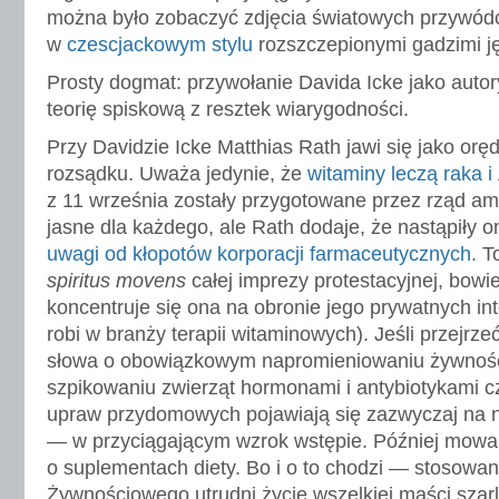
można było zobaczyć zdjęcia światowych przywó
w
czescjackowym stylu
rozszczepionymi gadzimi j
Prosty dogmat: przywołanie Davida Icke jako autor
teorię spiskową z resztek wiarygodności.
Przy Davidzie Icke Matthias Rath jawi się jako or
rozsądku. Uważa jedynie, że
witaminy leczą raka i
z 11 września zostały przygotowane przez rząd am
jasne dla każdego, ale Rath dodaje, że nastąpiły 
uwagi od kłopotów korporacji farmaceutycznych.
To
spiritus movens
całej imprezy protestacyjnej, bow
koncentruje się ona na obronie jego prywatnych in
robi w branży terapii witaminowych). Jeśli przejrz
słowa o obowiązkowym napromieniowaniu żywnoś
szpikowaniu zwierząt hormonami i antybiotykami 
upraw przydomowych pojawiają się zazwyczaj na ni
— w przyciągającym wzrok wstępie. Później mowa j
o suplementach diety. Bo i o to chodzi — stosowa
Żywnościowego utrudni życie wszelkiej maści szar