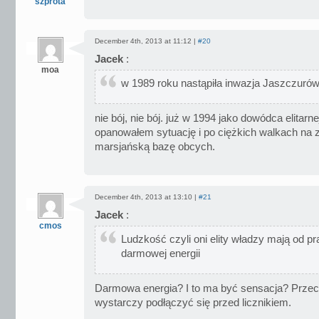
szprota
December 4th, 2013 at 11:12 |
#20
Jacek
:
moa
w 1989 roku nastąpiła inwazja Jaszczuró
nie bój, nie bój. już w 1994 jako dowódca elitarne
opanowałem sytuację i po ciężkich walkach na 
marsjańską bazę obcych.
December 4th, 2013 at 13:10 |
#21
Jacek
:
cmos
Ludzkość czyli oni elity władzy mają od pr
darmowej energii
Darmowa energia? I to ma być sensacja? Przec
wystarczy podłączyć się przed licznikiem.