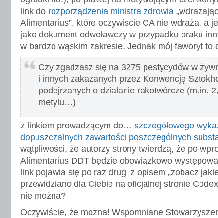
link do
rozporządzenia ministra zdrowia
„wdrażają
Alimentarius”, które oczywiście CA nie wdraża, a 
jako dokument odwoławczy w przypadku braku inny
w bardzo wąskim zakresie. Jednak mój faworyt to 
Czy zgadzasz się na 3275 pestycydów w żyw
i innych zakazanych przez Konwencję Sztokho
podejrzanych o działanie rakotwórcze (m.in. 2
metylu…)
z linkiem prowadzącym do…
szczegółowego wyka
dopuszczalnych zawartości poszczególnych substa
wątpliwości, że autorzy strony twierdzą, że po w
Alimentarius DDT będzie obowiązkowo występowa
link pojawia się po raz drugi z opisem „zobacz jak
przewidziano dla Ciebie na oficjalnej stronie Codex
nie można?
Oczywiście, że można! Wspomniane Stowarzysze