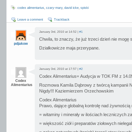
codex alimentarius
,
czary-mary
,
david icke
,
spiski
Leave a comment
Trackback
January 3rd, 2010 at 14:52 |
#1
Chwila, to znaczy, że już trzeci dzień nie mog
pdjakow
Działkowicze maja przerypane.
January 3rd, 2010 at 17:57 |
#2
Codex Alimentarius= Audycja w TOK FM z 14.0
Codex
Alimentarius
Rozmowa Kamila Dąbrowy z twórcą kampanii Na
Nigdy!!! Kaziemierzem Orzechowskim
Codex Alimentarius
Prawo, dające globalną kontrolę nad żywnością
= witaminy i minerały w ilościach leczniczych 
= większość ziół i preparatów ziołowych nielega