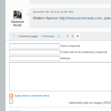
December 5th, 2013 at 14:38 |
#22
Miałem #parser
http://www.przesranie.com
, pok
Gammon
No.82
Comment pages
« Previous
1
…
4
5
6
Name (required)
E-Mail (will not be published) (required)
Website
Subscribe to comments feed
Optionally add an image (JPEG