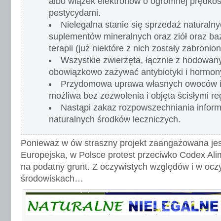
albo wiązek elektronów o ogromnej prędkoś
pestycydami.
Nielegalna stanie się sprzedaż naturalny
suplementów mineralnych oraz ziół oraz ba
terapii (już niektóre z nich zostały zabronion
Wszystkie zwierzęta, łącznie z hodowan
obowiązkowo zażywać antybiotyki i hormon
Przydomowa uprawa własnych owoców i 
możliwa bez zezwolenia i objęta ścisłymi re
Nastąpi zakaz rozpowszechniania inform
naturalnych środków leczniczych.
Ponieważ w ów straszny projekt zaangażowana jes
Europejska, w Polsce protest przeciwko Codex Alime
na podatny grunt. Z oczywistych względów i w ocz
środowiskach…