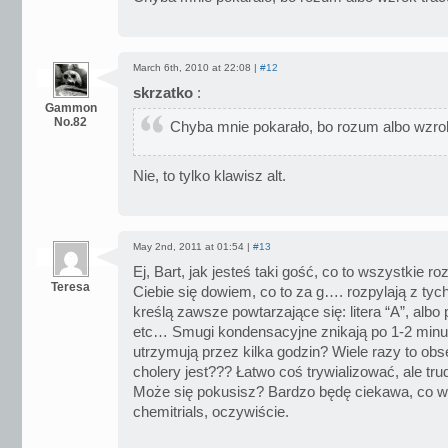
March 6th, 2010 at 22:08 |
#12
skrzatko
:
Gammon
No.82
Chyba mnie pokarało, bo rozum albo wzrok
Nie, to tylko klawisz alt.
May 2nd, 2011 at 01:54 |
#13
Ej, Bart, jak jesteś taki gość, co to wszystkie r
Teresa
Ciebie się dowiem, co to za g…. rozpylają z tyc
kreślą zawsze powtarzające się: litera “A”, albo
etc… Smugi kondensacyjne znikają po 1-2 minuta
utrzymują przez kilka godzin? Wiele razy to ob
cholery jest??? Łatwo coś trywializować, ale tru
Może się pokusisz? Bardzo będę ciekawa, co wy
chemitrials, oczywiście.