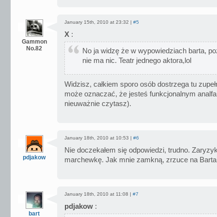
January 15th, 2010 at 23:32 |
#5
X
:
Gammon
No.82
No ja widzę że w wypowiedziach barta, p
nie ma nic. Teatr jednego aktora,lol
Widzisz, całkiem sporo osób dostrzega tu zupełni
może oznaczać, że jesteś funkcjonalnym analfab
nieuważnie czytasz).
January 18th, 2010 at 10:53 |
#6
Nie doczekałem się odpowiedzi, trudno. Zaryzy
pdjakow
marchewkę. Jak mnie zamkną, zrzuce na Barta
January 18th, 2010 at 11:08 |
#7
pdjakow
:
bart