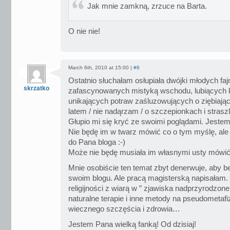
Jak mnie zamkną, zrzuce na Barta.
O nie nie!
March 6th, 2010 at 15:00 |
#8
Ostatnio słuchałam osłupiała dwójki młodych fajn
skrzatko
zafascynowanych mistyką wschodu, lubiących ksi
unikających potraw zaśluzowujących o ziębiają
latem / nie nadąrzam / o szczepionkach i strasz
Głupio mi się kryć ze swoimi poglądami. Jestem
Nie będę im w twarz mówić co o tym myślę, ale w
do Pana bloga :-)
Może nie będę musiała im własnymi usty mówić
Mnie osobiście ten temat zbyt denerwuje, aby 
swoim blogu. Ale pracą magisterską napisałam.
religijności z wiarą w ” zjawiska nadprzyrodzone 
naturalne terapie i inne metody na pseudometaf
wiecznego szczęścia i zdrowia…
Jestem Pana wielką fanką! Od dzisiaj!