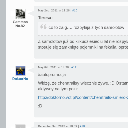
May 2nd, 2011 at 13:26 |
#16
Teresa
:
Gammon
No.82
co to za g…. rozpylają z tych samolotów
Z samolotów już od kilkudziesięciu lat nie rozp
stosuje się zamknięte pojemniki na fekalia, opró
May 8th, 2011 at 14:38 |
#17
#autopromocja
DoktorNo
Widzę, że chemtrailsy wiecznie żywe. :D Ostatn
aktywny na tym polu:
http://doktorno.vot.pl/content/chemtrails-smierc
:D
December 3rd, 2013 at 18:39 |
#18