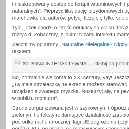
i nieskrępowany dostęp do terapii witaminowych i
naturalnych”. Pieprzyć likwidację przydomowych o
marchewki, dla autorów petycji liczą się tylko supl
Tyle, jeżeli chodzi o część edukacyjną wpisu, tera
rozrywki. Zobaczmy, z jakimi tuzami intelektu mam
Zacznijmy od strony
„Naturalne Nielegalne? Nigdy!
tekstem:
STRONA INTERAKTYWNA — kliknij na podkre
No, normalnie welcome to XXI century, yay! Jeszcz
„Tą małą strzałeczką na ekranie możesz sterowa
urządzenia zwanego myszką. Rozejrzyj się, na pe
w pobliżu monitora”.
Strona zorganizowana jest w szykownym trójpodzia
zielonym tle teksty reklamujące działalność zarob
pośrodku na tle mrocznej flagi UE zagrożenia (czyl
ogródki itd.), po prawej na motywującym czerwon