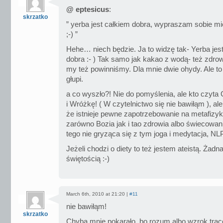
@ eptesicus
:
skrzatko
” yerba jest całkiem dobra, wypraszam sobie mi
;-) ”
Hehe… niech będzie. Ja to widzę tak- Yerba jes
dobra :- ) Tak samo jak kakao z wodą- też zdrowe
my też powinniśmy. Dla mnie dwie ohydy. Ale to 
głupi.
a co wyszło?! Nie do pomyślenia, ale kto czyta
i Wróżkę! ( W czytelnictwo się nie bawiłąm ), a
że istnieje pewne zapotrzebowanie na metafizy
zarówno Bozia jak i tao zdrowia albo świecow
tego nie gryząca się z tym joga i medytacja, NL
Jeżeli chodzi o diety to też jestem ateistą. Żadna
świętością :-)
March 6th, 2010 at 21:20 |
#11
nie bawiłąm!
skrzatko
Chyba mnie pokarało, bo rozum albo wzrok trac