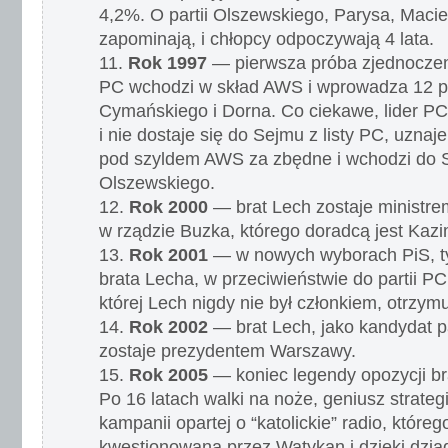
4,2%. O partii Olszewskiego, Parysa, Maci
zapominają, i chłopcy odpoczywają 4 lata.
Rok 1997
— pierwsza próba zjednoczen
PC wchodzi w skład AWS i wprowadza 12 p
Cymańskiego i Dorna. Co ciekawe, lider PC
i nie dostaje się do Sejmu z listy PC, uznaj
pod szyldem AWS za zbędne i wchodzi do S
Olszewskiego.
Rok 2000
— brat Lech zostaje ministre
w rządzie Buzka, którego doradcą jest Kazi
Rok 2001
— w nowych wyborach PiS, t
brata Lecha, w przeciwieństwie do partii PC
której Lech nigdy nie był członkiem, otrzym
Rok 2002
— brat Lech, jako kandydat pa
zostaje prezydentem Warszawy.
Rok 2005
— koniec legendy opozycji br
Po 16 latach walki na noże, geniusz strategii
kampanii opartej o “katolickie” radio, któreg
kwestionowana przez Watykan i dzięki dzi