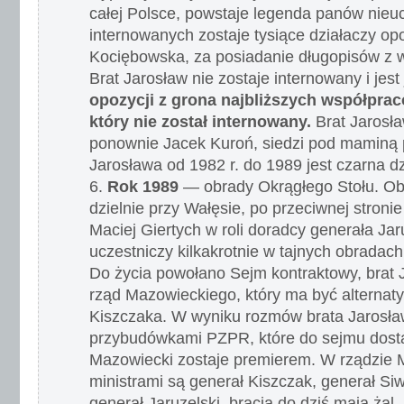
całej Polsce, powstaje legenda panów nieu
internowanych zostaje tysiące działaczy opo
Kociębowska, za posiadanie długopisów z 
Brat Jarosław nie zostaje internowany i jest
opozycji z grona najbliższych współpra
który nie został internowany.
Brat Jarosła
ponownie Jacek Kuroń, siedzi pod maminą 
Jarosława od 1982 r. do 1989 jest czarna dz
Rok 1989
— obrady Okrągłego Stołu. Oba
dzielnie przy Wałęsie, po przeciwnej stronie
Maciej Giertych w roli doradcy generała Jar
uczestniczy kilkakrotnie w tajnych obrada
Do życia powołano Sejm kontraktowy, brat 
rząd Mazowieckiego, który ma być alternat
Kiszczaka. W wyniku rozmów brata Jarosła
przybudówkami PZPR, które do sejmu dosta
Mazowiecki zostaje premierem. W rządzie
ministrami są generał Kiszczak, generał Si
generał Jaruzelski, bracia do dziś mają żal