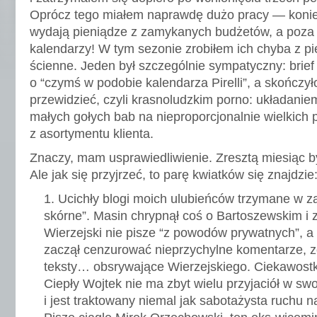
Oprócz tego miałem naprawdę dużo pracy — koniec
wydają pieniądze z zamykanych budżetów, a poza 
kalendarzy! W tym sezonie zrobiłem ich chyba z pi
ścienne. Jeden był szczególnie sympatyczny: brief
o “czymś w podobie kalendarza Pirelli”, a skończył
przewidzieć, czyli krasnoludzkim porno: układanie
małych gołych bab na nieproporcjonalnie wielkich 
z asortymentu klienta.
Znaczy, mam usprawiedliwienie. Zresztą miesiąc by
Ale jak się przyjrzeć, to parę kwiatków się znajdzie
Ucichły blogi moich ulubieńców trzymane w z
skórne”. Masin chrypnął coś o Bartoszewskim i z
Wierzejski nie pisze “z powodów prywatnych”, 
zaczął cenzurować nieprzychylne komentarze, zo
teksty… obsrywające Wierzejskiego. Ciekawostka
Ciepły Wojtek nie ma zbyt wielu przyjaciół w swoj
i jest traktowany niemal jak sabotażysta ruchu 