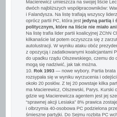
Macierewicz umieszcza na swojej liście Le
dwóch najbliższych współpracowników: W
i Falandysza. Na listę trafiają wszyscy liderz
oprócz partii PC, która jest
jedyną partią i
politycznym, które na liście nie miało an
Na listę trafia lider partii koalicyjnej ZChN
kilkanaście lat potem oczyszcza się z zarz
autolustracji. W wyniku ataku obóz prezyde
z opozycją i zadatkowanymi koalicjantami 
do upadku rządu Olszewskiego, czemu do dz
mogą się nadziwić, jak tak można.
Rok 1993
— nowe wybory. Partia brata
rozsypała się w wyniku wyrzucenia i odejści
około 20 posłów. Z tej 20 powstaje kilka par
ma Macierewicz, Olszewski, Parys. Kurski
gdzie wg Macierewicza agentem jest jej sze
“sprawnej akcji Lesiaka” 8% prawica zostaje
i olbrzymia 40-osobowa PC podzielona pr
śmieszne partyjki. Do Sejmu rozbita PC wc