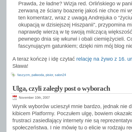
Prawda, że ładne? Wizja red. Orlińskiego w pan
zerwaną ze ściany boazerię jakoś nie chce mi w
ten komentarz, wraz z uwagą Andrejuka o “życiu
okupacją w dzisiejszej Hiszpanii”, przypomina m
naprawdę wierzą w tę swoją milczącą większość
pewnego dnia się wkurwi i obali ciemiężycieli. C
fascynującym gatunkiem; dzięki nim mój blog ni
A teraz kończę i idę czytać
relację na żywo z 16. u
Sława!
faszyzm
,
paliwoda
,
pisior
,
salon24
Ulga, czyli zaległy post o wyborach
November 10th, 2007
Wynik wyborów ucieszył mnie bardzo, jednak nie d
kibicem Platformy. Poczułem ulgę, bowiem okazało s
frustraci zasiedlający internety nie są reprezentat
społeczeństwa. I nie mówię tu o elicie w rodzaju r