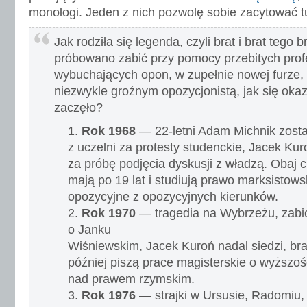
monologi. Jeden z nich pozwolę sobie zacytować t
Jak rodziła się legenda, czyli brat i brat tego b
próbowano zabić przy pomocy przebitych profe
wybuchających opon, w zupełnie nowej furze,
niezwykle groźnym opozycjonistą, jak się okaza
zaczęło?
Rok 1968
— 22-letni Adam Michnik zost
z uczelni za protesty studenckie, Jacek Kur
za próbę podjęcia dyskusji z władzą. Obaj c
mają po 19 lat i studiują prawo marksistowsk
opozycyjne z opozycyjnych kierunków.
Rok 1970
— tragedia na Wybrzeżu, zabici
o Janku
Wiśniewskim, Jacek Kuroń nadal siedzi, brac
później piszą prace magisterskie o wyższo
nad prawem rzymskim.
Rok 1976
— strajki w Ursusie, Radomiu