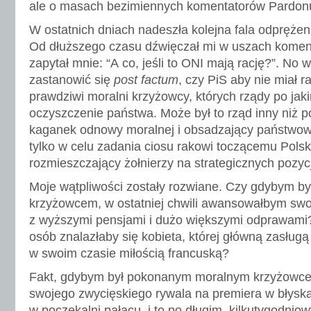
ale o masach bezimiennych komentatorów Pardon
W ostatnich dniach nadeszła kolejna fala odpręże
Od dłuższego czasu dźwięczał mi w uszach koment
zapytał mnie: “A co, jeśli to ONI mają rację?”. No 
zastanowić się
post factum
, czy PiS aby nie miał rac
prawdziwi moralni krzyżowcy, których rządy po jak
oczyszczenie państwa. Może był to rząd inny niż p
kaganek odnowy moralnej i obsadzający państwow
tylko w celu zadania ciosu rakowi toczącemu Pol
rozmieszczający żołnierzy na strategicznych pozy
Moje wątpliwości zostały rozwiane. Czy gdybym b
krzyżowcem, w ostatniej chwili awansowałbym swo
z wyższymi pensjami i dużo większymi odprawami?
osób znalazłaby się kobieta, której główną zasług
w swoim czasie miłością francuską?
Fakt, gdybym był pokonanym moralnym krzyżowc
swojego zwycięskiego rywala na premiera w błysk
w poczekalni pałacu, i to po długim, kilkutygodnio