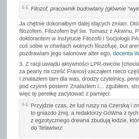
Filozof, pracownik budowlany (głównie “wy
Ja chętnie dokonałbym dalej idących zmian. Otóż
filozofem. Filozofem był św. Tomasz z Akwinu, P
doktorantem w Instytucie Filozofii i Socjologii
coś sobie w chwilach wolnych filozofuje,
but aren
pozdrawiam jego salonowe alter ego,
docenta W
Z racji uwiądu aktywności LPR-owców (choci
za peany na cześć Franco) zacząłem nieco częś
I znalazłem tam dla was, drodzy czytelnicy, pe
pod czyimś postem! Znalazłem i… zgubiłem, str
więc tę perełkę zacytować z pamięci:
Przyjdzie czas, że lud ruszy na Czerską i z
to gniazdo żmij, a redaktorzy GóWna z tych
z egzotycznego drewna zbudują łodzie, któ
do Telawiwu!