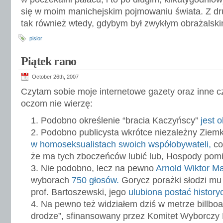
się w moim manichejskim pojmowaniu świata. Z dru
tak również wtedy, gdybym był zwykłym obrażalsk
pisior
Piątek rano
October 26th, 2007
Czytam sobie moje internetowe gazety oraz inne cz
oczom nie wierzę:
Podobno określenie “bracia Kaczyńscy”
jest 
Podobno publicysta wkrótce niezależny Ziem
w homoseksualistach swoich współobywateli,
co
że ma tych zboczeńców lubić lub, Hospody pomi
Nie podobno, lecz na pewno
Arnold Wiktor M
wyborach
750 głosów.
Gorycz porażki słodzi mu f
prof. Bartoszewski, jego
ulubiona
postać
history
Na pewno też widziałem dziś w metrze billboa
drodze”, sfinansowany przez Komitet Wyborczy