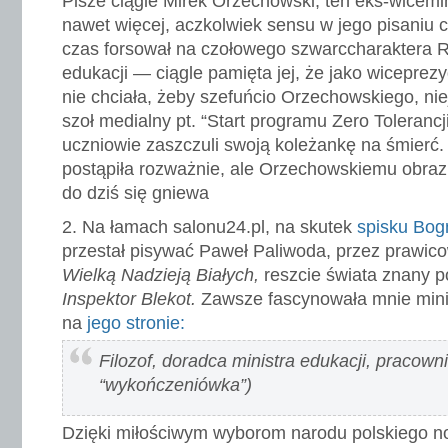
Pisze ciągle Mirek Orzechowski, ten eks-wicemin
nawet więcej, aczkolwiek sensu w jego pisaniu c
czas forsował na czołowego szwarccharaktera 
edukacji — ciągle pamięta jej, że jako wicepre
nie chciała, żeby szefuńcio Orzechowskiego, nie
szoł medialny pt. “Start programu Zero Tolerancji
uczniowie zaszczuli swoją koleżankę na śmierć.
postąpiła rozważnie, ale Orzechowskiemu obrazi
do dziś się gniewa
Na łamach salonu24.pl, na skutek
spisku Bogn
przestał pisywać Paweł Paliwoda, przez prawi
Wielką Nadzieją Białych,
reszcie świata znany 
Inspektor Blekot.
Zawsze fascynowała mnie minib
na
jego stronie:
Filozof, doradca ministra edukacji, pracow
“wykończeniówka”)
Dzięki miłościwym wyborom narodu polskiego no