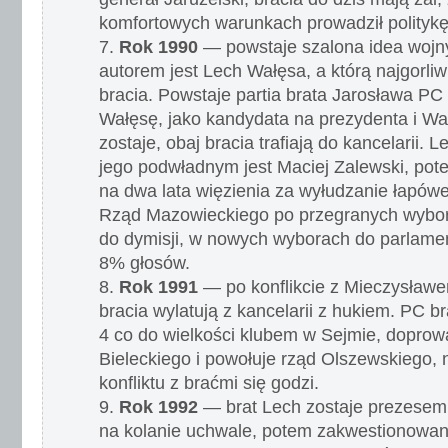
komfortowych warunkach prowadził politykę 
Rok 1990
— powstaje szalona idea wojny
autorem jest Lech Wałęsa, a którą najgorliwi
bracia. Powstaje partia brata Jarosława PC
Wałęsę, jako kandydata na prezydenta i W
zostaje, obaj bracia trafiają do kancelarii. 
jego podwładnym jest Maciej Zalewski, po
na dwa lata więzienia za wyłudzanie łapów
Rząd Mazowieckiego po przegranych wybor
do dymisji, w nowych wyborach do parlamen
8% głosów.
Rok 1991
— po konflikcie z Mieczysła
bracia wylatują z kancelarii z hukiem. PC br
4 co do wielkości klubem w Sejmie, doprow
Bieleckiego i powołuje rząd Olszewskiego,
konfliktu z braćmi się godzi.
Rok 1992
— brat Lech zostaje prezesem 
na kolanie uchwale, potem zakwestionowane