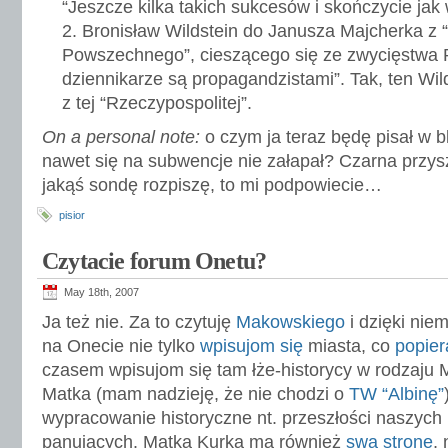
“Jeszcze kilka takich sukcesów i skończycie jak
Bronisław Wildstein do Janusza Majcherka z 
Powszechnego”, cieszącego się ze zwycięstwa P
dziennikarze są propagandzistami”. Tak, ten Wild
z tej “Rzeczypospolitej”.
On a personal note:
o czym ja teraz będę pisał w
nawet się na subwencje nie załapał? Czarna przy
jakąś sondę rozpiszę, to mi podpowiecie…
pisior
Czytacie forum Onetu?
May 18th, 2007
Ja też nie. Za to czytuję
Makowskiego
i dzięki nie
na Onecie nie tylko
wpisujom się
miasta, co
popier
czasem wpisujom się tam łże-historycy w rodzaju Ma
Matka (mam nadzieję, że nie chodzi o
TW “Albinę”
wypracowanie historyczne nt. przeszłości naszych
panujących. Matka Kurka ma również
swą stronę
,