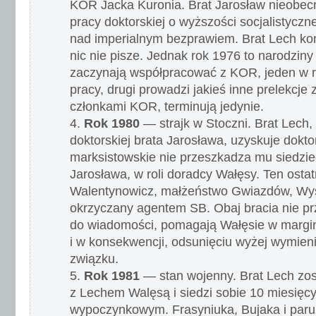
KOR Jacka Kuronia. Brat Jarosław nieobecn
pracy doktorskiej o wyższości socjalistycz
nad imperialnym bezprawiem. Brat Lech ko
nic nie pisze. Jednak rok 1976 to narodziny
zaczynają współpracować z KOR, jeden w r
pracy, drugi prowadzi jakieś inne prelekcje 
członkami KOR, terminują jedynie.
Rok 1980
— strajk w Stoczni. Brat Lech,
doktorskiej brata Jarosława, uzyskuje dokto
marksistowskie nie przeszkadza mu siedzieć
Jarosława, w roli doradcy Wałęsy. Ten ostat
Walentynowicz, małżeństwo Gwiazdów, Wy
okrzyczany agentem SB. Obaj bracia nie pr
do wiadomości, pomagają Wałęsie w margi
i w konsekwencji, odsunięciu wyżej wymien
związku.
Rok 1981
— stan wojenny. Brat Lech zos
z Lechem Walęsą i siedzi sobie 10 miesięc
wypoczynkowym. Frasyniuka, Bujaka i paru