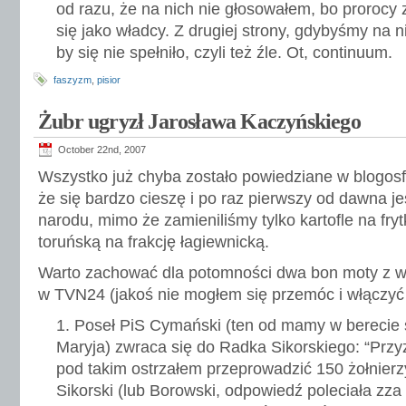
od razu, że na nich nie głosowałem, bo prorocy
się jako władcy. Z drugiej strony, gdybyśmy na n
by się nie spełniło, czyli też źle. Ot, continuum.
faszyzm
,
pisior
Żubr ugryzł Jarosława Kaczyńskiego
October 22nd, 2007
Wszystko już chyba zostało powiedziane w blogosf
że się bardzo cieszę i po raz pierwszy od dawna 
narodu, mimo że zamieniliśmy tylko kartofle na fryt
toruńską na frakcję łagiewnicką.
Warto zachować dla potomności dwa bon moty z 
w TVN24 (jakoś nie mogłem się przemóc i włączyć
Poseł PiS Cymański (ten od mamy w berecie 
Maryja) zwraca się do Radka Sikorskiego: “Przy
pod takim ostrzałem przeprowadzić 150 żołnierz
Sikorski (lub Borowski, odpowiedź poleciała zza 