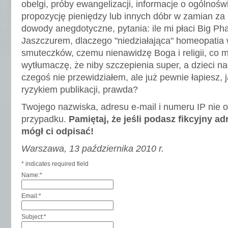
obelgi, próby ewangelizacji, informacje o ogólnoś
propozycję pieniędzy lub innych dóbr w zamian za
dowody anegdotyczne, pytania: ile mi płaci Big Ph
Jaszczurem, dlaczego "niedziałająca" homeopatia 
smuteczków, czemu nienawidzę Boga i religii, co 
wytłumaczę, że niby szczepienia super, a dzieci n
czegoś nie przewidziałem, ale już pewnie łapiesz, j
ryzykiem publikacji, prawda?
Twojego nazwiska, adresu e-mail i numeru IP nie 
przypadku.
Pamiętaj, że jeśli podasz fikcyjny ad
mógł ci odpisać!
Warszawa, 13 października 2010 r.
*
indicates required field
Name:
*
Email:
*
Subject:
*