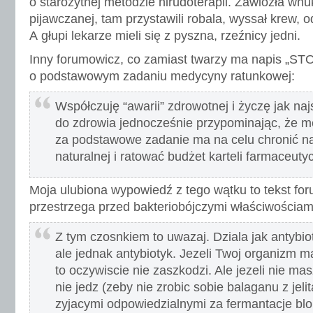
o starożytnej metodzie hirudoterapii. Zawiozła wnuk
pijawczanej, tam przystawili robala, wyssał krew, o
A głupi lekarze mieli się z pyszna, rzeźnicy jedni.
Inny forumowicz, co zamiast twarzy ma napis „ST
o podstawowym zadaniu medycyny ratunkowej:
Współczuję “awarii” zdrowotnej i życzę jak n
do zdrowia jednocześnie przypominając, że 
za podstawowe zadanie ma na celu chronić 
naturalnej i ratować budżet karteli farmaceuty
Moja ulubiona wypowiedź z tego wątku to tekst for
przestrzega przed bakteriobójczymi właściwościam
Z tym czosnkiem to uwazaj. Dziala jak antybio
ale jednak antybiotyk. Jezeli Twoj organizm 
to oczywiscie nie zaszkodzi. Ale jezeli nie mas
nie jedz (zeby nie zrobic sobie balaganu z jeli
zyjacymi odpowiedzialnymi za fermantacje blo