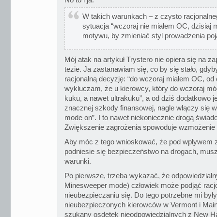
No to i ja.
W takich warunkach – z czysto racjonalne
sytuacja “wczoraj nie miałem OC, dzisiaj
motywu, by zmieniać styl prowadzenia poj
Mój atak na artykuł Trystero nie opiera się na 
tezie. Ja zastanawiam się, co by się stało, gdy
racjonalną decyzję: “do wczoraj miałem OC, od d
wykluczam, że u kierowcy, który do wczoraj mó
kuku, a nawet ultrakuku”, a od dziś dodatkowo
znacznej szkody finansowej, nagle włączy się
mode on”. I to nawet niekoniecznie drogą świado
Zwiększenie zagrożenia spowoduje wzmożenie 
Aby móc z tego wnioskować, że pod wpływem z
podniesie się bezpieczeństwo na drogach, mus
warunki.
Po pierwsze, trzeba wykazać, że odpowiedzialn
Minesweeper mode) człowiek może podjąć racjo
nieubezpieczaniu się. Do tego potrzebne mi był
nieubezpieczonych kierowców w Vermont i Maine
szukany osdetek nieodpowiedzialnych z New Ha