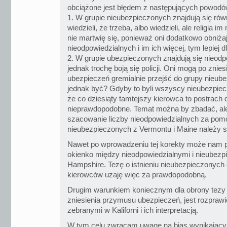
obciążone jest błędem z następujących powodó
1. W grupie nieubezpieczonych znajdują się równi
wiedzieli, że trzeba, albo wiedzieli, ale religia 
nie martwię się, ponieważ oni dodatkowo obniżaj
nieodpowiedzialnych i im ich więcej, tym lepiej d
2. W grupie ubezpieczonych znajdują się nieodp
jednak trochę boją się policji. Oni mogą po znie
ubezpieczeń gremialnie przejść do grupy nieube
jednak być? Gdyby to byli wszyscy nieubezpiec
że co dziesiąty tamtejszy kierowca to postrach 
nieprawdopodobne. Temat można by zbadać, ale
szacowanie liczby nieodpowiedzialnych za pomo
nieubezpieczonych z Vermontu i Maine należy 
Nawet po wprowadzeniu tej korekty może nam 
okienko między nieodpowiedzialnymi i nieubez
Hampshire. Tezę o istnieniu nieubezpieczonych
kierowców uzaję więc za prawdopodobną.
Drugim warunkiem koniecznym dla obrony tezy
zniesienia przymusu ubezpieczeń, jest rozprawi
zebranymi w Kaliforni i ich interpretacją.
W tym celu zwracam uwagę na bias wynikający 