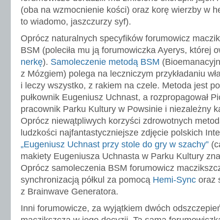
(oba na wzmocnienie kości) oraz korę wierzby w h
to wiadomo, jaszczurzy syf).
Oprócz naturalnych specyfików forumowicz maczik
BSM (poleciła mu ją forumowiczka Ayerys, której
nerkę
).
Samoleczenie metodą BSM
(Bioemanacyjn
z Mózgiem) polega na leczniczym przykładaniu wł
i leczy wszystko, z rakiem na czele. Metoda jest po
pułkownik Eugeniusz Uchnast, a rozpropagował Pi
pracownik Parku Kultury w Powsinie i niezależny k
Oprócz niewątpliwych korzyści zdrowotnych metoda
ludzkości najfantastyczniejsze zdjęcie polskich In
„Eugeniusz Uchnast przy stole do gry w szachy”
(c
makiety Eugeniusza Uchnasta w Parku Kultury zna
Oprócz samoleczenia BSM forumowicz maczikszcz 
synchronizacją półkul za pomocą
Hemi-Sync
oraz 
z Brainwave Generatora.
Inni forumowicze, za wyjątkiem dwóch odszczepie