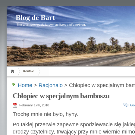
Blog de Bart
The artist previously known as licorea.pl/bart/blog.
Kontakt
Home
>
Racjonalo
> Chłopiec w specjalnym ba
Chłopiec w specjalnym bamboszu
February 17th, 2010
Go
Trochę mnie nie było, hyhy.
Po takiej przerwie zapewne spodziewacie się jak
drodzy czytelnicy, trwający przy mnie wiernie mim