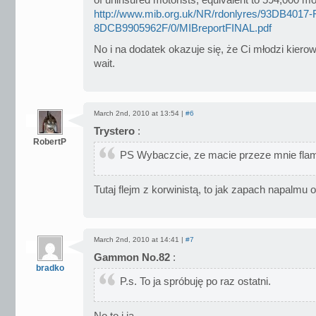
of uninsured motorists, equivalent to 594,000 mo
http://www.mib.org.uk/NR/rdonlyres/93DB401
8DCB9905962F/0/MIBreportFINAL.pdf
No i na dodatek okazuje się, że Ci młodzi kierow
wait.
March 2nd, 2010 at 13:54 |
#6
Trystero
:
RobertP
PS Wybaczcie, ze macie przeze mnie fla
Tutaj flejm z korwinistą, to jak zapach napalmu 
March 2nd, 2010 at 14:41 |
#7
Gammon No.82
:
bradko
P.s. To ja spróbuję po raz ostatni.