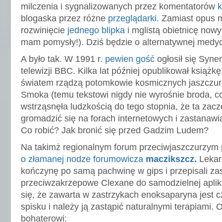
milczenia i sygnalizowanych przez komentatorów
k
blogaska przez różne
przeglądarki.
Zamiast opus 
rozwinięcie
jednego blipka
i mglistą obietnicę now
mam pomysły!). Dziś będzie o alternatywnej medyc
A było tak. W 1991 r.
pewien gość
ogłosił się Syn
telewizji BBC. Kilka lat później opublikował książkę
światem rządzą potomkowie kosmicznych jaszczur
Smoka (temu tekstowi nigdy nie wyrośnie broda, co
wstrząsnęła ludzkością do tego stopnia, że ta zacz
gromadzić się na forach internetowych i zastanawia
Co robić? Jak bronić się przed Gadzim Ludem?
Na takimż regionalnym forum przeciwjaszczurzym
o złamanej nodze forumowicza
maczikszcz.
Lekar
kończynę po samą pachwinę w gips i przepisali zas
przeciwzakrzepowe Clexane do samodzielnej aplik
się, że zawarta w zastrzykach enoksaparyna jest cz
spisku i należy ją zastąpić naturalnymi terapiami.
bohaterowi: