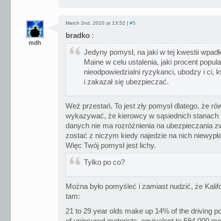
March 2nd, 2010 at 13:52 |
#5
bradko
:
mdh
Jedyny pomysł, na jaki w tej kwestii wpad
Maine w celu ustalenia, jaki procent popu
nieodpowiedzialni ryzykanci, ubodzy i ci, k
i zakazał się ubezpieczać.
Weź przestań. To jest zły pomysł dlatego, że r
wykazywać, że kierowcy w sąsiednich stanach u
danych nie ma rozróżnienia na ubezpieczania zw
zostać z niczym kiedy najedzie na nich niewyp
Więc Twój pomysł jest lichy.
Tylko po co?
Można było pomyśleć i zamiast nudzić, że Kalifo
tam:
21 to 29 year olds make up 14% of the driving p