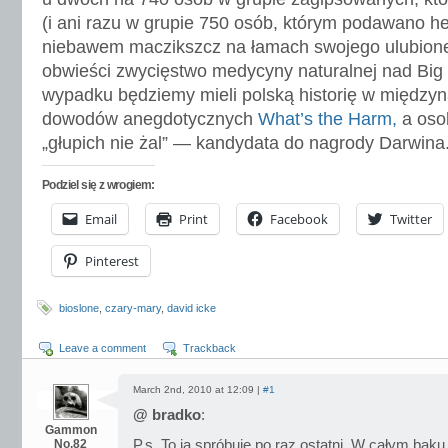
(i ani razu w grupie 750 osób, którym podawano 
niebawem maczikszcz na łamach swojego ulubioneg
obwieści zwycięstwo medycyny naturalnej nad Bi
wypadku będziemy mieli polską historię w między
dowodów anegdotycznych
What’s the Harm,
a osob
„głupich nie żal” — kandydata do nagrody Darwina
Podziel się z wrogiem:
Email
Print
Facebook
Twitter
Pinterest
bioslone
,
czary-mary
,
david icke
Leave a comment
Trackback
March 2nd, 2010 at 12:09 |
#1
@ bradko
:
Gammon
No.82
P.s. To ja spróbuję po raz ostatni. W całym b