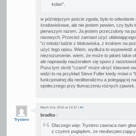
kolan”.
w późniejszym poście zgoda, było to odwolanie 
środowiskowe, ale nie jestem pewien, czy było 
pierwszym razem. Ja jestem przeczulony na pu
rasowych. Przecież zamiast użyć ułatwiającego 
“ci młodzi ludzie z blokowiska, z krokiem na p
użyć tego opisu. Wiem, wydłuża to wypowiedź al
niezrozumienie. wiem, że może to jakieś takie
ale naprawdę naużerałem się sporo z rasistowsk
Poza tym skrót “czarni” może ukryć klasowe u
widzi to na przykład Steve Fuller kiedy mówi o “bi
funkcjonalnej dla neoliberalizmu a polegającej 
społecznego przy tłumaczeniu różnych zjawisk.
March 2nd, 2010 at 13:37 |
#4
bradko
:
Trystero
Dlaczego więc Trystero zawraca nam gło
z czyimś poglądem, że nieubezpieczający s