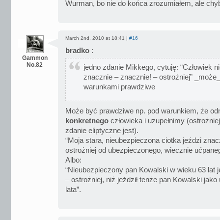
Wurman, bo nie do końca zrozumiałem, ale chyb
March 2nd, 2010 at 18:41 |
#16
bradko
:
Gammon
No.82
jedno zdanie Mikkego, cytuję: “Człowiek n
znacznie – znacznie! – ostrożniej” _moż
warunkami prawdziwe
Może być prawdziwe np. pod warunkiem, że odn
konkretnego
człowieka i uzupełnimy (ostrożnie
zdanie eliptyczne jest).
“Moja stara, nieubezpieczona ciotka jeździ znac
ostrożniej od ubezpieczonego, wiecznie ućpane
Albo:
“Nieubezpieczony pan Kowalski w wieku 63 lat j
– ostrożniej, niż jeździł tenże pan Kowalski jak
lata”.