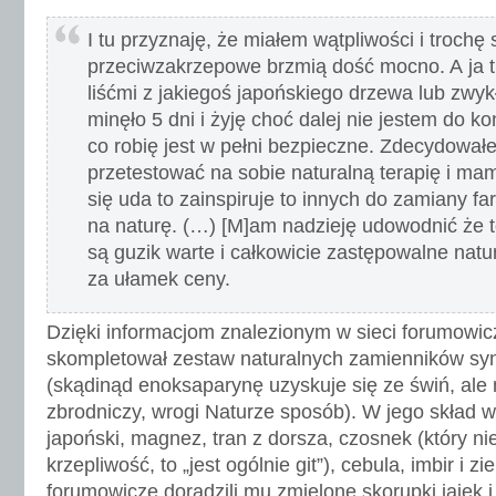
I tu przyznaję, że miałem wątpliwości i trochę 
przeciwzakrzepowe brzmią dość mocno. A ja t
liśćmi z jakiegoś japońskiego drzewa lub zw
minęło 5 dni i żyję choć dalej nie jestem do k
co robię jest w pełni bezpieczne. Zdecydował
przetestować na sobie naturalną terapię i mam 
się uda to zainspiruje to innych do zamiany 
na naturę. (…) [M]am nadzieję udowodnić że te 
są guzik warte i całkowicie zastępowalne nat
za ułamek ceny.
Dzięki informacjom znalezionym w sieci forumowi
skompletował zestaw naturalnych zamienników syn
(skądinąd enoksaparynę uzyskuje się ze świń, ale
zbrodniczy, wrogi Naturze sposób). W jego skład w
japoński, magnez, tran z dorsza, czosnek (który ni
krzepliwość, to „jest ogólnie git”), cebula, imbir i zi
forumowicze doradzili mu zmielone skorupki jajek 