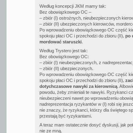
Według koncepcji JKM mamy tak:
Bez obowiązkowego OC –
– zbiór (I) ostrożnych, nieubezpieczonych kier
– zbiór (II) ubezpieczonych kierowców, morder
Po wprowadzeniu obowiązkowego OC część kier
spokoju płaci OC i przechodzi do zbioru (II),
po 
mordować staruszki
.
Według Trystero jest tak:
Bez obowiązkowego OC:
– zbiór (I) nieubezpieczonych, z nadreprezentac
– zbiór (II) ubezpieczonych.
Po wprowadzeniu obowiązkowego OC część kier
spokoju płaci OC i przechodzi do zbioru (II),
zac
dotychczasowe nawyki za kierownicą
. Albow
powodu, żeby zmieniali te nawyki. Ryzykanci cz
nieubezpieczeni nawet po wprowadzeniu obow
nadreprezentacja ryzykantów w (I) robi się jeszc
nie znaczy, że ryzykanci, którzy dla świętego spo
przestają być ryzykantami.
A teraz mam ostatecznie dosyć dyskusji, jak po
nie ze mną.