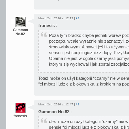
March 2nd, 2010 at 12:13 |
#2
fronesis
:
Gammon
No.82
Poza tym bradko chyba jednak wbrew póź
początku wcale wyraźnie nie zaznaczył, że
środowiskowym. A nawet jeśli to używanie 
sensu i jest socjologicznie z dupy. Przyk
Obama nie jest w ogóle czarny jeśli pomy
którym się wychował i jak został zsocjali
Toteż może on użył kategorii “czarny” nie w se
“ci młodzi ludzie z blokowiska, z krokiem na poz
March 2nd, 2010 at 12:47 |
#3
Gammon No.82
:
fronesis
oteż może on użył kategorii “czarny” nie 
sensie “ci młodzi ludzie z blokowiska, z k