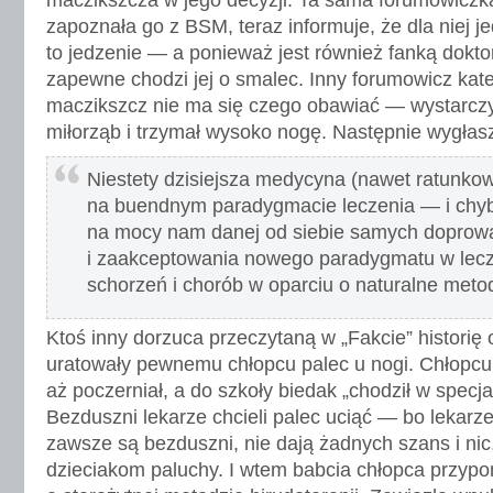
maczikszcza w jego decyzji. Ta sama forumowiczka
zapoznała go z BSM, teraz informuje, że dla niej j
to jedzenie — a ponieważ jest również fanką dokt
zapewne chodzi jej o smalec. Inny forumowicz kate
maczikszcz nie ma się czego obawiać — wystarczy,
miłorząb i trzymał wysoko nogę. Następnie wygłas
Niestety dzisiejsza medycyna (nawet ratunkow
na buendnym paradygmacie leczenia — i chy
na mocy nam danej od siebie samych doprowa
i zaakceptowania nowego paradygmatu w lecz
schorzeń i chorób w oparciu o naturalne metod
Ktoś inny dorzuca przeczytaną w „Fakcie” historię 
uratowały pewnemu chłopcu palec u nogi. Chłopcu
aż poczerniał, a do szkoły biedak „chodził w spec
Bezduszni lekarze chcieli palec uciąć — bo lekarz
zawsze są bezduszni, nie dają żadnych szans i nic, 
dzieciakom paluchy. I wtem babcia chłopca przypo