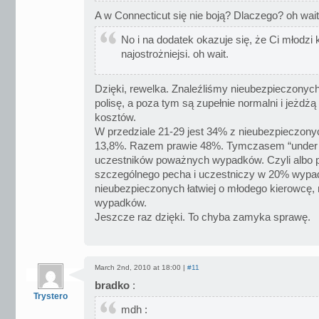
A w Connecticut się nie boją? Dlaczego? oh wait
No i na dodatek okazuje się, że Ci młodzi
najostrożniejsi. oh wait.
Dzięki, rewelka. Znaleźliśmy nieubezpieczonych,
polisę, a poza tym są zupełnie normalni i jeżdżą
kosztów.
W przedziale 21-29 jest 34% z nieubezpieczonyc
13,8%. Razem prawie 48%. Tymczasem “under t
uczestników poważnych wypadków. Czyli albo p
szczególnego pecha i uczestniczy w 20% wypa
nieubezpieczonych łatwiej o młodego kierowcę,
wypadków.
Jeszcze raz dzięki. To chyba zamyka sprawę.
March 2nd, 2010 at 18:00 |
#11
bradko
:
Trystero
mdh :