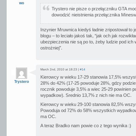
wo
Trystero nie pisze o przełączniku GTA mode
dowodzić nieistnienia przełącznika Mine
Inzynier Mruwnica kiedyś ładnie zripostował t
blogu – to leciało jakoś tak, “jak och jak rozwikł
ubezpieczenia nie są po to, żeby ludzie pod ich 
ostrożniej”.
March 2nd, 2010 at 18:23 |
#14
Kierowcy w wieku 17-29 stanowia 17,5% wszys
Trystero
28% do 42% (17-25 powoduje 28%, gdzy podzieli
rocznik powoduje 3,5% a wiec 25-29 powinien
wypadkow). Srednio 13,7% z nich nie ma OC.
Kierowcy w wieku 29-100 stanowia 82,5% wszys
Powoduja od 72% do 58% wszystkich wypadkow.
ma OC.
A teraz Bradko nam powie co z tego wynika :)