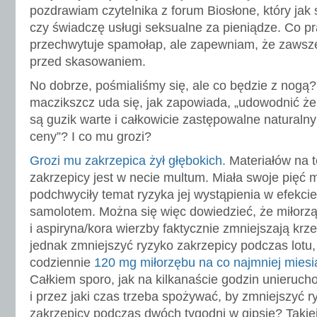
pozdrawiam czytelnika z forum Biosłone, który jak s
czy świadczę usługi seksualne za pieniądze. Co 
przechwytuje spamołap, ale zapewniam, że zawsz
przed skasowaniem.
No dobrze, pośmialiśmy się, ale co będzie z nogą
maczikszcz uda się, jak zapowiada, „udowodnić że t
są guzik warte i całkowicie zastępowalne natural
ceny”? I co mu grozi?
Grozi mu zakrzepica żył głębokich.
Materiałów na 
zakrzepicy jest w necie multum. Miała swoje pięć 
podchwyciły temat ryzyka jej wystąpienia w efekcie
samolotem. Można się więc dowiedzieć, że miłorzą
i aspiryna/kora wierzby faktycznie zmniejszają krz
jednak zmniejszyć ryzyko zakrzepicy podczas lotu,
codziennie
120 mg miłorzębu na co najmniej miesi
Całkiem sporo, jak na kilkanaście godzin unierucho
i przez jaki czas trzeba spożywać, by zmniejszyć r
zakrzepicy podczas dwóch tygodni w gipsie? Takiej