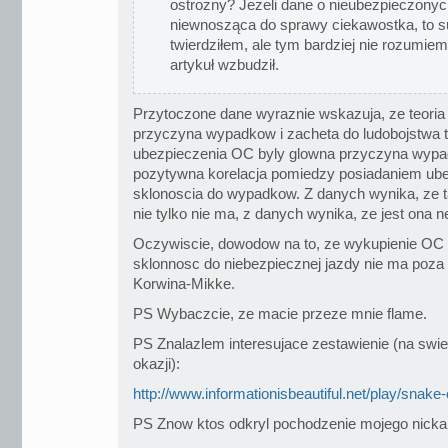
ostrożny? Jeżeli dane o nieubezpieczonych 
niewnosząca do sprawy ciekawostka, to s
twierdziłem, ale tym bardziej nie rozumiem
artykuł wzbudził.
Przytoczone dane wyraznie wskazuja, ze teoria
przyczyna wypadkow i zacheta do ludobojstwa 
ubezpieczenia OC byly glowna przyczyna wypad
pozytywna korelacja pomiedzy posiadaniem ub
sklonoscia do wypadkow. Z danych wynika, ze ta
nie tylko nie ma, z danych wynika, ze jest ona 
Oczywiscie, dowodow na to, ze wykupienie OC 
sklonnosc do niebezpiecznej jazdy nie ma poza
Korwina-Mikke.
PS Wybaczcie, ze macie przeze mnie flame.
PS Znalazlem interesujace zestawienie (na swie
okazji):
http://www.informationisbeautiful.net/play/snake
PS Znow ktos odkryl pochodzenie mojego nicka 