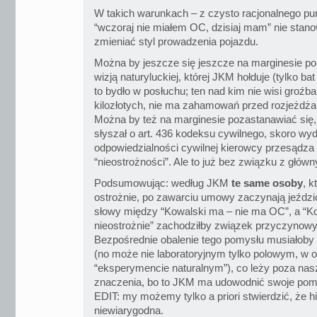
W takich warunkach – z czysto racjonalnego pun
“wczoraj nie miałem OC, dzisiaj mam” nie stan
zmieniać styl prowadzenia pojazdu.
Można by jeszcze się jeszcze na marginesie p
wizją naturyluckiej, której JKM hołduje (tylko 
to bydło w posłuchu; ten nad kim nie wisi groźba
kilozłotych, nie ma zahamowań przed rozjeżdża
Można by też na marginesie pozastanawiać się
słyszał o art. 436 kodeksu cywilnego, skoro wyd
odpowiedzialności cywilnej kierowcy przesądza 
“nieostrożności”. Ale to już bez związku z głó
Podsumowując: według JKM
te same osoby
, k
ostrożnie, po zawarciu umowy zaczynają jeździć
słowy między “Kowalski ma – nie ma OC”, a “Kow
nieostrożnie” zachodziłby związek przyczynowy, 
Bezpośrednie obalenie tego pomysłu musiałoby
(no może nie laboratoryjnym tylko polowym, w 
“eksperymencie naturalnym”), co leży poza nas
znaczenia, bo to JKM ma udowodnić swoje pomys
EDIT: my możemy tylko a priori stwierdzić, że h
niewiarygodna.