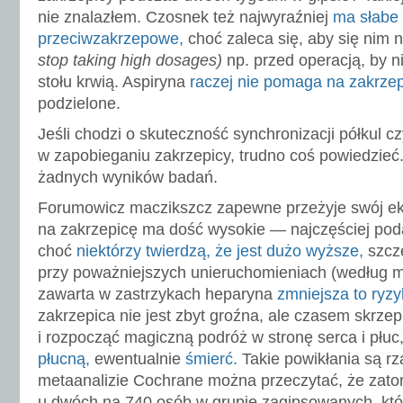
nie znalazłem. Czosnek też najwyraźniej
ma słabe 
przeciwzakrzepowe,
choć zaleca się, aby się nim n
stop taking high dosages)
np. przed operacją, by n
stołu krwią. Aspiryna
raczej nie pomaga na zakrzep
podzielone.
Jeśli chodzi o skuteczność synchronizacji półkul 
w zapobieganiu zakrzepicy, trudno coś powiedzie
żadnych wyników badań.
Forumowicz maczikszcz zapewne przeżyje swój e
na zakrzepicę ma dość wysokie — najczęściej po
choć
niektórzy twierdzą, że jest dużo wyższe,
szcz
przy poważniejszych unieruchomieniach (według 
zawarta w zastrzykach heparyna
zmniejsza to ryz
zakrzepica nie jest zbyt groźna, ale czasem skrze
i rozpocząć magiczną podróż w stronę serca i płu
płucną,
ewentualnie
śmierć.
Takie powikłania są r
metaanalizie Cochrane można przeczytać, że zato
u dwóch na 740 osób w grupie zagipsowanych, k