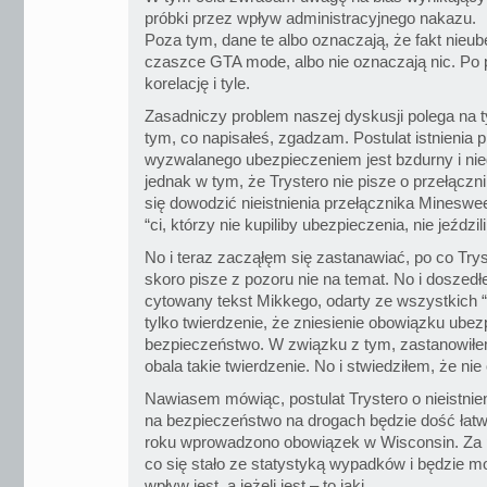
próbki przez wpływ administracyjnego nakazu.
Poza tym, dane te albo oznaczają, że fakt nieu
czaszce GTA mode, albo nie oznaczają nic. Po
korelację i tyle.
Zasadniczy problem naszej dyskusji polega na ty
tym, co napisałeś, zgadzam. Postulat istnienia
wyzwalanego ubezpieczeniem jest bzdurny i ni
jednak w tym, że Trystero nie pisze o przełączn
się dowodzić nieistnienia przełącznika Mineswe
“ci, którzy nie kupiliby ubezpieczenia, nie jeździl
No i teraz zacząłęm się zastanawiać, po co Trys
skoro pisze z pozoru nie na temat. No i doszed
cytowany tekst Mikkego, odarty ze wszystkich “m
tylko twierdzenie, że zniesienie obowiązku ube
bezpieczeństwo. W związku z tym, zastanowiłem
obala takie twierdzenie. No i stwiedziłem, że nie
Nawiasem mówiąc, postulat Trystero o nieistn
na bezpieczeństwo na drogach będzie dość łat
roku wprowadzono obowiązek w Wisconsin. Za p
co się stało ze statystyką wypadków i będzie m
wpływ jest, a jeżeli jest – to jaki.