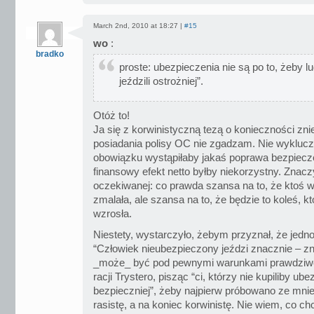
March 2nd, 2010 at 18:27 |
#15
wo
:
bradko
proste: ubezpieczenia nie są po to, żeby 
jeździli ostrożniej”.
Otóż to!
Ja się z korwinistyczną tezą o konieczności zn
posiadania polisy OC nie zgadzam. Nie wyklucz
obowiązku wystąpiłaby jakaś poprawa bezpiecz
finansowy efekt netto byłby niekorzystny. Znacz
oczekiwanej: co prawda szansa na to, że ktoś w
zmalała, ale szansa na to, że będzie to koleś, któ
wzrosła.
Niestety, wystarczyło, żebym przyznał, że jedno
“Człowiek nieubezpieczony jeździ znacznie – zna
_może_ być pod pewnymi warunkami prawdziwe
racji Trystero, pisząc “ci, którzy nie kupiliby ube
bezpieczniej”, żeby najpierw próbowano ze mnie z
rasistę, a na koniec korwinistę. Nie wiem, co chc