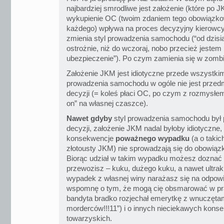
najbardziej smrodliwe jest założenie (które po 
wykupienie OC (twoim zdaniem tego obowiązk
każdego) wpływa na proces decyzyjny kierowcy
zmienia styl prowadzenia samochodu (“od dzisiaj
ostrożnie, niż do wczoraj, nobo przecież jestem
ubezpieczenie”). Po czym zamienia się w zombi
Założenie JKM jest idiotyczne przede wszystkim 
prowadzenia samochodu w ogóle nie jest prze
decyzji (= koleś płaci OC, po czym z rozmysł
on” na własnej czaszce).
Nawet gdyby
styl prowadzenia samochodu był
decyzji, założenie JKM nadal byłoby idiotyczne,
konsekwencje
poważnego wypadku
(a o takich
złotousty JKM) nie sprowadzają się do obowiąz
Biorąc udział w takim wypadku możesz doznać – 
przewozisz – kuku, dużego kuku, a nawet ultrak
wypadek z własnej winy narażasz się na odpowi
wspomnę o tym, że mogą cię obsmarować w pra
bandyta bradko rozjechał emerytkę z wnuczętam
morderców!!!11”) i o innych nieciekawych kons
towarzyskich.