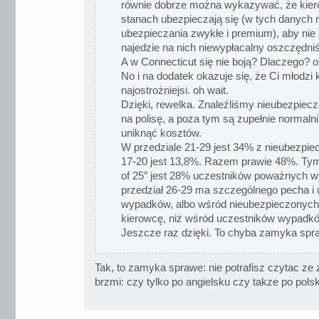
równie dobrze można wykazywać, że kier
stanach ubezpieczają się (w tych danych 
ubezpieczania zwykłe i premium), aby nie
najedzie na nich niewypłacalny oszczędni
A w Connecticut się nie boją? Dlaczego? o
No i na dodatek okazuje się, że Ci młodzi
najostrożniejsi. oh wait.
Dzięki, rewelka. Znaleźliśmy nieubezpiecz
na polisę, a poza tym są zupełnie normalni 
uniknąć kosztów.
W przedziale 21-29 jest 34% z nieubezpie
17-20 jest 13,8%. Razem prawie 48%. Ty
of 25″ jest 28% uczestników poważnych w
przedział 26-29 ma szczególnego pecha i
wypadków, albo wśród nieubezpieczonych 
kierowcę, niż wśród uczestników wypadk
Jeszcze raz dzięki. To chyba zamyka spr
Tak, to zamyka sprawe: nie potrafisz czytac ze
brzmi: czy tylko po angielsku czy takze po pols