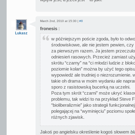
March 2nd, 2010 at 15:30 |
#8
fronesis
:
Lukasz
w późniejszym poście zgoda, było to odwo
środowiskowe, ale nie jestem pewien, czy 
za pierwszym razem. Ja jestem przeczul
odniesień rasowych. Przecież zamiast uży
skrótu “czarny” na “ci młodzi ludzie z blo
poziomie kolan” można by użyć tego opisu
wypowiedź ale trudniej o niezrozumienie. 
takie oh drama w moim wydaniu ale napra
sporo z rasistowską bucerką na uczelni.
Poza tym skrót “czarni” może ukryć kla
problemu, tak widzi to na przykład Steve F
“bioliberalizmie” jako strategii funkcjonalne
polegającej na “wyminięciu” poziomu społ
różnych zjawisk.
Jakoś po angielsku określenie kogoś słowem
bl