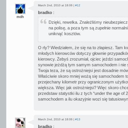
March 2nd, 2010 at 18:06 |
#12
bradko
:
mdh
Dzięki, rewelka. Znaleźliśmy nieubezpiecz
na polisę, a poza tym są zupełnie normalni 
uniknąć kosztów.
O rly? Wiedziałem, że się na to złapiesz. Tam 
młodych kierowców dotyczy głownie przypadków 
kierowcy. Żebyś zrozumiał, ojciec jeździ samoc
synowie jeżdżą tym samym samochodem i nie s
Twoja teza, że są ostrożniejsi jest dosadnie mó
Właściwie skoro mniej wożą się samochodem t
przejechany kilometr przy ograniczonym użytk
większa. Więc jak ostrożniejsi? Więc skoro ch
przedstaw statystki ilu z tych “under the age of
samochodem a ilu okazyjnie wozi się tatusiowy
March 2nd, 2010 at 18:06 |
#13
bradko
: