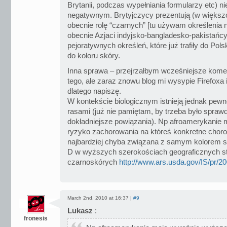
Brytanii, podczas wypełniania formularzy etc) ni
negatywnym. Brytyjczycy prezentują (w większo
obecnie rolę “czarnych” [tu używam określenia 
obecnie Azjaci indyjsko-bangladesko-pakistańcy
pejoratywnych określeń, które już trafiły do Pol
do koloru skóry.
Inna sprawa – przejrzałbym wcześniejsze kome
tego, ale zaraz znowu blog mi wysypie Firefoxa 
dlatego napiszę.
W kontekście biologicznym istnieją jednak pew
rasami (już nie pamiętam, by trzeba było sprawdz
dokładniejsze powiązania). Np afroamerykanie
ryzyko zachorowania na któreś konkretne choro
najbardziej chyba związana z samym kolorem s
D w wyższych szerokościach geograficznych st
czarnoskórych
http://www.ars.usda.gov/IS/pr/2
March 2nd, 2010 at 16:37 |
#9
Lukasz
:
fronesis