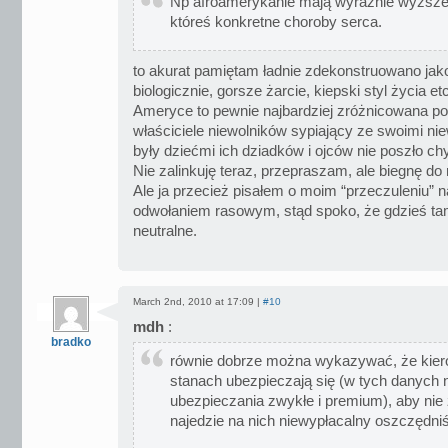
Np afroamerykanie mają wyraźnie wyższe
któreś konkretne choroby serca.
to akurat pamiętam ładnie zdekonstruowano jak
biologicznie, gorsze żarcie, kiepski styl życia et
Ameryce to pewnie najbardziej zróżnicowana pop
właściciele niewolników sypiający ze swoimi nie
były dziećmi ich dziadków i ojców nie poszło c
Nie zalinkuję teraz, przepraszam, ale biegnę do 
Ale ja przecież pisałem o moim “przeczuleniu”
odwołaniem rasowym, stąd spoko, że gdzieś tam
neutralne.
March 2nd, 2010 at 17:09 |
#10
mdh
:
bradko
równie dobrze można wykazywać, że kier
stanach ubezpieczają się (w tych danych 
ubezpieczania zwykłe i premium), aby nie
najedzie na nich niewypłacalny oszczędni