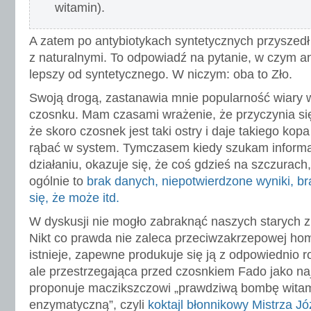
witamin).
A zatem po antybiotykach syntetycznych przyszed
z naturalnymi. To odpowiadź na pytanie, w czym ant
lepszy od syntetycznego. W niczym: oba to Zło.
Swoją drogą, zastanawia mnie popularność wiary w
czosnku. Mam czasami wrażenie, że przyczynia si
że skoro czosnek jest taki ostry i daje takiego kopa 
rąbać w system. Tymczasem kiedy szukam informa
działaniu, okazuje się, że coś gdzieś na szczurach,
ogólnie to
brak danych, niepotwierdzone wyniki, br
się, że może itd.
W dyskusji nie mogło zabraknąć naszych starych z
Nikt co prawda nie zaleca przeciwzakrzepowej home
istnieje, zapewne produkuje się ją z odpowiednio 
ale przestrzegająca przed czosnkiem Fado jako na
proponuje maczikszczowi „prawdziwą bombę wita
enzymatyczną”, czyli
koktajl błonnikowy Mistrza Jó