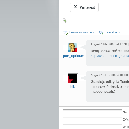
Pinterest
Leave a comment
Trackback
August 11th, 2008 at 10:31 
Będą sprawdzać Masina
pan_opticum
http://wiadomosci.gaze
August 16th, 2008 at 01:00
Gratuluje odkrycia Tumbl
hlb
minusow. Po krotkiej pr
malego. pozdr:)
Name
E-Ma
Web