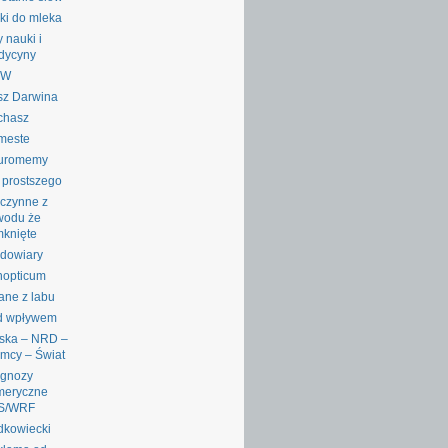
ki do mleka
y nauki i
dycyny
RW
sz Darwina
chasz
meste
uromemy
 prostszego
czynne z
wodu że
knięte
dowiary
nopticum
ane z labu
d wpływem
ska – NRD –
mcy – Świat
ognozy
meryczne
S/WRF
dkowiecki