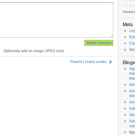
Hosted b
Meta
Log
Ent
Co
Wor
Optionally add an image (JPEG only)
Powrót z krainy ucisku
Blogro
Agr
me
kla
Ale
An
kli
Arc
Ast
Atr
Au
cz
Bę