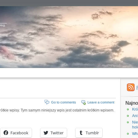
blog.
Najno
Go to comments
Leave a comment
Kró
ótkie wpisy. Tym samym niniejszy wpis jest ostatnim krótkim wpisem.
Ani
Nie
hol
Facebook
Twitter
Tumblr
Wha