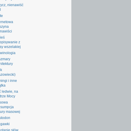
ycz, nienawiść
l
te
ernetowa
szyna
nawiści
ieś
episywanie z
sy wszelakiej
winologia
szmary
hitektury
ik
zowiecki)
ingi i inne
ątka
ć ledwie, na
trze Mocy
sowa
nsumpcja
tury masowej
stodon
ggawki
otanie słów