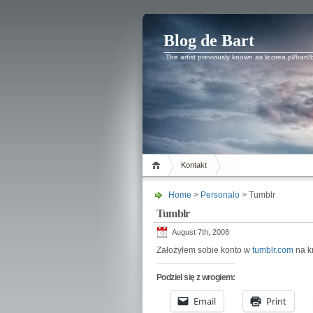
Blog de Bart
The artist previously known as licorea.pl/bart/
Kontakt
Home
>
Personalo
> Tumblr
Tumblr
August 7th, 2008
Założyłem sobie konto w
tumblr.com
na kr
Podziel się z wrogiem:
Email
Print