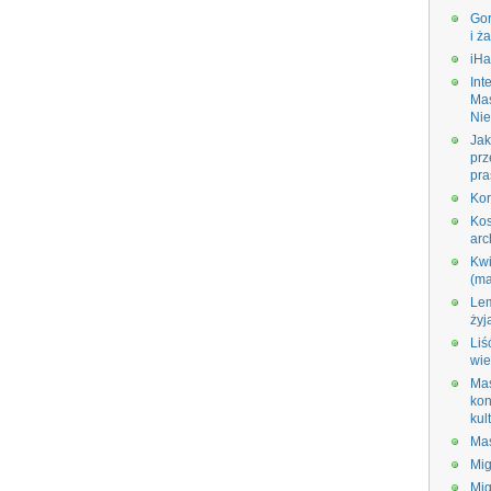
Gor
i ża
iHa
Int
Ma
Nie
Jak
prz
pra
Kor
Ko
arc
Kw
(ma
Lem
żyj
Liś
wie
Ma
ko
kul
Ma
Mi
Mig