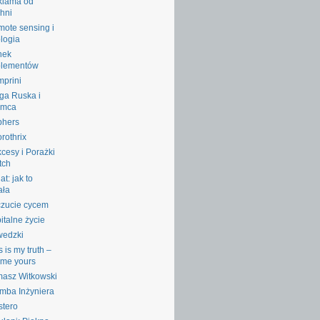
klama od
hni
ote sensing i
logia
nek
plementów
prini
ga Ruska i
emca
phers
rothrix
cesy i Porażki
tch
at: jak to
ała
zucie cycem
italne życie
wedzki
s is my truth –
l me yours
asz Witkowski
mba Inżyniera
stero