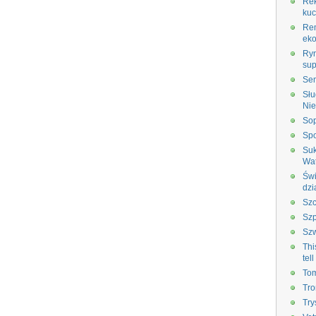
Re
kuc
Rem
eko
Ry
su
Sem
Słu
Ni
So
Spo
Suk
Wa
Świ
dzi
Szc
Szp
Sz
Thi
tel
Tom
Tro
Try