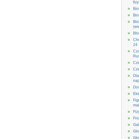
fiz
Bi
Bio
Blo
(wi
Blo
Ch
24
Cza
Rus
Cze
Cze
Dla
na
Dos
Eks
Fig
ma
Fiz
Fro
Gal
Glo
Gło