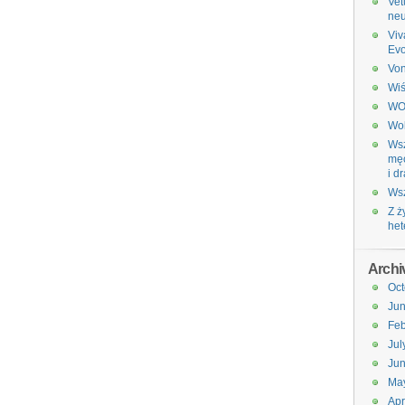
Vet
neu
Viv
Evo
Vo
Wiś
W
Wol
Wsz
męc
i d
Wsz
Z ż
het
Archi
Oct
Ju
Feb
Jul
Ju
Ma
Apr