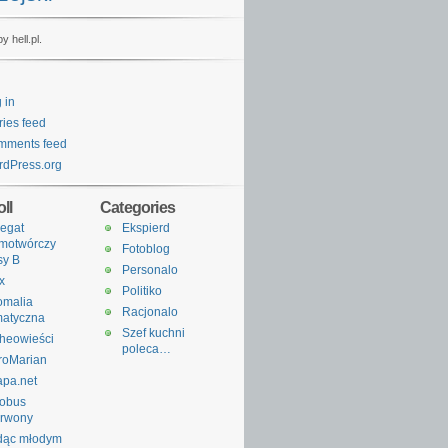
y hell.pl.
 in
ries feed
mments feed
dPress.org
ll
Categories
egat
Ekspierd
motwórczy
Fotoblog
sy B
Personalo
x
Politiko
omalia
Racjonalo
matyczna
Szef kuchni
heowieści
poleca…
roMarian
apa.net
tobus
erwony
dąc młodym