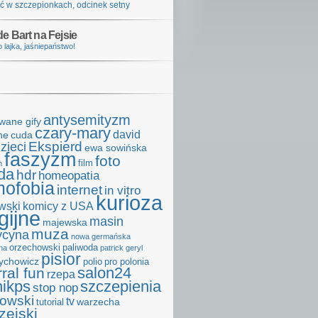
ć w szczepionkach, odcinek setny
e Bart na Fejsie
 lajka, jaśniepaństwo!
antysemityzm
wane gify
czary-mary
david
ne
cuda
Ekspierd
zieci
ewa sowińska
faszyzm
foto
film
m
da
hdr
homeopatia
ofobia
internet
in vitro
kurioza
wski
komicy z USA
igijne
masin
majewska
muza
cyna
nowa germańska
orzechowski
paliwoda
na
patrick geryl
pisior
zychowicz
polio
pro polonia
salon24
rral fun
rzepa
hikps
szczepienia
stop nop
kowski
tv
warzecha
tutorial
zejski