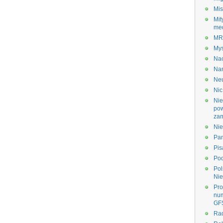
Mis
Mit
me
M
My
Na
Na
Ne
Nic
Nie
po
zam
Nie
Pa
Pis
Po
Pol
Nie
Pr
nu
GF
Ra