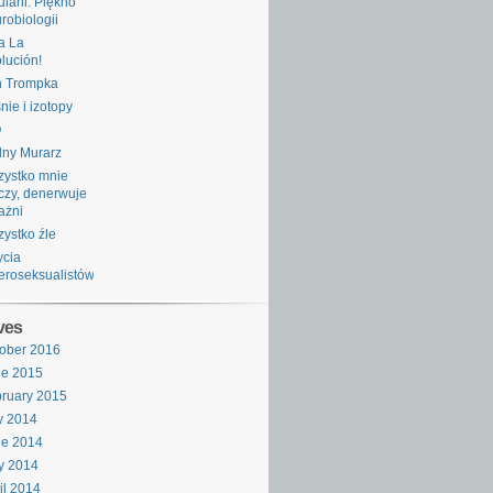
ulani: Piękno
robiologii
a La
lución!
n Trompka
nie i izotopy
O
ny Murarz
ystko mnie
zy, denerwuje
rażni
ystko źle
ycia
eroseksualistów
ves
ober 2016
ne 2015
ruary 2015
y 2014
ne 2014
y 2014
il 2014