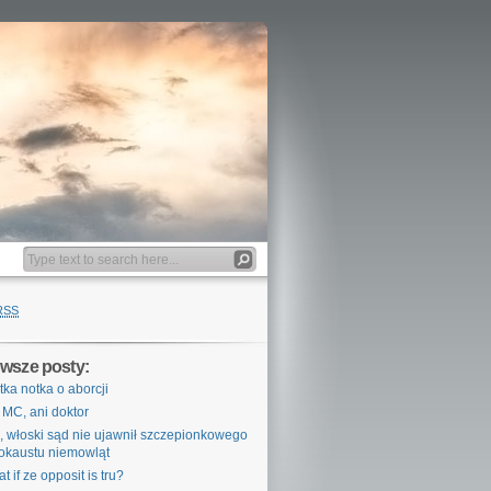
RSS
wsze posty:
tka notka o aborcji
 MC, ani doktor
, włoski sąd nie ujawnił szczepionkowego
okaustu niemowląt
t if ze opposit is tru?