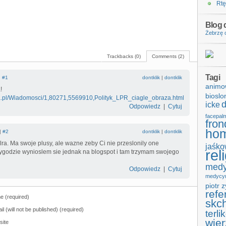
Rtę
Blog d
Żebrzę o
Trackbacks (0)
Comments (2)
Tagi
|
#1
dontklik
|
dontklik
animo
!
bioslo
ta.pl/Wiadomosci/1,80271,5569910,Polityk_LPR_ciagle_obraza.html
d
icke
Odpowiedz
|
Cytuj
facepal
fron
hom
 |
#2
dontklik
|
dontklik
ra. Ma swoje plusy, ale wazne zeby Ci nie przeslonily one
jaśko
rel
zygodzie wynioslem sie jednak na blogspot i tam trzymam swojego
medy
Odpowiedz
|
Cytuj
medycy
piotr 
refe
 (required)
skc
il (will not be published) (required)
terli
wier
site