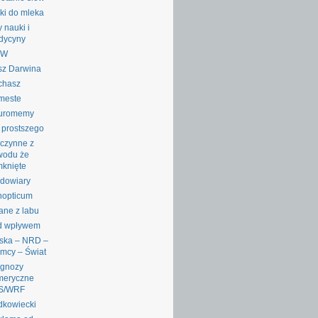
ki do mleka
y nauki i
dycyny
RW
sz Darwina
chasz
meste
uromemy
 prostszego
czynne z
wodu że
knięte
dowiary
nopticum
ane z labu
d wpływem
ska – NRD –
mcy – Świat
ognozy
meryczne
S/WRF
dkowiecki