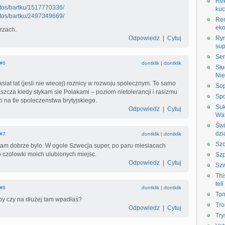
Re
hotos/bartku/1517770336/
kuc
hotos/bartku/2497349669/
Rem
eko
rzach.
Odpowiedz
|
Cytuj
Ry
su
Sem
#6
dontklik
|
dontklik
Słu
Ni
asiat lat (jesli nie wiecej) roznicy w rozwoju spolecznym. To samo
So
szcza kiedy stykam sie Polakami – poziom nietolerancji i rasizmu
Spo
zi na tle spoleczenstwa brytyjskiego.
Suk
Odpowiedz
|
Cytuj
Wa
Świ
dzi
#7
dontklik
|
dontklik
Szc
tam dobrze bylo. W ogole Szwecja super, po paru miesiacach
o czolowki moich ulubionych miejsc.
Szp
Odpowiedz
|
Cytuj
Sz
Thi
tel
#8
dontklik
|
dontklik
Tom
by czy na dłużej tam wpadłaś?
Tro
Odpowiedz
|
Cytuj
Try