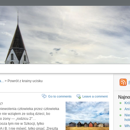
blog.
...
> Powrót z krainy ucisku
Najno
Go to comments
Leave a comment
Kró
i?
zniewolenia człowieka przez człowieka
Ani
 nie wziąłem ze sobą dzieci, bo
Nie
do żony — „rodzicu 2”…
hol
 poza tym nie w Szkocji, tylko
Wha
 A i B. I nie mówić, tylko pisać. Zresztą