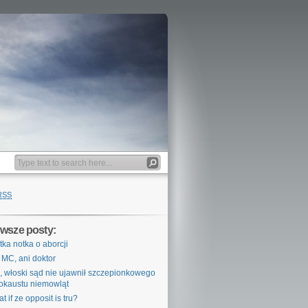
RSS
wsze posty:
tka notka o aborcji
 MC, ani doktor
, włoski sąd nie ujawnił szczepionkowego
okaustu niemowląt
t if ze opposit is tru?