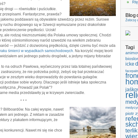
Rtę
eś?
 drogi — równiutkie i puściutkie.
e z przepisami. Fantastyczne, prawda?
Blog d
u, jakiemu poddawani są obywatele szwedzcy przez reżim. Surowe
Żebrzę o
pisy ruchu drogowego są w Szwecji wymuszane przez drakońskie
 przekroczenie prędkości. Ucisk!
y, ale rodzaj niezrozumiałej dla Polaka umowy społecznej. Chodzi
 w której ośmiomilionowy naród szwedzki na wielkim zebraniu
 naród — jeździć z dozwoloną prędkością, dzięki czemu być może uda
Tagi
braku śmierci w wypadkach samochodowych.
Na korzyść mojej teorii
animo
e widziałem ani jednego patrolu drogówki, a jedyny mijany fotoradar
bioslo
d
icke
to na odruch Pawłowa, wyćwiczony przez lata totalnej państwowej
facepal
k zastraszony, że nie potrzeba policji, żebyś się bał przekraczać
fron
zacje w zeszłym wieku doprowadziły do powstania gułagów.
hom
cji podstaw sobie wybory. Dlaczego jeśli istnieje taka społeczna
 polityczna „Prowadź jak Polak”?
jaśko
rel
litarne media przedstawiły ją w krzywym zwierciadle.
* * *
medy
medycy
? Billboardów. Na całej wyspie, nawet
piotr 
łem ani jednego. Z reklam w zasadzie
refe
ektury z plakatem informującym, że
skc
terli
j konkurencji. Nawet mi się nie chce
wier