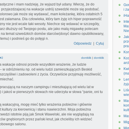
tastyczne i mam nadzieję, że wyjazd był udany. Wierzę, że do
Gor
przyjezdzajacej na wakacje ustrój szwedzki może się podobać.
i ża
 kolorowo jak może się wydawać, mam koleżankę, która ostatnich 5
iHa
 jest załamana. Dla człowieka, który tam żyję ich hiper poprawność
Int
tyczny nie jest wcale taki wesoły. Niechce się wdawać w szczegóły,
Ma
arz dłuższy od Twojego postu, ale jako małą migawkę polecam
Nie
tu na temat szwedzkich domów starców(dosyć dawno opublikowany,
Jak
temu) i podnieś go do potęgi n.
prz
Odpowiedz
|
Cytuj
pra
Kor
#2
dontklik
|
dontklik
Ko
arc
 wakacje odnosi przede wszystkim wrażenie, że ludzie
Kw
 w odróżnieniu np. od wielu ludzi zamieszkujących Beskid
(ma
 szczęśliwi i zadowoleni z życia. Oczywiście przyjmuję możliwość,
śmiechać.
Lem
żyj
pracującą na naszym campingu i mieszkającą od wielu lat w
Liś
) i jakoś w pierwszych słowach nie uderzyła w słowa “panie, oni tu
wie
Ma
ą wakacyjną, mogę mieć tylko wrażenia pobieżne i głównie
ko
 kultury za kierownicą i stanu nawierzchni. Moja pobieżna
kul
wedzi istotnie piją jak Smok Wawelski, ale nie wyglądają na
Ma
ów gnębionych przez pański knut, jak chcieliby ich widzieć
Mi
obowego salonu.
Mig