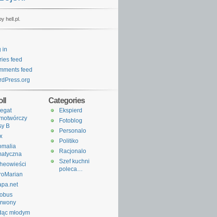
y hell.pl.
 in
ries feed
mments feed
dPress.org
ll
Categories
egat
Ekspierd
motwórczy
Fotoblog
sy B
Personalo
x
Politiko
omalia
Racjonalo
matyczna
Szef kuchni
heowieści
poleca…
roMarian
apa.net
tobus
erwony
dąc młodym