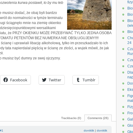
fiz
pozwolenia kurwa postawił, to by mu łeb
Bi
ie musisz dodać, że obaj byli bardzo
Bio
owrót do normalności w tymże terminalu
Blo
ugi ściągnęło mnie na ziemię okienko
(wi
mdziesięciopunktowymi wersalikami
Blo
światu, że PRZY OKIENKU MOŻE PRZEBYWAĆ TYLKO JEDNA OSOBA
TOMATU PETENTÓW BEZ NUMERKA NIE OBSŁUGUJEMY!!!!
Ch
24
z ścianę i uprawiali libację alkoholową, tylko im przeszkadzało to ich
dy tata napierdalał pięścią w ścianę ze złości, a wujek mówił, że jak
Cza
ił.
Rus
ko musisz być dumny ze swej ojczyzny.
Cze
Cze
Dla
na
Facebook
Twitter
Tumblr
Dos
Eks
Fig
ma
Fiz
Fro
Trackbacks (0)
Comments (26)
Gal
Glo
#1
dontklik
|
dontklik
Gło