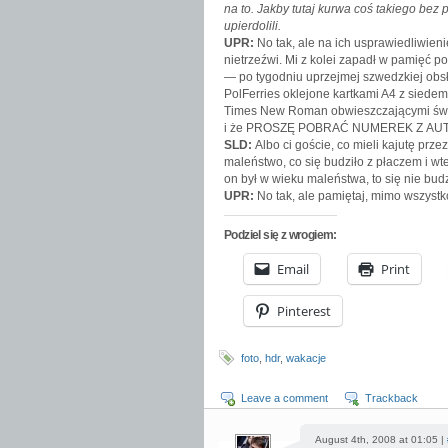
na to. Jakby tutaj kurwa coś takiego bez 
upierdolili.
UPR:
No tak, ale na ich usprawiedliwien
nietrzeźwi. Mi z kolei zapadł w pamięć p
— po tygodniu uprzejmej szwedzkiej obsł
PolFerries oklejone kartkami A4 z siede
Times New Roman obwieszczającymi 
i że PROSZĘ POBRAĆ NUMEREK Z AU
SLD:
Albo ci goście, co mieli kajutę prze
maleństwo, co się budziło z płaczem i wte
on był w wieku maleństwa, to się nie budz
UPR:
No tak, ale pamiętaj, mimo wszyst
Podziel się z wrogiem:
Email
Print
Pinterest
foto
,
hdr
,
wakacje
Leave a comment
Trackback
August 4th, 2008 at 01:05 |