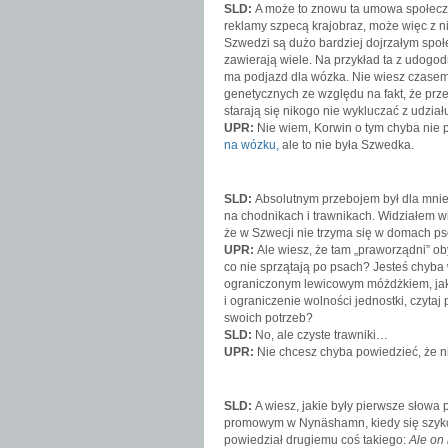
SLD:
A może to znowu ta umowa społeczn
reklamy szpecą krajobraz, może więc z n
Szwedzi są dużo bardziej dojrzałym spo
zawierają wiele. Na przykład ta z udogod
ma podjazd dla wózka. Nie wiesz czasem
genetycznych ze względu na fakt, że prze
starają się nikogo nie wykluczać z udział
UPR:
Nie wiem, Korwin o tym chyba nie 
na wózku,
ale to nie była Szwedka.
SLD:
Absolutnym przebojem był dla mnie
na chodnikach i trawnikach. Widziałem wi
że w Szwecji nie trzyma się w domach 
UPR:
Ale wiesz, że tam „praworządni” o
co nie sprzątają po psach? Jesteś chyba
ograniczonym lewicowym móżdżkiem, jaki
i ograniczenie wolności jednostki, czytaj
swoich potrzeb?
SLD:
No, ale czyste trawniki…
UPR:
Nie chcesz chyba powiedzieć, że n
SLD:
A wiesz, jakie były pierwsze słowa 
promowym w Nynäshamn, kiedy się szyk
powiedział drugiemu coś takiego:
Ale on