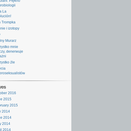
ulani: Piękno
robiologii
a La
lución!
n Trompka
nie i izotopy
O
ny Murarz
ystko mnie
zy, denerwuje
rażni
ystko źle
ycia
eroseksualistów
ves
ober 2016
ne 2015
ruary 2015
y 2014
ne 2014
y 2014
il 2014