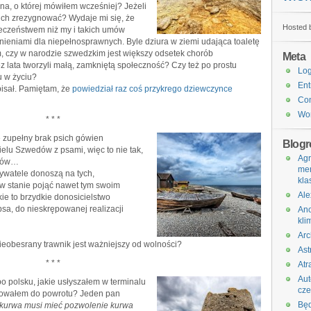
a, o której mówiłem wcześniej? Jeżeli
ich zrezygnować? Wydaje mi się, że
Hosted b
łeczeństwem niż my i takich umów
nieniami dla niepełnosprawnych. Byle dziura w ziemi udająca toaletę
, czy w narodzie szwedzkim jest większy odsetek chorób
Meta
z lata tworzyli małą, zamkniętą społeczność? Czy też po prostu
Log
u w życiu?
Ent
pisał. Pamiętam, że
powiedział raz coś przykrego dziewczynce
Co
Wor
* * *
 zupełny brak psich gówien
Blogro
elu Szwedów z psami, więc to nie tak,
Agr
psów…
me
bywatele donoszą na tych,
kla
 w stanie pojąć nawet tym swoim
Ale
e to brzydkie donosicielstwo
 psa, do nieskrępowanej realizacji
An
kli
Arc
ieobesrany trawnik jest ważniejszy od wolności?
Ast
* * *
Atr
Au
po polsku, jakie usłyszałem w terminalu
cz
owałem do powrotu? Jeden pan
Bę
 kurwa musi mieć pozwolenie kurwa