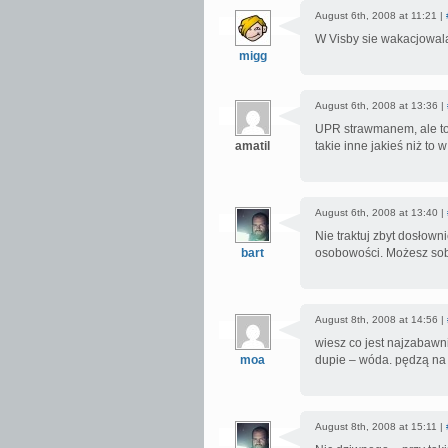
August 6th, 2008 at 11:21 |
W Visby sie wakacjowal
migg
August 6th, 2008 at 13:36 |
UPR strawmanem, ale to
amatil
takie inne jakieś niż to 
August 6th, 2008 at 13:40 |
Nie traktuj zbyt dosłow
bart
osobowości. Możesz sobi
August 8th, 2008 at 14:56 |
wiesz co jest najzabawn
moa
dupie – wóda. pędzą na 
August 8th, 2008 at 15:11 |