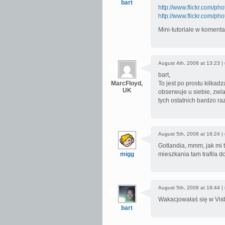
bart
http://www.flickr.com/p
http://www.flickr.com/p
Mini-tutoriale w komenta
August 4th, 2008 at 13:23 |
bart,
MarcFloyd,
To jest po prostu kilkadz
UK
obserwuje u siebie, zwla
tych ostatnich bardzo ra
August 5th, 2008 at 16:24 |
Gotlandia, mmm, jak mi 
migg
mieszkania tam trafila d
August 5th, 2008 at 18:44 |
Wakacjowałaś się w Vis
bart