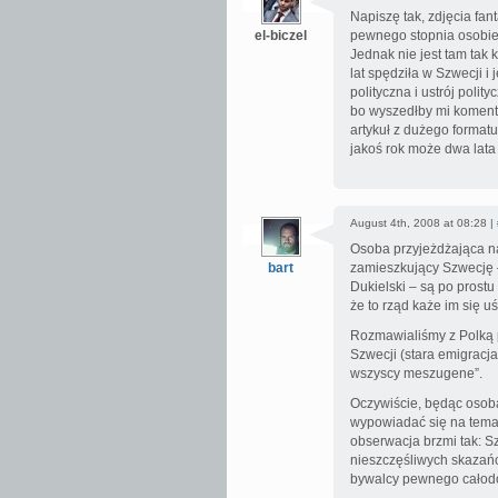
Napiszę tak, zdjęcia fan
el-biczel
pewnego stopnia osobie 
Jednak nie jest tam tak
lat spędziła w Szwecji i
polityczna i ustrój poli
bo wyszedłby mi koment
artykuł z dużego forma
jakoś rok może dwa lata 
August 4th, 2008 at 08:28 |
Osoba przyjeżdżająca na
bart
zamieszkujący Szwecję –
Dukielski – są po prostu
że to rząd każe im się u
Rozmawialiśmy z Polką 
Szwecji (stara emigracja
wszyscy meszugene”.
Oczywiście, będąc osob
wypowiadać się na temat
obserwacja brzmi tak: Sz
nieszczęśliwych skazańc
bywalcy pewnego całod