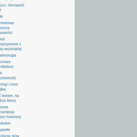
ycz, nienawiść
l
te
ernetowa
szyna
nawiści
ieś
episywanie z
sy wszelakiej
winologia
szmary
hitektury
ik
zowiecki)
ingi i inne
ątka
ć ledwie, na
trze Mocy
sowa
nsumpcja
tury masowej
stodon
ggawki
otanie słów