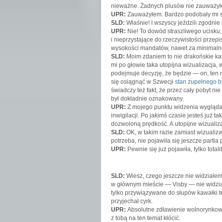
nieważne. Żadnych plusów nie zauważył
UPR:
Zauważyłem. Bardzo podobały mi się
SLD:
Właśnie! I wszyscy jeździli zgodni
UPR:
Nie! To dowód straszliwego ucisk
i nieprzystające do rzeczywistości prze
wysokości mandatów, nawet za minimalne
SLD:
Moim zdaniem to nie drakońskie kar
mi po głowie taka utopijna wizualizacja,
podejmuje decyzję, że będzie — on, ten
się osiągnąć w Szwecji
stan zupełnego 
świadczy też fakt, że przez cały pobyt ni
był dokładnie oznakowany.
UPR:
Z mojego punktu widzenia wygląda 
inwigilacji. Po jakimś czasie jesteś już ta
dozwoloną prędkość. A utopijne wizuali
SLD:
OK, w takim razie zamiast wizualiza
potrzeba, nie pojawiła się jeszcze partia
UPR:
Pewnie się już pojawiła, tylko tota
SLD:
Wiesz, czego jeszcze nie widziałem
w głównym mieście — Visby — nie widzia
tylko przywiązywane do słupów kawałki t
przyjechał cyrk.
UPR:
Absolutne zdławienie wolnorynkowe
z tobą na ten temat kłócić.