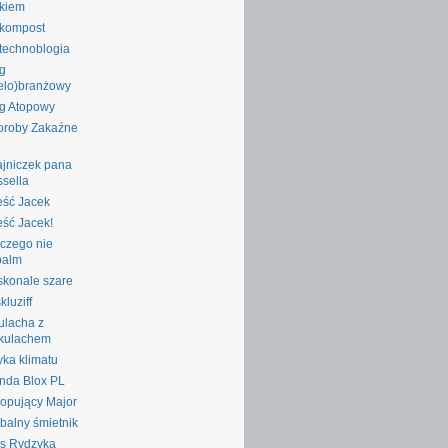
ykiem
okompost
technoblogia
g
elo)branżowy
g Atopowy
oroby Zakaźne
jniczek pana
sella
ść Jacek
ść Jacek!
czego nie
palm
konale szare
kluziff
ulacha z
kulachem
yka klimatu
nda Blox PL
opujący Major
balny śmietnik
s Rydzyka