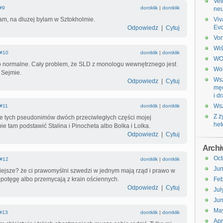
Vet
#9
dontklik
|
dontklik
neu
am, na dluzej bylam w Sztokholmie.
Viv
Evo
Odpowiedz
|
Cytuj
Vo
Wiś
#10
dontklik
|
dontklik
W
 normalne. Cały problem, że SLD z monologu wewnętrznego jest
Wol
w Sejmie.
Wsz
Odpowiedz
|
Cytuj
męc
i d
Wsz
#11
dontklik
|
dontklik
Z ż
nie tych pseudonimów dwóch przeciwległych części mojej
het
e tam podstawić Stalina i Pinocheta albo Bolka i Lolka.
Odpowiedz
|
Cytuj
Archi
Oct
#12
dontklik
|
dontklik
Ju
iejsze? że ci prawomyślni szwedzi w jednym mają rząd i prawo w
potęgę albo przemycają z krain ościennych.
Feb
Odpowiedz
|
Cytuj
Jul
Ju
Ma
#13
dontklik
|
dontklik
Apr