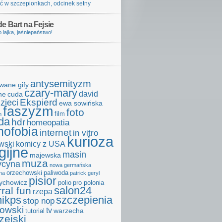
ć w szczepionkach, odcinek setny
e Bart na Fejsie
 lajka, jaśniepaństwo!
antysemityzm
wane gify
czary-mary
david
ne
cuda
Ekspierd
zieci
ewa sowińska
faszyzm
foto
film
m
da
hdr
homeopatia
ofobia
internet
in vitro
kurioza
wski
komicy z USA
igijne
masin
majewska
muza
cyna
nowa germańska
orzechowski
paliwoda
na
patrick geryl
pisior
zychowicz
polio
pro polonia
salon24
rral fun
rzepa
hikps
szczepienia
stop nop
kowski
tv
warzecha
tutorial
zejski