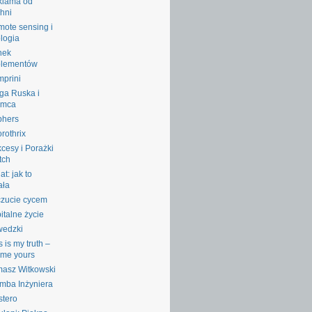
klama od
hni
ote sensing i
logia
nek
plementów
prini
ga Ruska i
emca
phers
rothrix
cesy i Porażki
tch
at: jak to
ała
zucie cycem
italne życie
wedzki
s is my truth –
l me yours
asz Witkowski
mba Inżyniera
stero