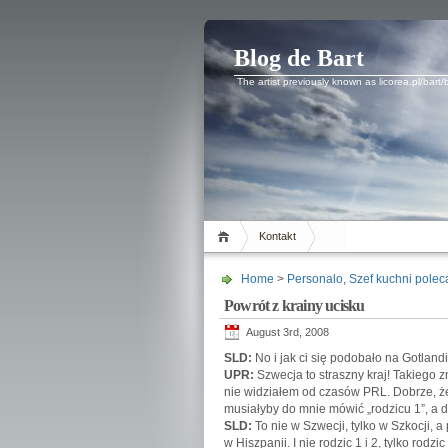
Blog de Bart
The artist previously known as licorea.pl/bart/
Kontakt
Home
>
Personalo
,
Szef kuchni poleca
Powrót z krainy ucisku
August 3rd, 2008
SLD:
No i jak ci się podobało na Gotlandi
UPR:
Szwecja to straszny kraj! Takiego 
nie widziałem od czasów PRL. Dobrze, że
musiałyby do mnie mówić „rodzicu 1”, a 
SLD:
To nie w Szwecji, tylko w Szkocji, a
w Hiszpanii. I nie rodzic 1 i 2, tylko rodzic