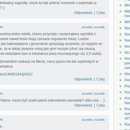
elikatną sugestię: może by tak pobrać numerek z automatu w
Mis
 ;)
Mit
Odpowiedz
|
Cytuj
me
M
#3
dontklik
|
dontklik
My
pomina jeden wielki, równo przycięty i wysprzątany ogródek z
Na
nie nawet łosie mają czesane regularnie futra). Ludzie
Na
jak nativespikersi i generalnie sprawiają wrażenie, że nigdzie im
Ne
e, że w takiej sielanie robią tyle grrrr muzyki (choć się muszą
Nic
nie widziałem tam w biedrønce piwa mocniejszego niż 3,5 wolta)
Nie
ynawskich wakacji na flikrze, rzecz jasna nie tak zajebistych w
po
 whateva
zam
Nie
photos/14668194@N02/
Odpowiedz
|
Cytuj
Pa
Pis
Po
#4
dontklik
|
dontklik
Pol
! Piękne, może byś zrobił jakieś internetowe warsztaty? albo coś… ;)
Nie
Odpowiedz
|
Cytuj
Pr
nu
GF
#5
dontklik
|
dontklik
Ra
łem…