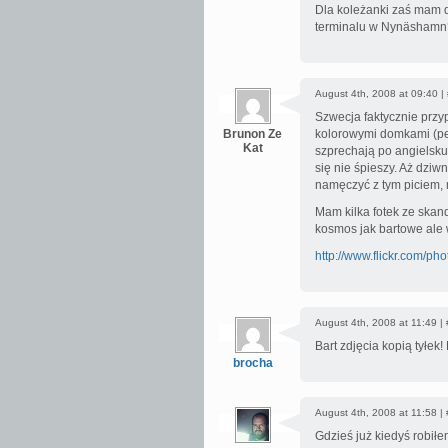
Dla koleżanki zaś mam d
terminalu w Nynäshamn?
August 4th, 2008 at 09:40 |
Szwecja faktycznie przy
Brunon Ze
kolorowymi domkami (pew
Kat
szprechają po angielsku 
się nie śpieszy. Aż dziwn
namęczyć z tym piciem, 
Mam kilka fotek ze skand
kosmos jak bartowe ale
http://www.flickr.com/
August 4th, 2008 at 11:49 |
Bart zdjęcia kopią tyłek
brocha
August 4th, 2008 at 11:58 |
Gdzieś już kiedyś robi