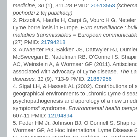
medicine, 30
(1), 311-28 PMID:
20513553
(schema
pochodzi z tej publikacji)
2. Rizzoli A, Hauffe H, Carpi G, Vourc H G, Netele
Lyme borreliosis in Europe.
Euro surveillance : bul
maladies transmissibles = European communicable 
(27) PMID:
21794218
3. Auwaerter PG, Bakken JS, Dattwyler RJ, Dumler
McSweegan E, Nadelman RB, O’Connell S, Shapir
AC, Weinstein A, & Wormser GP (2011). Antiscienc
associated with advocacy of Lyme disease.
The Lan
diseases, 11
(9), 713-9 PMID:
21867956
4. Sigal LH, & Hassett AL (2002). Contributions of 
geographical environments to „chronic Lyme diseas
psychopathogenesis and aporology of a new „medi
symptoms” syndrome.
Environmental health perspe
607-11 PMID:
12194894
5. Feder HM Jr, Johnson BJ, O’Connell S, Shapiro
Wormser GP, Ad Hoc International Lyme Disease 