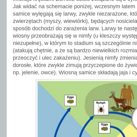
Jak widać na schemacie poniżej, wczesnym latem z
samice wylęgają się larwy, zwykle niezarażone, kt
zwierzętach (myszy, wiewiórki), będących nosiciela
sposób dochodzi do zarażenia larw. Larwy te następ
wiosny przeobrażają się w nimfy (u kleszczy wyst
niezupełne), w którym to stadium są szczególnie n
(atakują chętnie, a że są bardzo niewielkich rozmia
przeoczyć i ulec zakażeniu). Jesienią nimfy zmienia
dorosłe, które zwykle zimują przyczepione do żywic
np. jelenie, owce). Wiosną samice składają jaja i c