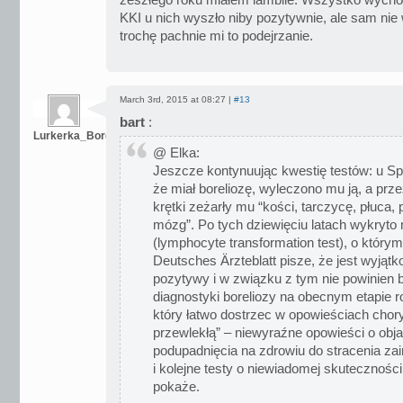
zeszłego roku miałem lamblie. Wszystko wychod
KKI u nich wyszło niby pozytywnie, ale sam nie
trochę pachnie mi to podejrzanie.
March 3rd, 2015 at 08:27 |
#13
bart
:
Lurkerka_Borgia
@ Elka:
Jeszcze kontynuując kwestię testów: u Spo
że miał boreliozę, wyleczono mu ją, a prze
krętki zeżarły mu “kości, tarczycę, płuca
mózg”. Po tych dziewięciu latach wykryto
(lymphocyte transformation test), o któr
Deutsches Ärzteblatt pisze, że jest wyjąt
pozytywy i w związku z tym nie powinien
diagnostyki boreliozy na obecnym etapie r
który łatwo dostrzec w opowieściach chory
przewlekłą” – niewyraźne opowieści o obj
podupadnięcia na zdrowiu do stracenia za
i kolejne testy o niewiadomej skuteczności
pokaże.