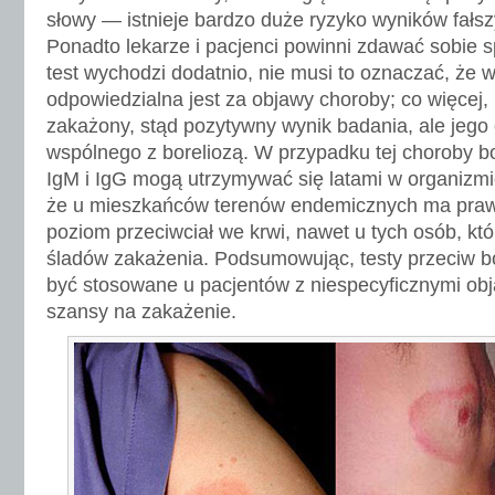
słowy — istnieje bardzo duże ryzyko wyników fałsz
Ponadto lekarze i pacjenci powinni zdawać sobie s
test wychodzi dodatnio, nie musi to oznaczać, że w
odpowiedzialna jest za objawy choroby; co więcej,
zakażony, stąd pozytywny wynik badania, ale jego
wspólnego z boreliozą. W przypadku tej choroby b
IgM i IgG mogą utrzymywać się latami w organizmi
że u mieszkańców terenów endemicznych ma pra
poziom przeciwciał we krwi, nawet u tych osób, któ
śladów zakażenia. Podsumowując, testy przeciw b
być stosowane u pacjentów z niespecyficznymi obja
szansy na zakażenie.