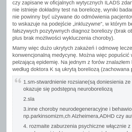
czy zapisane w oficjalnych wytycznych ILADS zdan
nie istnieje dokładny test na boreliozę, wyniki bad
nie powinny być używane do odmówienia pacjento
to wskazuje na podejście „inkluzywne”, w którym b
fałszywych pozytywnych diagnoz boreliozy (brak 
plus brak możliwości wykluczenia choroby).
Mamy więc dużo ukrytych zakażeń i odmowę lecze
konwencjonalną medycynę. Można więc popuścić wo
pełzającą epidemię. Na jednym z forów znalazłem l
według doktora K są ukrytą boreliozą (zachowana p
1.sm-stwardnienie rozsiane(są doniesienia z
okazuje się podstępną neuroboreliozą
2.sla
3.inne choroby neurodegeneracyjne i behawio
np.parkinsomizm,ch Alzheimera,ADHD czy aut
4. rozmaite zaburzenia psychiczne włącznie 