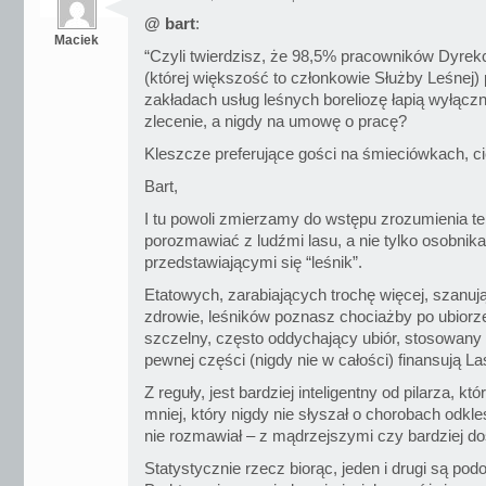
@ bart
:
Maciek
“Czyli twierdzisz, że 98,5% pracowników Dyre
(której większość to członkowie Służby Leśnej) 
zakładach usług leśnych boreliozę łapią wyłącz
zlecenie, a nigdy na umowę o pracę?
Kleszcze preferujące gości na śmieciówkach, c
Bart,
I tu powoli zmierzamy do wstępu zrozumienia tem
porozmawiać z ludźmi lasu, a nie tylko osobnika
przedstawiającymi się “leśnik”.
Etatowych, zarabiających trochę więcej, szanują
zdrowie, leśników poznasz chociażby po ubiorze
szczelny, często oddychający ubiór, stosowany 
pewnej części (nigdy nie w całości) finansują 
Z reguły, jest bardziej inteligentny od pilarza, kt
mniej, który nigdy nie słyszał o chorobach odk
nie rozmawiał – z mądrzejszymi czy bardziej d
Statystycznie rzecz biorąc, jeden i drugi są podo