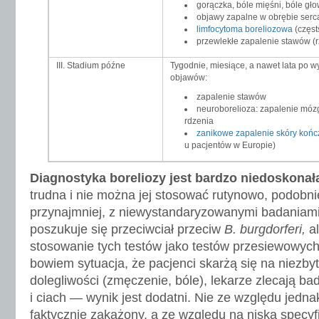
gorączka, bóle mięśni, bóle gł
objawy zapalne w obrębie serc
limfocytoma boreliozowa
(częst
przewlekłe zapalenie stawów (r
III. Stadium późne
Tygodnie, miesiące, a nawet lata po w
objawów:
zapalenie stawów
neuroborelioza: zapalenie móz
rdzenia
zanikowe zapalenie skóry końc
u pacjentów w Europie)
Diagnostyka boreliozy jest bardzo niedoskonał
trudna i nie można jej stosować rutynowo, podobnie
przynajmniej, z niewystandaryzowanymi badaniam
poszukuje się przeciwciał przeciw
B. burgdorferi,
al
stosowanie tych testów jako testów przesiewowych
bowiem sytuacja, że pacjenci skarżą się na niezby
dolegliwości (zmęczenie, bóle), lekarze zlecają ba
i ciach — wynik jest dodatni. Nie ze względu jednak
faktycznie zakażony, a ze względu na niską specyf