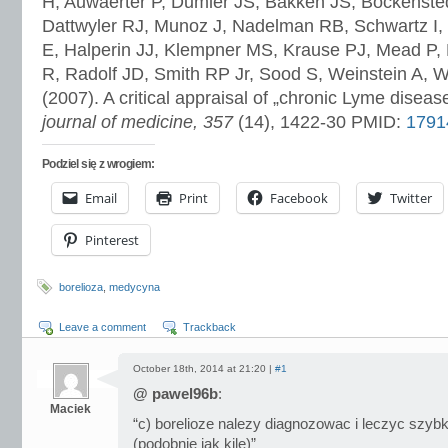
H, Auwaerter P, Dumler JS, Bakken JS, Bockensted
Dattwyler RJ, Munoz J, Nadelman RB, Schwartz I
E, Halperin JJ, Klempner MS, Krause PJ, Mead P
R, Radolf JD, Smith RP Jr, Sood S, Weinstein A, 
(2007). A critical appraisal of „chronic Lyme diseas
journal of medicine, 357
(14), 1422-30 PMID:
1791
Podziel się z wrogiem:
Email
Print
Facebook
Twitter
Pinterest
borelioza
,
medycyna
Leave a comment
Trackback
October 18th, 2014 at 21:20 |
#1
@ pawel96b
:
Maciek
“c) borelioze nalezy diagnozowac i leczyc szyb
(podobnie jak kile)”