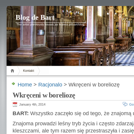
Blog de Bart
The artist previously known as licorea.pl/bart/blog.
Kontakt
Home
>
Racjonalo
> Wkręceni w boreliozę
Wkręceni w boreliozę
January 4th, 2014
Go
BART:
Wszystko zaczęło się od tego, że znajomą u
Znajoma prowadzi leśny tryb życia i często zdarzają
kleszczami, ale tym razem się przestraszyła i zasię