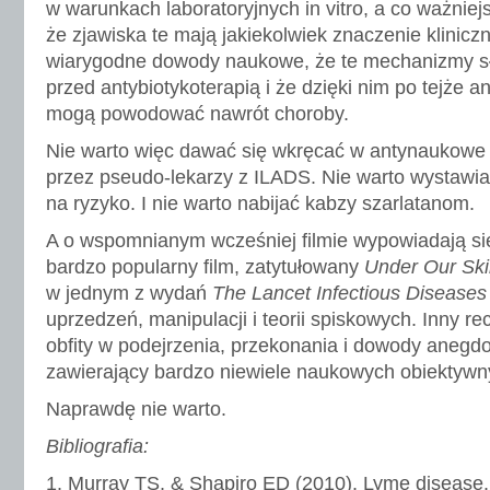
w warunkach laboratoryjnych in vitro, a co ważnie
że zjawiska te mają jakiekolwiek znaczenie kliniczne
wiarygodne dowody naukowe, że te mechanizmy s
przed antybiotykoterapią i że dzięki nim po tejże an
mogą powodować nawrót choroby.
Nie warto więc dawać się wkręcać w antynaukowe
przez pseudo-lekarzy z ILADS. Nie warto wystawi
na ryzyko. I nie warto nabijać kabzy szarlatanom.
A o wspomnianym wcześniej filmie wypowiadają się
bardzo popularny film, zatytułowany
Under Our Sk
w jednym z wydań
The Lancet Infectious Diseases
uprzedzeń, manipulacji i teorii spiskowych. Inny re
obfity w podejrzenia, przekonania i dowody anegdo
zawierający bardzo niewiele naukowych obiektywn
Naprawdę nie warto.
Bibliografia:
1. Murray TS, & Shapiro ED (2010). Lyme disease