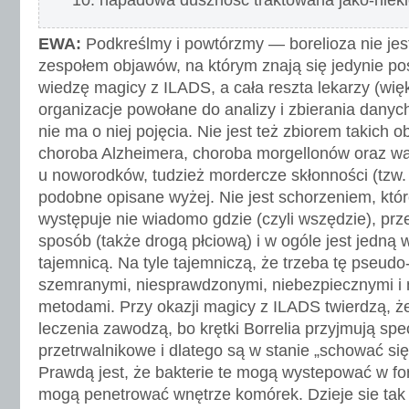
10. napadowa duszność traktowana jako-niek
EWA:
Podkreślmy i powtórzmy — borelioza nie jes
zespołem objawów, na którym znają się jedynie po
wiedzę magicy z ILADS, a cała reszta lekarzy (wię
organizacje powołane do analizy i zbierania danych
nie ma o niej pojęcia. Nie jest też zbiorem takich 
choroba Alzheimera, choroba morgellonów oraz w
u noworodków, tudzież mordercze skłonności (tzw
podobne opisane wyżej. Nie jest schorzeniem, któr
występuje nie wiadomo gdzie (czyli wszędzie), prz
sposób (także drogą płciową) i w ogóle jest jedną 
tajemnicą. Na tyle tajemniczą, że trzeba tę pseudo
szemranymi, niesprawdzonymi, niebezpiecznymi i 
metodami. Przy okazji magicy z ILADS twierdzą, 
leczenia zawodzą, bo krętki Borrelia przyjmują spe
przetrwalnikowe i dlatego są w stanie „schować się
Prawdą jest, że bakterie te mogą wystepować w for
mogą penetrować wnętrze komórek. Dzieje sie tak