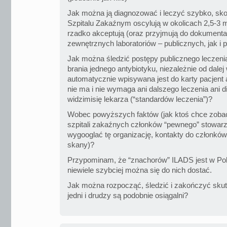
Jak można ją diagnozować i leczyć szybko, skor
Szpitalu Zakaźnym oscylują w okolicach 2,5-3 mi
rzadko akceptują (oraz przyjmują do dokumenta
zewnętrznych laboratoriów – publicznych, jak i
Jak można śledzić postępy publicznego leczenia
brania jednego antybiotyku, niezależnie od dale
automatycznie wpisywana jest do karty pacjent 
nie ma i nie wymaga ani dalszego leczenia ani d
widzimisię lekarza (“standardów leczenia”)?
Wobec powyższych faktów (jak ktoś chce zoba
szpitali zakaźnych członków “pewnego” stowarz
wygooglać tę organizację, kontakty do członków
skany)?
Przypominam, że “znachorów” ILADS jest w Polsc
niewiele szybciej można się do nich dostać.
Jak można rozpocząć, śledzić i zakończyć skut
jedni i drudzy są podobnie osiągalni?