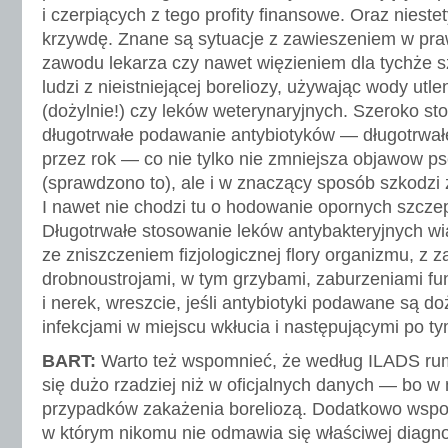
i czerpiących z tego profity finansowe. Oraz niest
krzywdę. Znane są sytuacje z zawieszeniem w pr
zawodu lekarza czy nawet więzieniem dla tychże sz
ludzi z nieistniejącej boreliozy, używając wody utle
(dożylnie!) czy leków weterynaryjnych. Szeroko st
długotrwałe podawanie antybiotyków — długotrwałe
przez rok — co nie tylko nie zmniejsza objawow p
(sprawdzono to), ale i w znaczący sposób szkodzi z
I nawet nie chodzi tu o hodowanie opornych szczep
Długotrwałe stosowanie leków antybakteryjnych w
ze zniszczeniem fizjologicznej flory organizmu, z 
drobnoustrojami, w tym grzybami, zaburzeniami f
i nerek, wreszcie, jeśli antybiotyki podawane są do
infekcjami w miejscu wkłucia i następującymi po t
BART:
Warto też wspomnieć, że według ILADS ru
się dużo rzadziej niż w oficjalnych danych — bo w 
przypadków zakażenia boreliozą. Dodatkowo wspom
w którym nikomu nie odmawia się właściwej diagno