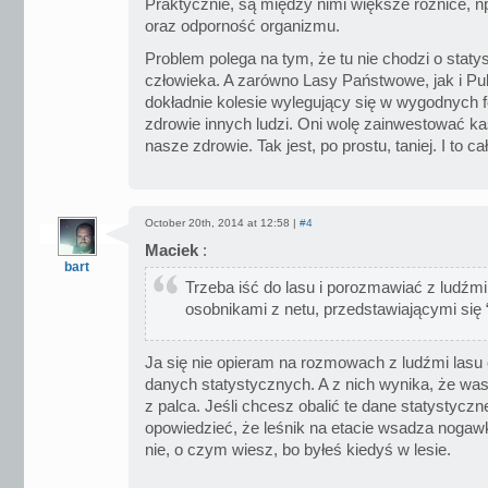
Praktycznie, są między nimi większe różnice, 
oraz odporność organizmu.
Problem polega na tym, że tu nie chodzi o statys
człowieka. A zarówno Lasy Państwowe, jak i Pu
dokładnie kolesie wylegujący się w wygodnych f
zdrowie innych ludzi. Oni wolę zainwestować k
nasze zdrowie. Tak jest, po prostu, taniej. I to ca
October 20th, 2014 at 12:58 |
#4
Maciek
:
bart
Trzeba iść do lasu i porozmawiać z ludźmi 
osobnikami z netu, przedstawiającymi się “
Ja się nie opieram na rozmowach z ludźmi lasu 
danych statystycznych. A z nich wynika, że wa
z palca. Jeśli chcesz obalić te dane statystyczn
opowiedzieć, że leśnik na etacie wsadza nogawki
nie, o czym wiesz, bo byłeś kiedyś w lesie.