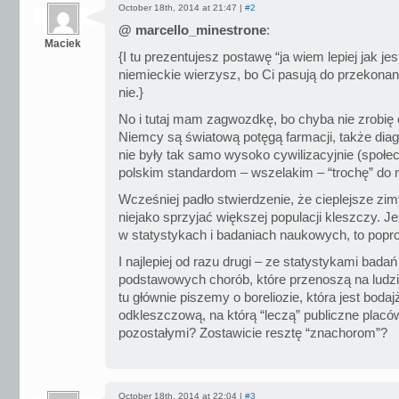
October 18th, 2014 at 21:47 |
#2
@ marcello_minestrone
:
Maciek
{I tu prezentujesz postawę “ja wiem lepiej jak j
niemieckie wierzysz, bo Ci pasują do przekonani
nie.}
No i tutaj mam zagwozdkę, bo chyba nie zrobię 
Niemcy są światową potęgą farmacji, także diag
nie były tak samo wysoko cywilizacyjnie (społec
polskim standardom – wszelakim – “trochę” do n
Wcześniej padło stwierdzenie, że cieplejsze z
niejako sprzyjać większej populacji kleszczy. Jeż
w statystykach i badaniach naukowych, to popros
I najlepiej od razu drugi – ze statystykami bada
podstawowych chorób, które przenoszą na ludzi 
tu głównie piszemy o boreliozie, która jest boda
odkleszczową, na którą “leczą” publiczne placów
pozostałymi? Zostawicie resztę “znachorom”?
October 18th, 2014 at 22:04 |
#3