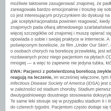
możliwie taktownie zasugerować znajomej, że padł
zareagowała bardzo emocjonalnie i troszkę się sobi
co jest interesującym przyczynkiem do dyskusji na
„jak sceptyk/racjonalista powinien reagować, kiedy
znajomych pada ofiarą altmedowego szarlataństw
więcej szczegółów od znajomej i muszę opierać się
opowiada o sobie i swojej praktyce w Internecie. A
poświęconym boreliozie, że film „Under Our Skin”,
o osobach chorych na boreliozę przewlekłą, jest w
rozdawanych przez niego pacjentom na płytach CD 
mnogiej — a więc to zapewne nie jedyna tubka, któr
EWA: Pacjenci z potwierdzoną boreliozą zwykl
reagują na leczenie,
im wcześniej włączone, tym l
Infectious Disease Society of America
(IDSA) jest 
w zależności od stadium choroby. Stadium pierw
dwutygodniowego doustnego stosowania doksycykl
Te same leki stosuje się w przypadku stadium II i II
do czterech tygodni. Pacjentom często dodaje się t