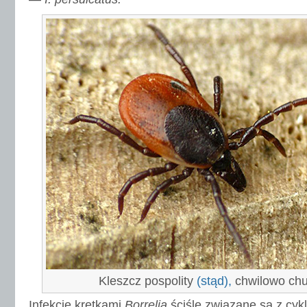
Kleszcz pospolity
(stąd),
chwilowo chud
Infekcje krętkami
Borrelia
ściśle związane są z cyk