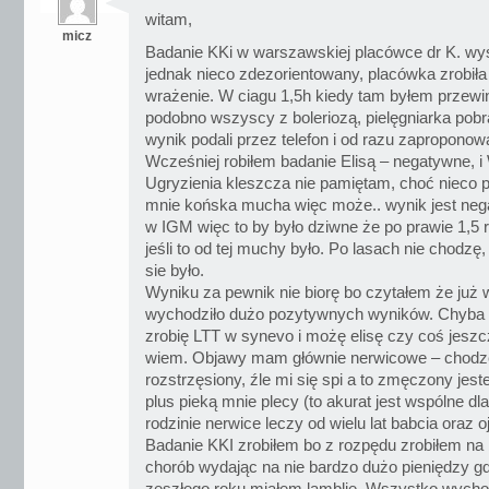
witam,
micz
Badanie KKi w warszawskiej placówce dr K. wy
jednak nieco zdezorientowany, placówka zrobił
wrażenie. W ciagu 1,5h kiedy tam byłem przewin
podobno wszyscy z boleriozą, pielęgniarka pobr
wynik podali przez telefon i od razu zaproponowa
Wcześniej robiłem badanie Elisą – negatywne, 
Ugryzienia kleszcza nie pamiętam, choć nieco 
mnie końska mucha więc może.. wynik jest ne
w IGM więc to by było dziwne że po prawie 1,5
jeśli to od tej muchy było. Po lasach nie chodzę
sie było.
Wyniku za pewnik nie biorę bo czytałem że już 
wychodziło dużo pozytywnych wyników. Chyba p
zrobię LTT w synevo i możę elisę czy coś jeszc
wiem. Objawy mam głównie nerwicowe – chodz
rozstrzęsiony, źle mi się spi a to zmęczony jes
plus pieką mnie plecy (to akurat jest wspólne dla
rodzinie nerwice leczy od wielu lat babcia oraz 
Badanie KKI zrobiłem bo z rozpędu zrobiłem na
chorób wydając na nie bardzo dużo pieniędzy g