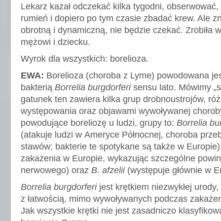
Lekarz kazał odczekać kilka tygodni, obserwować, 
rumień i dopiero po tym czasie zbadać krew. Ale z
obrotną i dynamiczną, nie będzie czekać. Zrobiła w
mężowi i dziecku.
Wyrok dla wszystkich: borelioza.
EWA:
Borelioza (choroba z Lyme) powodowana jes
bakterią
Borrelia burgdorferi
sensu lato. Mówimy „s
gatunek ten zawiera kilka grup drobnoustrojów, ró
występowania oraz objawami wywoływanej choroby.
powodujące boreliozę u ludzi, grupy to:
Borrelia bu
(atakuje ludzi w Ameryce Północnej, choroba prze
stawów; bakterie te spotykane są także w Europie)
zakażenia w Europie, wykazując szczególne powi
nerwowego) oraz
B. afzelii
(występuje głównie w Eu
Borrelia burgdorferi
jest krętkiem niezwykłej urody
z łatwością, mimo wywoływanych podczas zakażen
Jak wszystkie krętki nie jest zasadniczo klasyfik