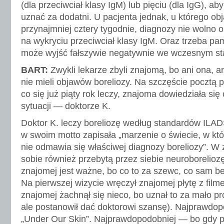
(dla przeciwciał klasy IgM) lub pięciu (dla IgG), a
uznać za dodatni. U pacjenta jednak, u którego ob
przynajmniej cztery tygodnie, diagnozy nie wolno 
na wykryciu przeciwciał klasy IgM. Oraz trzeba pa
może wyjść fałszywie negatywnie we wczesnym st
BART:
Zwykli lekarze zbyli znajomą, bo ani ona, a
nie mieli objawów boreliozy. Na szczęście pocztą p
co się już piąty rok leczy, znajoma dowiedziała się 
sytuacji — doktorze K.
Doktor K. leczy boreliozę według standardów ILADS
w swoim motto zapisała „marzenie o świecie, w kt
nie odmawia się właściwej diagnozy boreliozy”. 
sobie również przebytą przez siebie neuroborelio
znajomej jest ważne, bo co to za szewc, co sam b
Na pierwszej wizycie wręczył znajomej płytę z film
znajomej żachnął się nieco, bo uznał to za mało p
ale postanowił dać doktorowi szansę). Najprawdopo
„Under Our Skin”. Najprawdopodobniej — bo gdy 