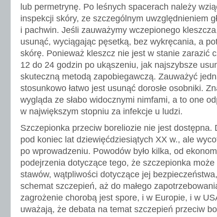
lub permetrynę. Po leśnych spacerach należy wzią
inspekcji skóry, ze szczególnym uwzględnieniem 
i pachwin. Jeśli zauważymy wczepionego kleszcza,
usunąć, wyciągając pęsetką, bez wykręcania, a p
skórę. Ponieważ kleszcz nie jest w stanie zarazić 
12 do 24 godzin po ukąszeniu, jak najszybsze usun
skuteczną metodą zapobiegawczą. Zauważyć jedna
stosunkowo łatwo jest usunąć dorosłe osobniki. Zna
wygląda ze słabo widocznymi nimfami, a to one o
w największym stopniu za infekcje u ludzi.
Szczepionka przeciw boreliozie nie jest dostępna.
pod koniec lat dziewięćdziesiątych XX w., ale wyco
po wprowadzeniu. Powodów było kilka, od ekonom
podejrzenia dotyczące tego, że szczepionka moż
stawów, wątpliwości dotyczące jej bezpieczeństw
schemat szczepień, aż do małego zapotrzebowani
zagrożenie chorobą jest spore, i w Europie, i w USA
uważają, że debata na temat szczepień przeciw bor