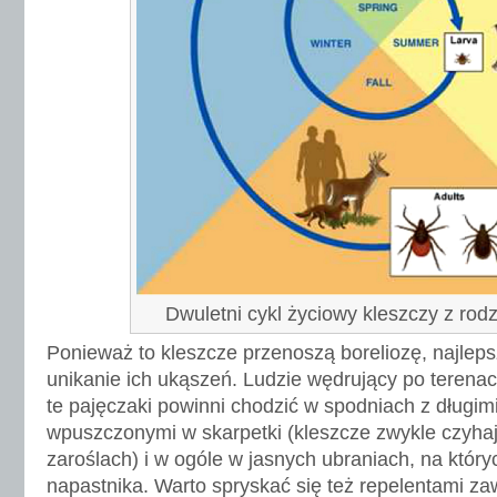
Dwuletni cykl życiowy kleszczy z rod
Ponieważ to kleszcze przenoszą boreliozę, najleps
unikanie ich ukąszeń. Ludzie wędrujący po terena
te pajęczaki powinni chodzić w spodniach z długim
wpuszczonymi w skarpetki (kleszcze zwykle czyhają
zaroślach) i w ogóle w jasnych ubraniach, na któryc
napastnika. Warto spryskać się też repelentami z