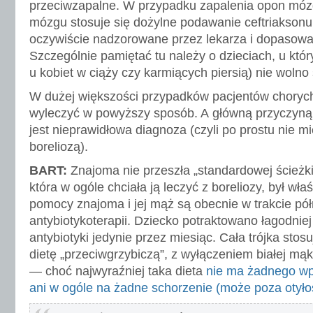
przeciwzapalne. W przypadku zapalenia opon mó
mózgu stosuje się dożylne podawanie ceftriaksonu
oczywiście nadzorowane przez lekarza i dopasowa
Szczególnie pamiętać tu należy o dzieciach, u któr
u kobiet w ciąży czy karmiących piersią) nie wolno
W dużej większości przypadków pacjentów chorych 
wyleczyć w powyższy sposób. A główną przyczyną 
jest nieprawidłowa diagnoza (czyli po prostu nie m
boreliozą).
BART:
Znajoma nie przeszła „standardowej ścieżki
która w ogóle chciała ją leczyć z boreliozy, był wła
pomocy znajoma i jej mąż są obecnie w trakcie pół
antybiotykoterapii. Dziecko potraktowano łagodnie
antybiotyki jedynie przez miesiąc. Cała trójka stos
dietę „przeciwgrzybiczą”, z wyłączeniem białej mąki
— choć najwyraźniej taka dieta
nie ma żadnego wp
ani w ogóle na żadne schorzenie (może poza otyłoś