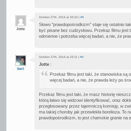
October 27th, 2014 at 20:24 |
#8
Słowo “prawdopośrodkizm” staje się ostatnio t
Jotte
być pisane bez cudzysłowu. Przekaz filmu jest t
odmienne i potrzeba więcej badań, a nie, że pra
October 27th, 2014 at 23:11 |
#9
Jotte
:
bart
Przekaz filmu jest taki, że stanowiska są 
więcej badań, a nie, że prawda leży po śro
Przekaz filmu jest taki, że masz historię nieszczę
którą łatwo się widzowi identyfikować, oraz dokto
przegłosowany przez tajemniczą komisję, w zwią
ma takiej choroby jak przewlekła borelioza. To na
prawdopośrodkizm, to jest chamskie granie na 