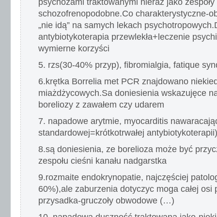
psychozami traktowanymi nieraz jako zespoły
schozofrenopodobne.Co charakterystyczne-ob
„nie idą” na samych lekach psychotropowych.
antybiotykoterapia przewlekła+leczenie psych
wymierne korzyści
5. rzs(30-40% przyp), fibromialgia, fatique s
6.krętka Borrelia met PCR znajdowano niekie
miażdżycowych.Sa doniesienia wskazujęce n
boreliozy z zawałem czy udarem
7. napadowe arytmie, myocarditis nawaracają
standardowej=krótkotrwałej antybiotykoterapii
8.są doniesienia, ze borelioza może być przyc
zespołu cieśni kanału nadgarstka
9.rozmaite endokrynopatie, najczęściej patolo
60%),ale zaburzenia dotyczyc moga całej osi
przysadka-gruczoły obwodowe (…)