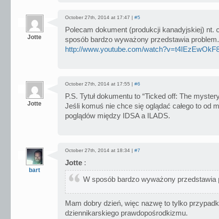
October 27th, 2014 at 17:47 |
#5
Polecam dokument (produkcji kanadyjskiej) nt.
Jotte
sposób bardzo wyważony przedstawia problem.
http://www.youtube.com/watch?v=t4IEzEwOkF
October 27th, 2014 at 17:55 |
#6
P.S. Tytuł dokumentu to “Ticked off: The myster
Jotte
Jeśli komuś nie chce się oglądać całego to od 
poglądów między IDSA a ILADS.
October 27th, 2014 at 18:34 |
#7
Jotte
:
bart
W sposób bardzo wyważony przedstawia 
Mam dobry dzień, więc nazwę to tylko przypadk
dziennikarskiego prawdopośrodkizmu.