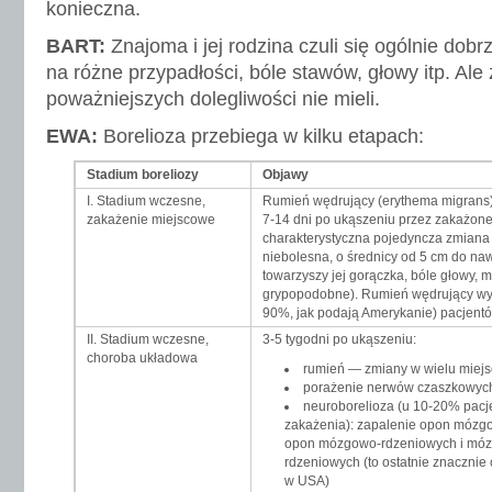
konieczna.
BART:
Znajoma i jej rodzina czuli się ogólnie dob
na różne przypadłości, bóle stawów, głowy itp. Ale
poważniejszych dolegliwości nie mieli.
EWA:
Borelioza przebiega w kilku etapach:
Stadium boreliozy
Objawy
I. Stadium wczesne,
Rumień wędrujący (erythema migrans)
zakażenie miejscowe
7-14 dni po ukąszeniu przez zakażon
charakterystyczna pojedyncza zmiana 
niebolesna, o średnicy od 5 cm do n
towarzyszy jej gorączka, bóle głowy, 
grypopodobne). Rumień wędrujący wy
90%, jak podają Amerykanie) pacjentó
II. Stadium wczesne,
3-5 tygodni po ukąszeniu:
choroba układowa
rumień — zmiany w wielu miejs
porażenie nerwów czaszkowych
neuroborelioza (u 10-20% pac
zakażenia): zapalenie opon mózg
opon mózgowo-rdzeniowych i mózg
rdzeniowych (to ostatnie znacznie 
w USA)