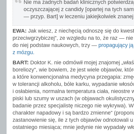
Nie ma żadnych badań klinicznych potwierdza
oczyszczającej z candidy [opartej na tych sa
— przyp. Bart] w leczeniu jakiejkolwiek znanej
EWA:
Jak wiesz, z niechęcią odnoszę się do kwesti
przeciwgrzybiczej”, ze wzgledu na to, że raz — ni
do niej podstaw naukowych, trzy —
propagujący ją
z mózgu.
BART:
Doktor K. nie odmówił mojej znajomej „właś
boreliozy”, wie bowiem, że jest wiele objawów, któr
a które konwencjonalna medycyna przegapia: zmę
w tolerancji alkoholu, bóle karku, wypadanie włos
i osłabienia, normalna temperatura ciała, nieostre 
piski lub szumy w uszach (w objawach okulistyczny
badanie przez specjalistę niczego nie wykrywa). W
charakter napadowy i są bardzo zmienne” (proponu
zastanowienie się, ile z tych objawów odnotowali u
ostatniego miesiąca; mnie jedynie nie wypadały wł