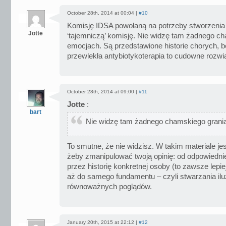
October 28th, 2014 at 00:04 |
#10
Komisję IDSA powołaną na potrzeby stworzenia
Jotte
‘tajemniczą’ komisję. Nie widzę tam żadnego c
emocjach. Są przedstawione historie chorych, 
przewlekła antybiotykoterapia to cudowne rozwi
October 28th, 2014 at 09:00 |
#11
Jotte
:
bart
Nie widzę tam żadnego chamskiego grani
To smutne, że nie widzisz. W takim materiale jes
żeby zmanipulować twoją opinię: od odpowiedn
przez historię konkretnej osoby (to zawsze lepiej
aż do samego fundamentu – czyli stwarzania ilu
równoważnych poglądów.
January 20th, 2015 at 22:12 |
#12