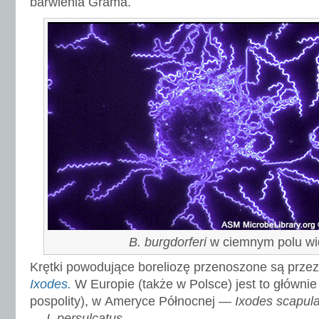
barwienia Grama.
B. burgdorferi
w ciemnym polu wi
Krętki powodujące boreliozę przenoszone są przez
Ixodes.
W Europie (także w Polsce) jest to główni
pospolity), w Ameryce Północnej —
Ixodes scapula
—
I. persulcatus.