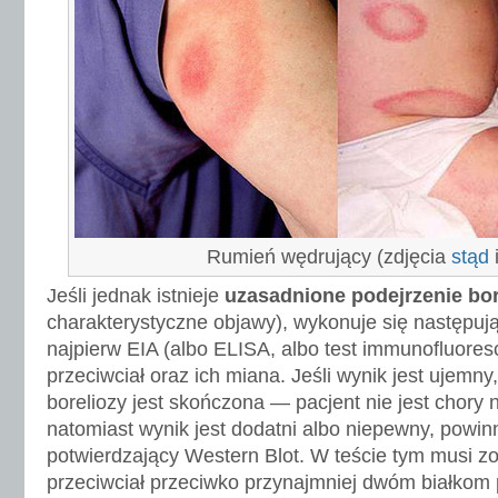
Rumień wędrujący (zdjęcia
stąd
Jeśli jednak istnieje
uzasadnione podejrzenie bor
charakterystyczne objawy), wykonuje się następują
najpierw EIA (albo ELISA, albo test immunofluores
przeciwciał oraz ich miana. Jeśli wynik jest ujemn
boreliozy jest skończona — pacjent nie jest chory n
natomiast wynik jest dodatni albo niepewny, powin
potwierdzający Western Blot. W teście tym musi z
przeciwciał przeciwko przynajmniej dwóm białkom