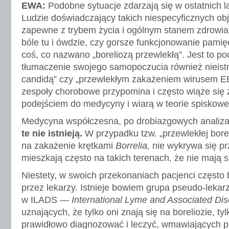
EWA:
Podobne sytuacje zdarzają się w ostatnich la
Ludzie doświadczający takich niespecyficznych o
zapewne z trybem życia i ogólnym stanem zdrowia,
bóle tu i ówdzie, czy gorsze funkcjonowanie pamię
coś, co nazwano „boreliozą przewlekłą”. Jest to p
tłumaczenie swojego samopoczucia również nieistn
candidą” czy „przewlekłym zakażeniem wirusem EB
zespoły chorobowe przypomina i często wiąże si
podejściem do medycyny i wiarą w teorie spiskowe
Medycyna współczesna, po drobiazgowych analiza
te nie istnieją.
W przypadku tzw. „przewlekłej bor
na zakażenie krętkami
Borrelia,
nie wykrywa się prz
mieszkają często na takich terenach, że nie mają s
Niestety, w swoich przekonaniach pacjenci często 
przez lekarzy. Istnieje bowiem grupa pseudo-leka
w ILADS —
International Lyme and Associated Dis
uznających, że tylko oni znają się na boreliozie, tyl
prawidłowo diagnozować i leczyć, wmawiających 