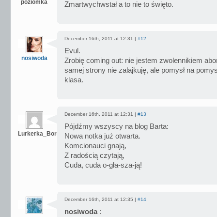
poziomka
Zmartwychwstał a to nie to święto.
December 16th, 2011 at 12:31 |
#12
Evul.
nosiwoda
Zrobię coming out: nie jestem zwolennikiem abor
samej strony nie zalajkuję, ale pomysł na pomy
klasa.
December 16th, 2011 at 12:31 |
#13
Pójdźmy wszyscy na blog Barta:
Lurkerka_Borgia
Nowa notka już otwarta.
Komcionauci gnają,
Z radością czytają,
Cuda, cuda o-gła-sza-ją!
December 16th, 2011 at 12:35 |
#14
nosiwoda
: