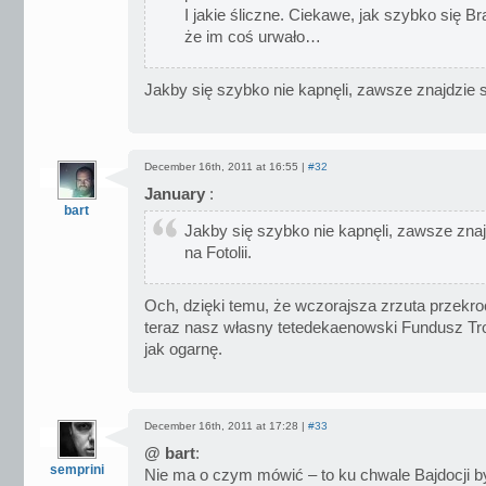
I jakie śliczne. Ciekawe, jak szybko się B
że im coś urwało…
Jakby się szybko nie kapnęli, zawsze znajdzie si
December 16th, 2011 at 16:55 |
#32
January
:
bart
Jakby się szybko nie kapnęli, zawsze znaj
na Fotolii.
Och, dzięki temu, że wczorajsza zrzuta przekr
teraz nasz własny tetedekaenowski Fundusz Tro
jak ogarnę.
December 16th, 2011 at 17:28 |
#33
@ bart
:
semprini
Nie ma o czym mówić – to ku chwale Bajdocji by