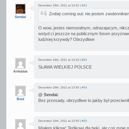
December 16th, 2011 at 13:41 |
#22
Zrobię coming out: nie jestem zwolennikie
Sendai
O wow, jestes niemoralnym, odrazajacym, nikc
wstyd ci jeszcze na publicznym forum przyzna
ludzkiej krzywdy? Obrzydliwe
December 16th, 2011 at 13:43 |
#23
SŁAWA WIELKIEJ POLSCE
Armatus
December 16th, 2011 at 13:45 |
#24
@ Sendai
:
Boni
Bez przesady, obrzydliwe to jakby był przeciwni
December 16th, 2011 at 13:50 |
#25
Miałem kliknąć Terlikowi dla beki, ale coś mnie 