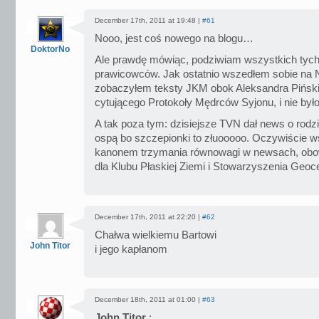
December 17th, 2011 at 19:48 |
#61
Nooo, jest coś nowego na blogu…
DoktorNo
Ale prawdę mówiąc, podziwiam wszystkich tych 
prawicowców. Jak ostatnio wszedłem sobie na 
zobaczyłem teksty JKM obok Aleksandra Pińskie
cytującego Protokoły Mędrców Syjonu, i nie by
A tak poza tym: dzisiejsze TVN dał news o rodz
ospą bo szczepionki to złuooooo. Oczywiście w
kanonem trzymania równowagi w newsach, obo
dla Klubu Płaskiej Ziemi i Stowarzyszenia Geoc
December 17th, 2011 at 22:20 |
#62
Chałwa wielkiemu Bartowi
John Titor
i jego kapłanom
December 18th, 2011 at 01:00 |
#63
John Titor
: