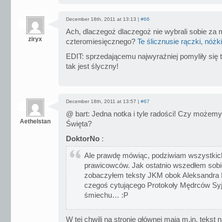
December 18th, 2011 at 13:13 |
#66
Ach, dlaczegoż dlaczegoż nie wybrali sobie za
ziryx
czteromiesięcznego?
Te ślicznusie rączki, nóżki
EDIT: sprzedającemu najwyraźniej pomyliły się t
tak jest ślyczny!
December 18th, 2011 at 13:57 |
#67
@ bart: Jedna notka i tyle radości! Czy możemy
Aethelstan
Święta?
DoktorNo
:
Ale prawdę mówiąc, podziwiam wszystkich 
prawicowców. Jak ostatnio wszedłem sobi
zobaczyłem teksty JKM obok Aleksandra Pi
czegoś cytującego Protokoły Mędrców Syjo
śmiechu… :P
W tej chwili na stronie głównej mają m.in. tekst