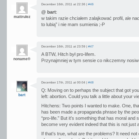
December 16th, 2011 at 22:36 |
#46
@ bart
:
mattrulez
w takim razie chciałem zalajkować profil, ale nad
to lubią” i nie mam sumienia ;-P
December 16th, 2011 at 23:59 |
#47
A BTW, Hitch był pro-lifem.
noname®
Przynajmniej w tym sensie co nikczemny nosiw
December 17th, 2011 at 00:04 |
#48
Q: Moving on to perhaps the subject that got you 
bart
left: abortion. Could you talk a little about your v
Hitchens: Two points I wanted to make. One, that
has been made a propaganda phrase by the peo
“pro-life.” But it’s something that has moral and sci
become very evident indeed that this is not just
If that’s true, what are the problems? It need not