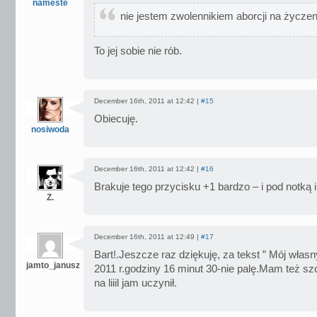
nameste
nie jestem zwolennikiem aborcji na życzen
To jej sobie nie rób.
December 16th, 2011 at 12:42 |
#15
Obiecuję.
nosiwoda
December 16th, 2011 at 12:42 |
#16
Brakuje tego przycisku +1 bardzo – i pod notką 
Z.
December 16th, 2011 at 12:49 |
#17
Bart!.Jeszcze raz dziękuję, za tekst ” Mój włas
jamto_janusz
2011 r.godziny 16 minut 30-nie palę.Mam też s
na liiil jam uczynił.