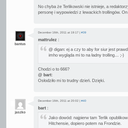
No chyba że Terlikowski nie istnieje, a redaktor
personę i wypowiedzi z lewackich trollingów. 
December 16th, 2011 at 19:17 |
#39
mattrulez
:
bantus
@ digan: ej a czy to aby for siur jest prawd
imho wygląda mi to na ładny trolling… ;-)
Chodzi o to 666?
@ bart
:
Osłodziło mi to trudny dzień. Dzięki.
December 16th, 2011 at 20:02 |
#40
bart
:
jaszko
Jako dowód: najpierw tam Terlik opublikowa
Hitchensie, dopiero potem na Frondzie.