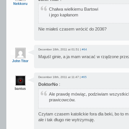
Nekkoru
Chałwa wielkiemu Bartowi
i jego kapłanom
Nie miałeś czasem wrócić do 2036?
December 18th, 2011 at 01:51 |
#64
Majuśī ginie, a ja mam wracać w rządzone prz
John Titor
December 18th, 2011 at 11:47 |
#65
DoktorNo
:
bantus
Ale prawdę mówiąc, podziwiam wszystkich 
prawicowców.
Czytam czasem katolickie fora dla beki, bo to m
ale i tak długo nie wytrzymuję.