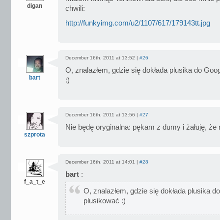
digan
chwili:
http://funkyimg.com/u2/1107/617/179143tt.jpg
December 16th, 2011 at 13:52 |
#26
O, znalazłem, gdzie się dokłada plusika do Goo
bart
:)
December 16th, 2011 at 13:56 |
#27
Nie będę oryginalna: pękam z dumy i żałuję, że 
szprota
December 16th, 2011 at 14:01 |
#28
bart
:
f_a_t_e
O, znalazłem, gdzie się dokłada plusika 
plusikować :)