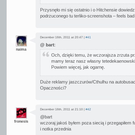
Przysnęło mi się ostatnio i o Hitchensie dowiedz
podrzuconego tu terliko-screenshota – feels bad
December 16th, 2011 at 20:47 |
#41
@ bart
:
naima
Och, dzięki temu, że wczorajsza zrzuta pr
mamy teraz nasz własny tetedekaenowski 
Powiem więcej, jak ogarnę.
Duże reklamy jaszczurów/Cthulhu na autobusac
Opaczności?
December 16th, 2011 at 21:10 |
#42
@bart
fronesis
wczoraj jakoś byłem poza siecią i przegapiłem f
i notka przednia