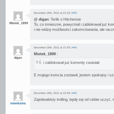
December 16th, 2011 at 21:16 |
#43
@ digan
: Terlik o Hitchensie
Mietek_1899
To, co śmieszne, powycinał i zablokował już ko
i nie widzę możliwości zakomciowania, ale racze
December 16th, 2011 at 21:55 |
#44
Mietek_1899
:
digan
i zablokował już komenty cwaniak
E mojego komcia zostawił, jestem spokojny i s
December 16th, 2011 at 22:09 |
#45
Zajedwabisty trolling, będę się od ciebie uczyć,
nowokaina