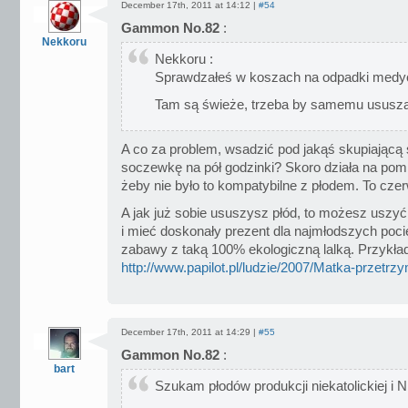
December 17th, 2011 at 14:12 |
#54
Gammon No.82
:
Nekkoru
Nekkoru :
Sprawdzałeś w koszach na odpadki medyc
Tam są świeże, trzeba by samemu ususz
A co za problem, wsadzić pod jakąś skupiającą 
soczewkę na pół godzinki? Skoro działa na pomi
żeby nie było to kompatybilne z płodem. To czer
A jak już sobie ususzysz płód, to możesz usz
i mieć doskonały prezent dla najmłodszych poci
zabawy z taką 100% ekologiczną lalką. Przykła
http://www.papilot.pl/ludzie/2007/Matka-przetrz
December 17th, 2011 at 14:29 |
#55
Gammon No.82
:
bart
Szukam płodów produkcji niekatolickiej i 