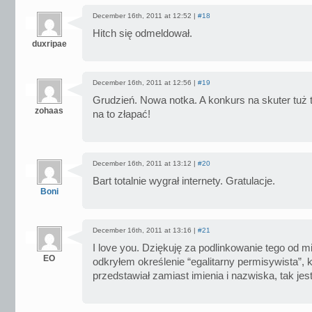
December 16th, 2011 at 12:52 |
#18
Hitch się odmeldował.
duxripae
December 16th, 2011 at 12:56 |
#19
Grudzień. Nowa notka. A konkurs na skuter tuż
zohaas
na to złapać!
December 16th, 2011 at 13:12 |
#20
Bart totalnie wygrał internety. Gratulacje.
Boni
December 16th, 2011 at 13:16 |
#21
I love you. Dziękuję za podlinkowanie tego od mi
EO
odkryłem określenie “egalitarny permisywista”, k
przedstawiał zamiast imienia i nazwiska, tak jes