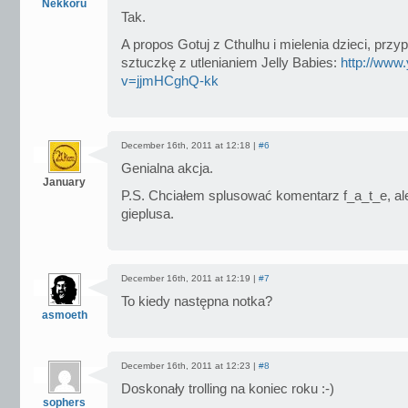
Nekkoru
Tak.
A propos Gotuj z Cthulhu i mielenia dzieci, pr
sztuczkę z utlenianiem Jelly Babies:
http://www
v=jjmHCghQ-kk
December 16th, 2011 at 12:18 |
#6
Genialna akcja.
January
P.S. Chciałem splusować komentarz f_a_t_e, al
gieplusa.
December 16th, 2011 at 12:19 |
#7
To kiedy następna notka?
asmoeth
December 16th, 2011 at 12:23 |
#8
Doskonały trolling na koniec roku :-)
sophers