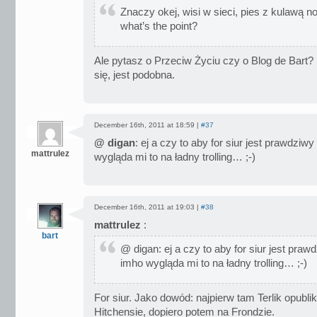
Znaczy okej, wisi w sieci, pies z kulawą no
what’s the point?
Ale pytasz o Przeciw Życiu czy o Blog de Bart
się, jest podobna.
December 16th, 2011 at 18:59 |
#37
@ digan
: ej a czy to aby for siur jest prawdziwy
mattrulez
wygląda mi to na ładny trolling… ;-)
December 16th, 2011 at 19:03 |
#38
mattrulez
:
bart
@ digan: ej a czy to aby for siur jest prawd
imho wygląda mi to na ładny trolling… ;-)
For siur. Jako dowód: najpierw tam Terlik opubli
Hitchensie, dopiero potem na Frondzie.