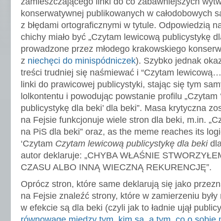
zamieszczającego linki do co zabawniejszych wyt
konserwatywnej publikowanych w całodobowych sa
z błędami ortograficznymi w tytule. Odpowiedzią n
chichy miało być „Czytam lewicową publicystykę d
prowadzone przez młodego krakowskiego konserw
z
niechęci do minispódniczek
). Szybko jednak okaz
treści trudniej się naśmiewać i “Czytam lewicową
linki do prawicowej publicystyki, stając się tym 
lolkontentu i powodując powstanie profilu „Czyta
publicystykę dla beki’ dla beki”. Masa krytyczna zo
na Fejsie funkcjonuje wiele stron dla beki, m.in. „C
na PiS dla beki” oraz, as the meme reaches its log
‘Czytam
Czytam lewicową publicystykę dla beki
dla
autor deklaruje: „CHYBA WŁAŚNIE STWORZYŁ
CZASU ALBO INNĄ WIECZNĄ REKURENCJĘ”.
Oprócz stron, które same deklarują się jako przez
na Fejsie znaleźć strony, które w zamierzeniu były
w efekcie są dla beki (czyli jak to ładnie ujął public
równowagę między tym, kim są, a tym, co o sobie 