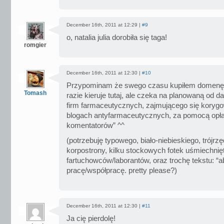
December 16th, 2011 at 12:29 |
#9
o, natalia julia dorobiła się taga!
romgier
December 16th, 2011 at 12:30 |
#10
Przypominam że swego czasu kupiłem domenę b
Tomash
razie kieruje tutaj, ale czeka na planowaną od 
firm farmaceutycznych, zajmującego się koryg
blogach antyfarmaceutycznych, za pomocą opła
komentatorów” ^^
(potrzebuję typowego, biało-niebieskiego, trójr
korpostrony, kilku stockowych fotek uśmiechnię
fartuchowców/laborantów, oraz trochę tekstu: “a
pracę/współpracę. pretty please?)
December 16th, 2011 at 12:30 |
#11
Ja cię pierdolę!