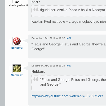
bart
:
sheik.yerbouti
figurki porucznika Ploda z bajki o Noddym.
Kapitan Płód na tropie – z tego mogłaby być niez
December 17th, 2011 at 18:36 |
#59
“Fetus and George, Fetus and George, they’re 
Nekkoru
George!”
December 17th, 2011 at 19:24 |
#60
Nekkoru
:
Nachasz
“Fetus and George, Fetus and George, the
and George!”
http://www.youtube.com/watch?v=_FkI69t9eIY