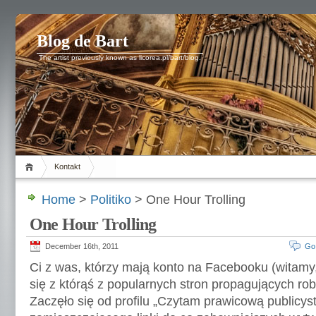
Blog de Bart
The artist previously known as licorea.pl/bart/blog.
Kontakt
Home
>
Politiko
> One Hour Trolling
One Hour Trolling
December 16th, 2011
Go
Ci z was, którzy mają konto na Facebooku (witamy,
się z którąś z popularnych stron propagujących rob
Zaczęło się od profilu „Czytam prawicową publicyst