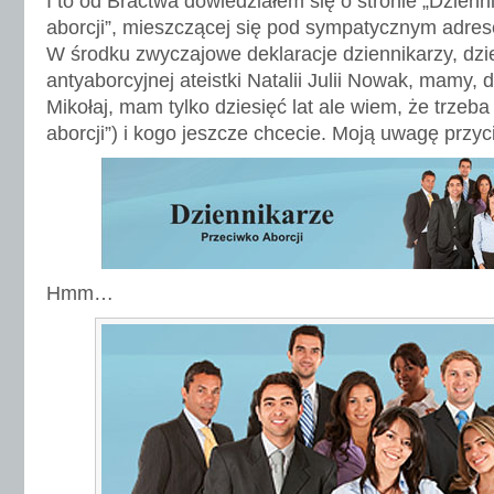
I to od Bractwa dowiedziałem się o stronie „Dzien
aborcji”, mieszczącej się pod sympatycznym adr
W środku zwyczajowe deklaracje dziennikarzy, dzi
antyaborcyjnej ateistki Natalii Julii Nowak, mamy,
Mikołaj, mam tylko dziesięć lat ale wiem, że trzeb
aborcji”) i kogo jeszcze chcecie. Moją uwagę przyc
Hmm…