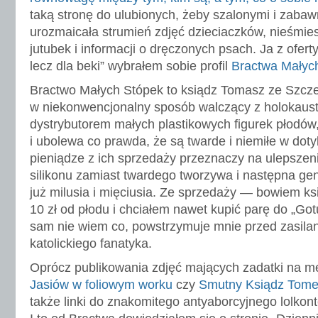
taką stronę do ulubionych, żeby szalonymi i zaba
urozmaicała strumień zdjęć dzieciaczków, nieśmi
jutubek i informacji o dręczonych psach. Ja z ofert
lecz dla beki” wybrałem sobie profil
Bractwa Małyc
Bractwo Małych Stópek to ksiądz Tomasz ze Szcze
w niekonwencjonalny sposób walczący z holokaust
dystrybutorem małych plastikowych figurek płodów
i ubolewa co prawda, że są twarde i niemiłe w doty
pieniądze z ich sprzedaży przeznaczy na ulepszen
silikonu zamiast twardego tworzywa i następna ge
już milusia i mięciusia. Ze sprzedaży — bowiem k
10 zł od płodu i chciałem nawet kupić parę do „Gotu
sam nie wiem co, powstrzymuje mnie przed zasila
katolickiego fanatyka.
Oprócz publikowania zdjęć mających zadatki na m
Jasiów w foliowym worku
czy
Smutny Ksiądz Tom
także linki do znakomitego antyaborcyjnego lolkont