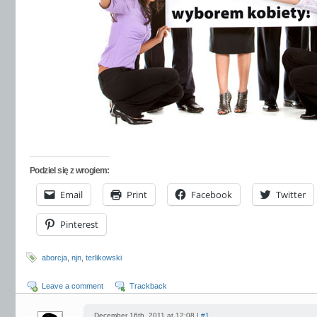
Podziel się z wrogiem:
Email
Print
Facebook
Twitter
Pinterest
aborcja
,
njn
,
terlikowski
Leave a comment
Trackback
December 16th, 2011 at 12:08 |
#1