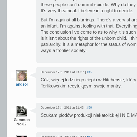
these people can’t commit suicide. Why do they
It’s very theatrical. I believe in a right to decide.
But I’m against all blurrings. There’s a very sharp
an infant. I’m against fooling with that. Everythin
The conclusion I’ve come to as to why it’ s such
is it isn’t about the rights of the unborn child. I t
patriarchy. It is a metaphor for the status of wom
ways a frontier society.
December 17th, 2011 at 04:57 |
#49
Cóż, więcej ludzkiego ciepła w Hitchensie, który
andsol
Terlikowskim recytującym swoje mantry.
December 17th, 2011 at 11:43 |
#50
Szukam płodów produkcji niekatolickiej i NIE M
Gammon
No.82
December 17th, 2011 at 12:53 |
#51