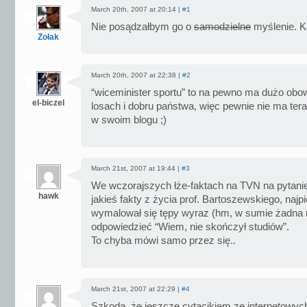
March 20th, 2007 at 20:14 |
#1
Nie posądzałbym go o
samodzielne
myślenie. K
Zołak
March 20th, 2007 at 22:38 |
#2
“wiceminister sportu” to na pewno ma dużo obo
el-biczel
losach i dobru państwa, więc pewnie nie ma tera
w swoim blogu ;)
March 21st, 2007 at 19:44 |
#3
We wczorajszych łże-faktach na TVN na pytanie
hawk
jakieś fakty z życia prof. Bartoszewskiego, najp
wymalował się tępy wyraz (hm, w sumie żadna n
odpowiedzieć “Wiem, nie skończył studiów”.
To chyba mówi samo przez się..
March 21st, 2007 at 22:29 |
#4
Szkoda, że jeszcze cytacikiem ze internetowych