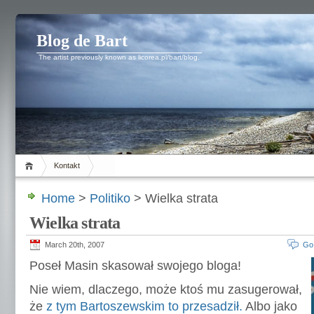
Blog de Bart
The artist previously known as licorea.pl/bart/blog.
Kontakt
Home
>
Politiko
> Wielka strata
Wielka strata
March 20th, 2007
Go
Poseł Masin skasował swojego bloga!
Nie wiem, dlaczego, może ktoś mu zasugerował,
że
z tym Bartoszewskim to przesadził.
Albo jako