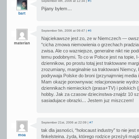
September 4th, 2006 at 12:34 |
#5
Pijany byłem…
bart
September 5th, 2006 at 09:47 |
#6
Najciekawsze jest zo, ze w Niemczech — owsze
materian
“cicha zmowa niemowienia o grzechach pradziat
zwisa. Ale co wazniejsze, generalne nikt nie po
temu podobnymi. To co w Polsce jest na topie, I-
dziennikow, po prostu totaj jest traktowane marg
zrozumiany, marginalnie sa traktowani Niemcy, 
podrywaja Polske do broni (przynajmniej media 
Mam okazje porownywac relacjonowanie wydrz
dziennikach niemieckich (prasa+TV) i polskich (
hobby. Jak za czasow dziecinstwa-znajdz 10 s
sasiadujace obrazki… Jestem juz miszczem!
September 21st, 2006 at 22:09 |
#7
tak dla jasności, “holocaust industry” to nie jest
moa
finkelsteina. żyda, którego rodzice przeżyli maj