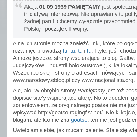
Akcja
01 09 1939 PAMIĘTAMY
jest społeczną
inicjatywą internetową. Nie uprawiamy tu polit
żadnej partii. Chcemy wyłącznie przypomnieć 
Polskę i początek II wojny.
A na ich stronie można znaleźć linki, które po ogoło
rozwinięć prowadzą
tu
,
tu
,
tu
i
tu
. I tyle, jeśli chod
A może jeszcze: strony wspierające to blog Galby,
Judajczyków i industrii holokaustowej), kilka lokal
Wszechpolskiej i strony o adresach mówiących same
www.narodowy.eblog.pl czy www.nacjonalista.org.
Ale, ale. W obrębie strony
Pamiętamy
jest też pod
dopisać site’y wspierające akcję. No to dodałem g
zorientowałem, że oryginalnego goatse nie ma już w
wpisywać http://goatse.ragingfist.net/. Nie klikajcie,
błagam, ale kto nie zna
goatse
, ten nie jest godzie
Uwielbiam siebie, jak rzucam palenie. Staję się wt