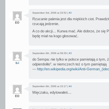
September 3rd, 2006 at 23:52 |
#2
Rzucanie palenia jest dla miękkich ciot. Prawdziw
EO
rzucają jedzenie.
A co do akcji… Kurwa mać. Ale dobrze, że się 
będę miał na kogo głosować.
September 4th, 2006 at 09:29 |
#3
do Sempa: nie tylko w polsce pamietają o tym, 
b-i
odpierdoliło”. w niemczech też o tym pamiętają
—
http://en.wikipedia.org/wiki/Anti-German_(ide
September 4th, 2006 at 10:17 |
#4
Mięczaku, edytowałeś…
EO