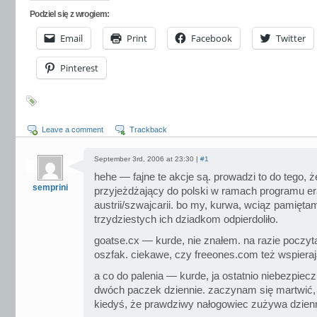
Podziel się z wrogiem:
Email
Print
Facebook
Twitter
Pinterest
Leave a comment
Trackback
September 3rd, 2006 at 23:30 |
#1
hehe — fajne te akcje są. prowadzi to do tego, ż
semprini
przyjeżdżający do polski w ramach programu e
austrii/szwajcarii. bo my, kurwa, wciąz pamięta
trzydziestych ich dziadkom odpierdoliło.
goatse.cx — kurde, nie znałem. na razie poczyta
oszfak. ciekawe, czy freeones.com też wspieraj
a co do palenia — kurde, ja ostatnio niebezpiecz
dwóch paczek dziennie. zaczynam się martwić, c
kiedyś, że prawdziwy nałogowiec zużywa dzien