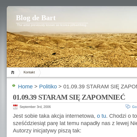
Blog de Bart
The artist previously known as licorea.pl/bart/blog.
Kontakt
Home
>
Politiko
> 01.09.39 STARAM SIĘ ZAP
01.09.39 STARAM SIĘ ZAPOMNIEĆ
September 3rd, 2006
Go
Jest sobie taka akcja internetowa,
o tu
. Chodzi o t
sześćdziesiąt parę lat temu napadły nas z lewej Ni
Autorzy inicjatywy piszą tak: