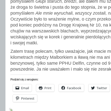
pomyślałem
Głupi staruch, bredzi
, ale dałem mu sz
że droga to świetna i pusta do tego stopnia, że 
pomyślałem
Ale mnie wyruchali, wszyscy zostali, n
Oczywiście było to wrażenie mylne, o czym przeko
pod koniec podróżny na Drogę Krajową Nr 10, na kt
chujów na warszawskich blachach, wyprzedzającyc
wciskających się w korek i generalnie pierdolących
i swojej matki.
Zatem trasę polecam, tylko uważajcie, jak macie 
kilometrach między Malborkiem a Iławą nie ma ani 
benzynowej, tylko same PPHU Delfin, czynne od 9
powszednie. Ja nie uważałem i mało się nie zesra
Podziel się z wrogiem:
Email
Print
Facebook
Twitter
Pinterest