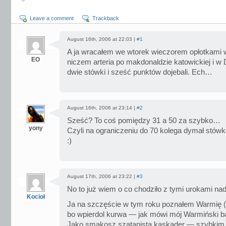
Leave a comment
Trackback
August 16th, 2006 at 22:03 |
#1
A ja wracałem we wtorek wieczorem opłotkami 
EO
niczem arteria po makdonaldzie katowickiej i w 
dwie stówki i sześć punktów dojebali. Ech…
August 16th, 2006 at 23:14 |
#2
Sześć? To coś pomiędzy 31 a 50 za szybko…
yony
Czyli na ograniczeniu do 70 kolega dymał stówkę
:)
August 17th, 2006 at 23:22 |
#3
No to już wiem o co chodziło z tymi urokami na
Kocioł
Ja na szczęście w tym roku poznałem Warmię (
bo wpierdol kurwa — jak mówi mój Warmiński b
Jako smakosz szatanista kaskader — szybkim 