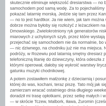
skutecznie eliminuje większość dresiarstwa — no b
samochodem pod samą wodę. Za to pojechaliśmy 
pokazać latarnię morską. Jedzie się tam przez Kar
— no to jest hardtkor. Ja nie wiem, jak tam można
dobrze można byłoby się rozłożyć z leżaczkiem n
Dmowskiego. Zwielokrotniony ryk generatorów nisk
miarowych z uchylonych szyb, przez które wystają 
przejechać się samochodem nie da normalnie, bo w
— nic dziwnego, na chodniku już nie ma miejsca
podróży, w Rozewiu pod latarnią smętny dresiarz p
telefoniczną litanię do dziewczyny, która odeszła z
którymi operował, dałoby się wykroić warstwy lirycz
gatunku muzyki chodnikowej.
A potem zostawiłem małżonkę z dzieciarnią i pos
której do was, kochani, teraz piszę. Tato mój jak si
zamierzam wracać ostatniego dnia długiego weeke
doradził mi trasę opłotkami, przez setkę małych i
— w skrócie Tczew, Malbork, Iława, Żuromin (cześć