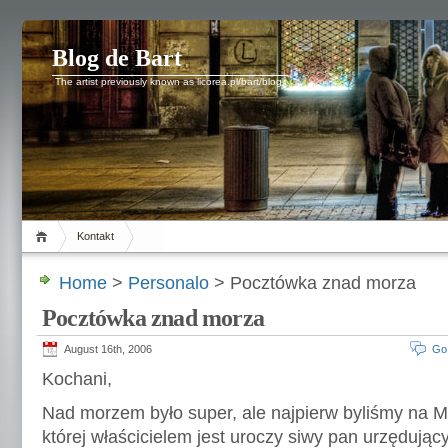
Blog de Bart
The artist previously known as licorea.pl/bart/blog.
Kontakt
Home
>
Personalo
> Pocztówka znad morza
Pocztówka znad morza
August 16th, 2006
Go
Kochani,
Nad morzem było super, ale najpierw byliśmy na M
której właścicielem jest uroczy siwy pan urzędując