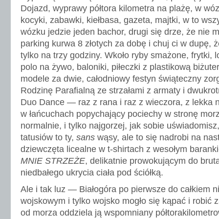
Dojazd, wyprawy półtora kilometra na plażę, w wóz
kocyki, zabawki, kiełbasa, gazeta, majtki, w to ws
wózku jedzie jeden bachor, drugi się drze, że nie
parking kurwa 8 złotych za dobę i chuj ci w dupę,
tylko na trzy godziny. Wkoło ryby smażone, frytki, 
polo na żywo, baloniki, piłeczki z plastikową biżute
modele za dwie, całodniowy festyn świąteczny zo
Rodzinę Parafialną ze strzałami z armaty i dwukr
Duo Dance — raz z rana i raz z wieczora, z lekka n
w łańcuchach popychający pociechy w stronę morza
normalnie, i tylko najgorzej, jak sobie uświadomisz
tatusiów to ty,
sans
wąsy, ale to się nadrobi na nas
dziewczęta licealne w t-shirtach z wesołym baran
MNIE STRZEŻE
, delikatnie prowokującym do brut
niedbałego ukrycia ciała pod ściółką.
Ale i tak luz — Białogóra po pierwsze do całkiem 
wojskowym i tylko wojsko mogło się kąpać i robić z
od morza oddziela ją wspomniany półtorakilometro