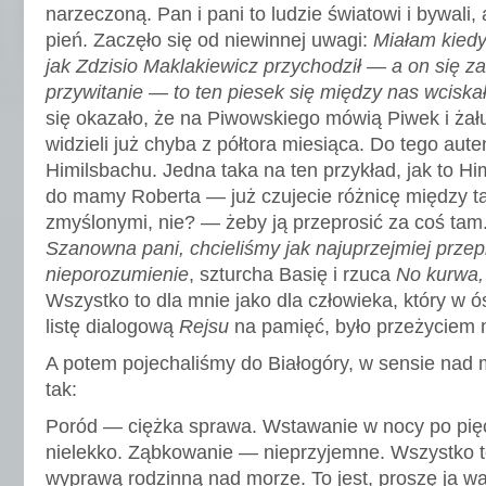
narzeczoną. Pan i pani to ludzie światowi i bywali, 
pień. Zaczęło się od niewinnej uwagi:
Miałam kiedy
jak Zdzisio Maklakiewicz przychodził — a on się za
przywitanie — to ten piesek się między nas wciskał
się okazało, że na Piwowskiego mówią Piwek i żałuj
widzieli już chyba z półtora miesiąca. Do tego aut
Himilsbachu. Jedna taka na ten przykład, jak to Hi
do mamy Roberta — już czujecie różnicę między tą 
zmyślonymi, nie? — żeby ją przeprosić za coś tam.
Szanowna pani, chcieliśmy jak najuprzejmiej przepr
nieporozumienie
, szturcha Basię i rzuca
No kurwa,
Wszystko to dla mnie jako dla człowieka, który w ó
listę dialogową
Rejsu
na pamięć, było przeżyciem 
A potem pojechaliśmy do Białogóry, w sensie nad
tak:
Poród — ciężka sprawa. Wstawanie w nocy po pi
nielekko. Ząbkowanie — nieprzyjemne. Wszystko t
wyprawą rodzinną nad morze. To jest, proszę ja was