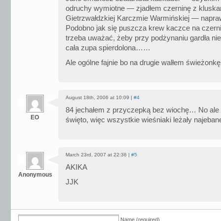
odruchy wymiotne — zjadłem czerninę z kluska
Gietrzwałdzkiej Karczmie Warmińskiej — napr
Podobno jak się puszcza krew kaczce na czerni
trzeba uważać, żeby przy podżynaniu gardła ni
cała zupa spierdolona……
Ale ogólne fajnie bo na drugie walłem świeżo
August 18th, 2006 at 10:09 |
#4
84 jechałem z przyczepką bez wiochę… No ale k
EO
święto, więc wszystkie wieśniaki leżały najeb
March 23rd, 2007 at 22:36 |
#5
AKIKA
Anonymous
JJK
Name (required)