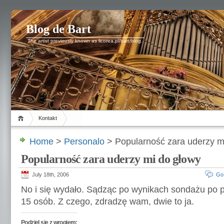
Blog de Bart
The artist previously known as licorea.pl/bart/blog.
Kontakt
Home
>
Personalo
> Popularność zara uderzy m
Popularność zara uderzy mi do głowy
July 18th, 2006
Go
No i się wydało. Sądząc po wynikach sondażu po p
15 osób. Z czego, zdradzę wam, dwie to ja.
Podziel się z wrogiem: