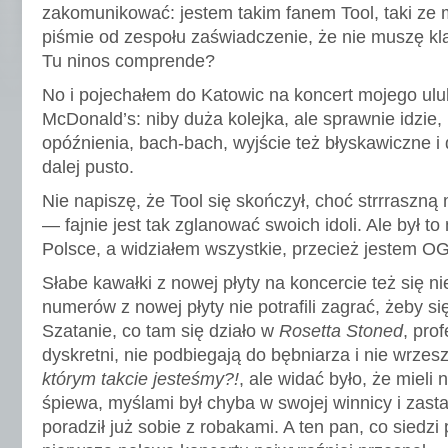
zakomunikować: jestem takim fanem Tool, taki z
piśmie od zespołu zaświadczenie, że nie muszę kl
Tu ninos comprende?
No i pojechałem do Katowic na koncert mojego ulu
McDonald’s: niby duża kolejka, ale sprawnie idzie,
opóźnienia, bach-bach, wyjście też błyskawiczne i
dalej pusto.
Nie napiszę, że Tool się skończył, choć strrraszn
— fajnie jest tak zglanować swoich idoli. Ale był to
Polsce, a widziałem wszystkie, przecież jestem OG
Słabe kawałki z nowej płyty na koncercie też się n
numerów z nowej płyty nie potrafili zagrać, żeby s
Szatanie, co tam się działo w
Rosetta Stoned
, pro
dyskretni, nie podbiegają do bębniarza i nie wrze
którym takcie jesteśmy?!
, ale widać było, że mieli 
śpiewa, myślami był chyba w swojej winnicy i zasta
poradził już sobie z robakami. A ten pan, co siedzi 