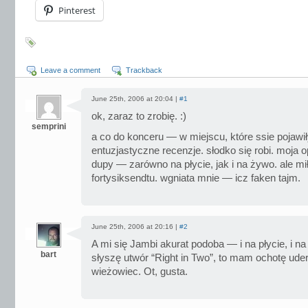
Pinterest
Leave a comment
Trackback
June 25th, 2006 at 20:04 |
#1
ok, zaraz to zrobię. :)
semprini
a co do konceru — w miejscu, które ssie pojawił
entuzjastyczne recenzje. słodko się robi. moja op
dupy — zarówno na płycie, jak i na żywo. ale mił
fortysiksendtu. wgniata mnie — icz faken tajm.
June 25th, 2006 at 20:16 |
#2
A mi się Jambi akurat podoba — i na płycie, i na
bart
słyszę utwór “Right in Two”, to mam ochotę ud
wieżowiec. Ot, gusta.