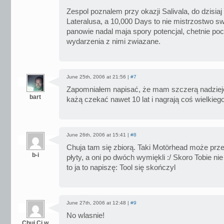
Zespol poznalem przy okazji Salivala, do dzisiaj
Lateralusa, a 10,000 Days to nie mistrzostwo s
panowie nadal maja spory potencjal, chetnie po
wydarzenia z nimi zwiazane.
June 25th, 2006 at 21:56 |
#7
Zapomniałem napisać, że mam szczerą nadzieję,
bart
każą czekać nawet 10 lat i nagrają coś wielkiego
June 26th, 2006 at 15:41 |
#8
Chuja tam się zbiorą. Taki Motörhead może prze
b-i
płyty, a oni po dwóch wymiękli :/ Skoro Tobie nie
to ja to napiszę: Tool się skończyl
June 27th, 2006 at 12:48 |
#9
No wlasnie!
Chuj Ci w