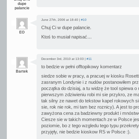
dupe
palancie
June 27th, 2006 at 18:40 |
#10
Chuj Ci w dupe palancie.
EO
Ktoś to musiał napisać…
December 3rd, 2010 at 13:03 |
#11
to bedzie w pełni offtopikowy komentarz
Bartek
siedze sobie w pracy, a pracuej w kiosku Roset
zasranym Londynie i z nudów postanowiłem prz
początka do dzisiaj, a tu widzę że tool spiewa o
pierwszym zdziwieniu robi mi sie przykro, ze mar
tak silny ze nawet do tekstow kapel rokowych s
sie, rok nie rok, mi tam bez roznicy). A jest to p
zawyżona cena za badziewny produkt i mnóstwo
Ciesze sie w takich momentach ze w Polsce jes
poziomie, bo z tego wzgledu tego typu przekrety
przyjęły, nie bedzie kioskow RS w Polsce :).