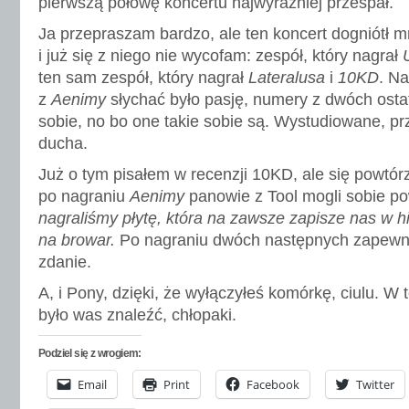
pierwszą połowę koncertu najwyraźniej przespał.
Ja przepraszam bardzo, ale ten koncert dogniótł 
i już się z niego nie wycofam: zespół, który nagrał
ten sam zespół, który nagrał
Lateralusa
i
10KD
. N
z
Aenimy
słychać było pasję, numery z dwóch ostat
sobie, no bo one takie sobie są. Wystudiowane, p
ducha.
Już o tym pisałem w recenzji 10KD, ale się powtórz
po nagraniu
Aenimy
panowie z Tool mogli sobie p
nagraliśmy płytę, która na zawsze zapisze nas w h
na browar.
Po nagraniu dwóch następnych zapewne 
zdanie.
A, i Pony, dzięki, że wyłączyłeś komórkę, ciulu. W 
było was znaleźć, chłopaki.
Podziel się z wrogiem:
Email
Print
Facebook
Twitter