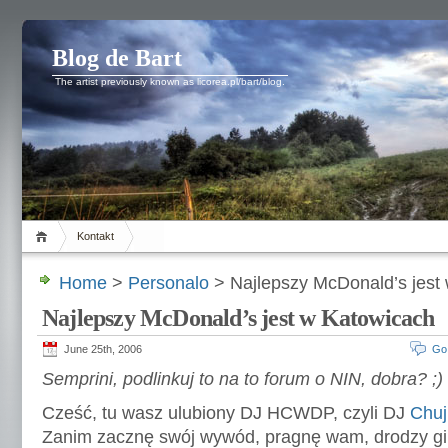
Blog de Bart
The artist previously known as licorea.pl/bart/blog.
Kontakt
Home
>
Personalo
> Najlepszy McDonald’s jest
Najlepszy McDonald’s jest w Katowicach
June 25th, 2006
Go
Semprini, podlinkuj to na to forum o NIN, dobra? ;)
Cześć, tu wasz ulubiony DJ HCWDP, czyli DJ
Chuj
Zanim zacznę swój wywód, pragnę wam, drodzy gim