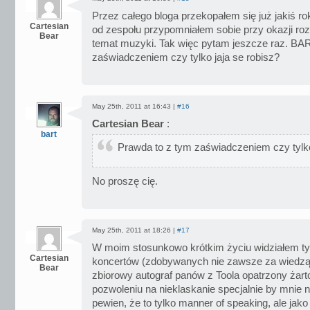
Przez całego bloga przekopałem się już jakiś r
Cartesian
od zespołu przypomniałem sobie przy okazji 
Bear
temat muzyki. Tak więc pytam jeszcze raz. BA
zaświadczeniem czy tylko jaja se robisz?
May 25th, 2011 at 16:43 |
#16
Cartesian Bear
:
bart
Prawda to z tym zaświadczeniem czy tylko
No proszę cię.
May 25th, 2011 at 18:26 |
#17
W moim stosunkowo krótkim życiu widziałem ty
Cartesian
koncertów (zdobywanych nie zawsze za wiedzą
Bear
zbiorowy autograf panów z Toola opatrzony żar
pozwoleniu na nieklaskanie specjalnie by mnie 
pewien, że to tylko manner of speaking, ale ja