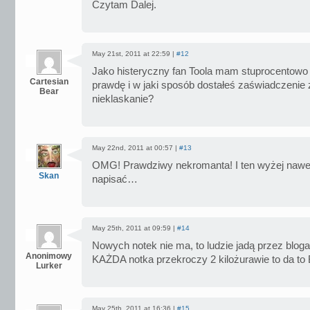
Czytam Dalej.
May 21st, 2011 at 22:59 |
#12
Jako histeryczny fan Toola mam stuprocentowo
Cartesian
prawdę i w jaki sposób dostałeś zaświadczenie
Bear
nieklaskanie?
May 22nd, 2011 at 00:57 |
#13
OMG! Prawdziwy nekromanta! I ten wyżej nawet
Skan
napisać…
May 25th, 2011 at 09:59 |
#14
Nowych notek nie ma, to ludzie jadą przez blog
Anonimowy
KAŻDA notka przekroczy 2 kilożurawie to da to
Lurker
May 25th, 2011 at 16:36 |
#15