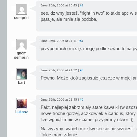
June 25th, 2006 at 20:45 |
#3
eee, dziwny jesteś. “right in two” to takie apc w 
semprini
pasuje, ale mnie się podoba.
June 25th, 2006 at 21:11 |
#4
przypomniało mi się: mogę podlinkować to na 
gnom
semprini
June 25th, 2006 at 21:22 |
#5
Pewno. Może ktoś zagłosuje jeszcze w mojej an
bart
June 25th, 2006 at 21:45 |
#6
Fakt, najlepiej zabrzmialy stare kawalki (w szcze
Lukasz
nowe troche gorzej, aczkolwiek Vicarious, ktory 
live wgniotl mnie w sciane, przyjemny utwor ;))
Na wyzyny swoich mozliwosci sie nie wzniesli, a
Takie mam zdanie.