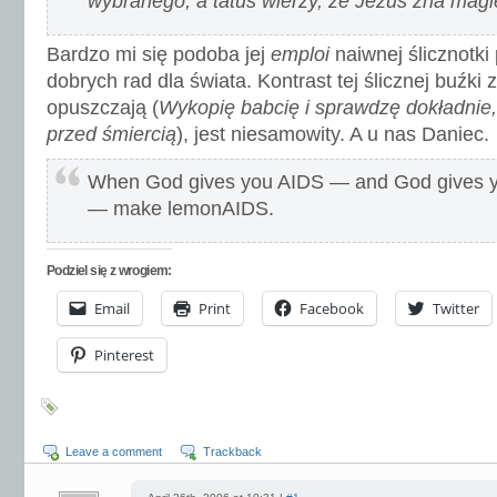
wybranego, a tatuś wierzy, że Jezus zna magi
Bardzo mi się podoba jej
emploi
naiwnej ślicznotki 
dobrych rad dla świata. Kontrast tej ślicznej buźki 
opuszczają (
Wykopię babcię i sprawdzę dokładnie,
przed śmiercią
), jest niesamowity. A u nas Daniec.
When God gives you AIDS — and God gives y
— make lemonAIDS.
Podziel się z wrogiem:
Email
Print
Facebook
Twitter
Pinterest
Leave a comment
Trackback