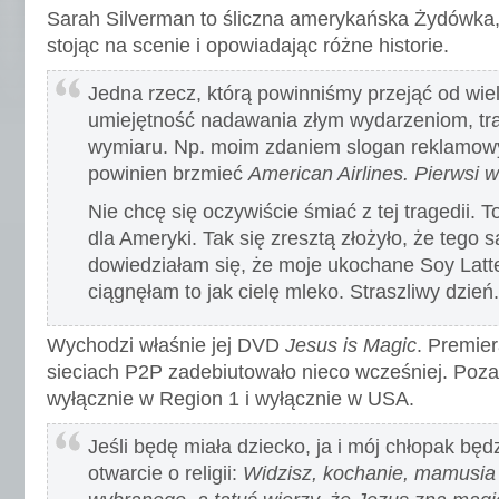
Sarah Silverman to śliczna amerykańska Żydówka, 
stojąc na scenie i opowiadając różne historie.
Jedna rzecz, którą powinniśmy przejąć od wielk
umiejętność nadawania złym wydarzeniom, t
wymiaru. Np. moim zdaniem slogan reklamowy
powinien brzmieć
American Airlines. Pierwsi 
Nie chcę się oczywiście śmiać z tej tragedii. T
dla Ameryki. Tak się zresztą złożyło, że tego
dowiedziałam się, że moje ukochane Soy Latte
ciągnęłam to jak cielę mleko. Straszliwy dzień.
Wychodzi właśnie jej DVD
Jesus is Magic
. Premie
sieciach P2P zadebiutowało nieco wcześniej. Poza
wyłącznie w Region 1 i wyłącznie w USA.
Jeśli będę miała dziecko, ja i mój chłopak b
otwarcie o religii:
Widzisz, kochanie, mamusia