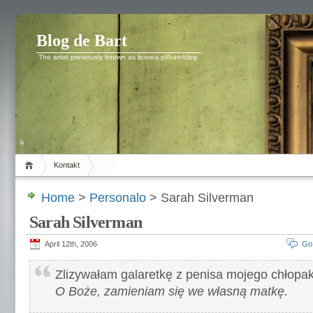
Blog de Bart
The artist previously known as licorea.pl/bart/blog.
Kontakt
Home
>
Personalo
> Sarah Silverman
Sarah Silverman
April 12th, 2006
Go
Zlizywałam galaretkę z penisa mojego chłopak
O Boże, zamieniam się we własną matkę.